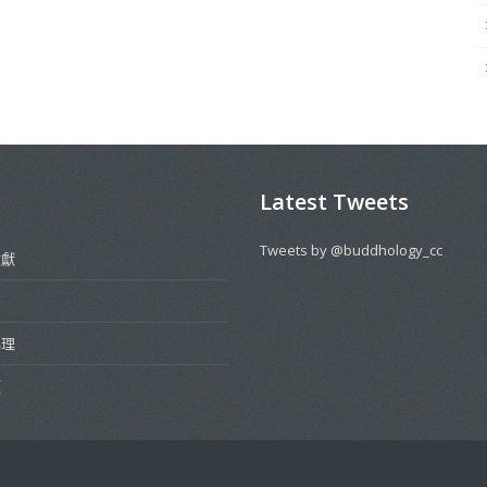
Latest Tweets
Tweets by @buddhology_cc
文獻
佛理
類