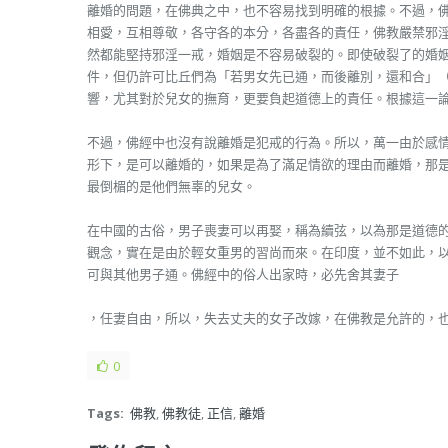
離婚的問題，在佛典之中，也不容易找到明確的根據。不過，
相愛，互相尊敬，各守各的本分，各盡各的責任，佛教嚴禁邪
然都能堅持邪淫一戒，婚姻是不容易破裂的。即使破裂了的婚
件，但仍許可比丘們為「若男女先已通，而後離別，還和合」
響，尤其對於兒女的撫育，更要負起道德上的責任。根據這一
不過，佛經中也沒有說離婚是犯戒的行為。所以，萬一由於感
形下，是可以離婚的，如果是為了滿足情欲的理由而離婚，那
最倒楣的是他們無辜的兒女。
在中國的古俗，男子喪妻可以再娶，稱為續弦，以為那是道德
觀念，實在是由於輕女重男的習尚而來。在印度，並不如此，
可與其他男子通。佛經中的俗人出家時，必先舍其妻子
，任妻自由，所以，失去丈夫的女子改嫁，在佛教是允許的，
0
Tags:
佛教
,
佛教徒
,
正信
,
離婚