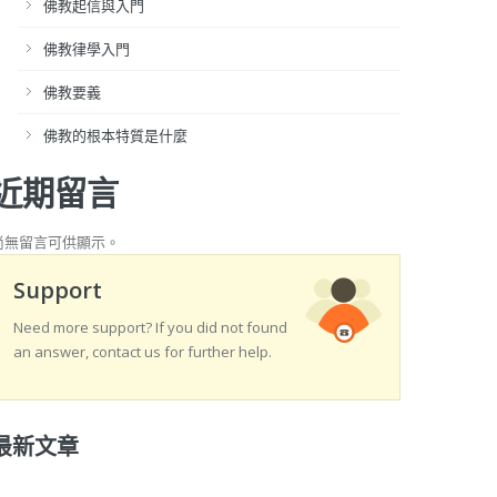
佛教起信與入門
佛教律學入門
佛教要義
佛教的根本特質是什麼
近期留言
尚無留言可供顯示。
Support
Need more support? If you did not found
an answer, contact us for further help.
最新文章