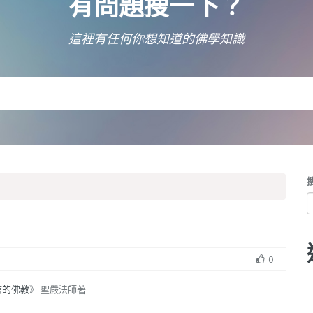
有問題搜一下？
這裡有任何你想知道的佛學知識
0
信的佛教
》 聖嚴法師著