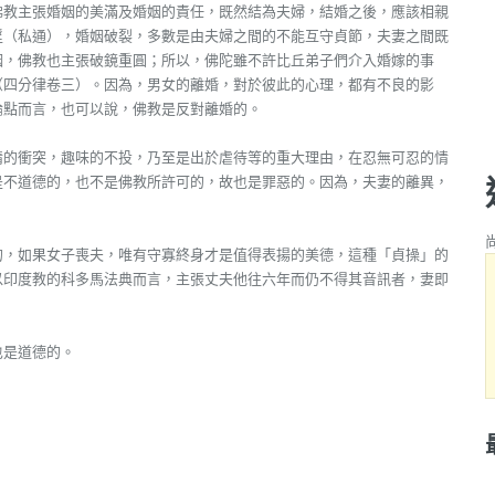
佛教主張婚姻的美滿及婚姻的責任，既然結為夫婦，結婚之後，應該相親
淫（私通），婚姻破裂，多數是由夫婦之間的不能互守貞節，夫妻之間既
姻，佛教也主張破鏡重圓；所以，佛陀雖不許比丘弟子們介入婚嫁的事
（四分律卷三）。因為，男女的離婚，對於彼此的心理，都有不良的影
論點而言，也可以說，佛教是反對離婚的。
情的衝突，趣味的不投，乃至是出於虐待等的重大理由，在忍無可忍的情
是不道德的，也不是佛教所許可的，故也是罪惡的。因為，夫妻的離異，
的，如果女子喪夫，唯有守寡終身才是值得表揚的美德，這種「貞操」的
以印度教的科多馬法典而言，主張丈夫他往六年而仍不得其音訊者，妻即
也是道德的。