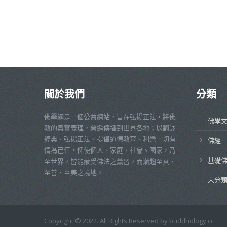
關於我們
分類
佛學網是一個公益網站，旨在弘揚正法，將佛
佛學
教的真實義理，普遍傳播到世界各地；以翻譯
經典、弘揚正法、提倡道德教育、利樂一切有
佛經
情為己任，俾使個人、家庭、社會、國家，乃
基礎
至世界，皆能蒙受佛法之薰習，而漸趨至真、
至善、至美之境地。
未分
Copyright © 2022. All Rights Reserved by buddhology.cc