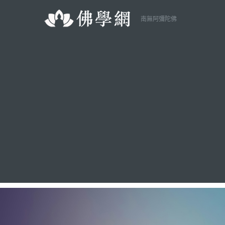
南無阿彌陀佛