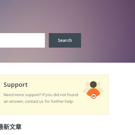
Support
Need more support? If you did not found
an answer, contact us for further help.
最新文章