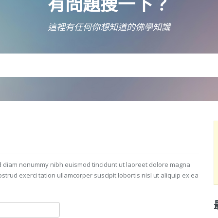
有問題搜一下？
這裡有任何你想知道的佛學知識
sed diam nonummy nibh euismod tincidunt ut laoreet dolore magna
trud exerci tation ullamcorper suscipit lobortis nisl ut aliquip ex ea