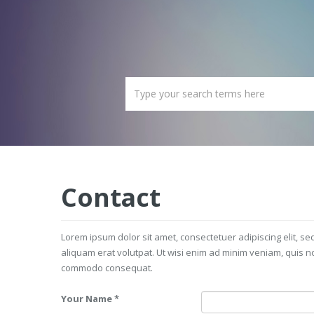
Contact
Lorem ipsum dolor sit amet, consectetuer adipiscing elit, 
aliquam erat volutpat. Ut wisi enim ad minim veniam, quis nos
commodo consequat.
Your Name
*