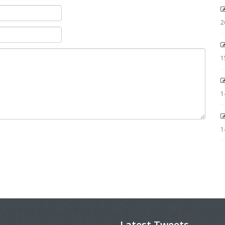
2
1
1
1
Latest Tweets