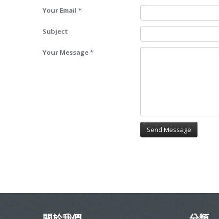
Your Email
*
Subject
Your Message
*
關於我們
分類