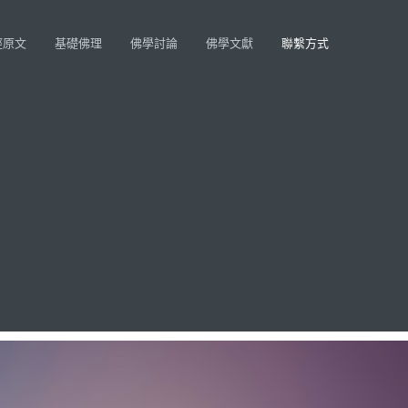
經原文
基礎佛理
佛學討論
佛學文獻
聯繫方式