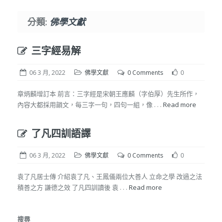
分類:
佛學文獻
三字經易解
06 3 月, 2022
佛學文獻
0 Comments
0
章炳麟增訂本 前言：三字經是宋朝王應麟（字伯厚）先生所作，
內容大都採用韻文，每三字一句，四句一組，像 . . .
Read more
了凡四訓語譯
06 3 月, 2022
佛學文獻
0 Comments
0
袁了凡居士傳 介紹袁了凡、王鳳儀兩位大善人 立命之學 改過之法
積善之方 謙德之效 了凡四訓讀後 袁 . . .
Read more
搜尋