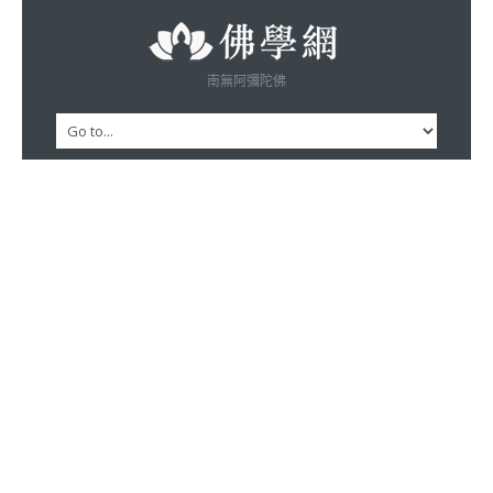
南無阿彌陀佛