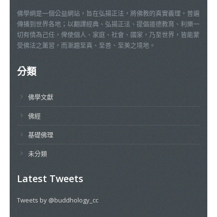
佛學網是一個公益網站，旨在弘揚正法，將佛教的真實義理，普遍
傳播到世界各地；以翻譯經典、弘揚正法、提倡道德教育、利樂一
切有情為己任，俾使個人、家庭、社會、國家，乃至世界，皆能蒙
受佛法之薰習，而漸趨至真、至善、至美之境地。
分類
佛學文獻
佛經
基礎佛理
未分類
Latest Tweets
Tweets by @buddhology_cc