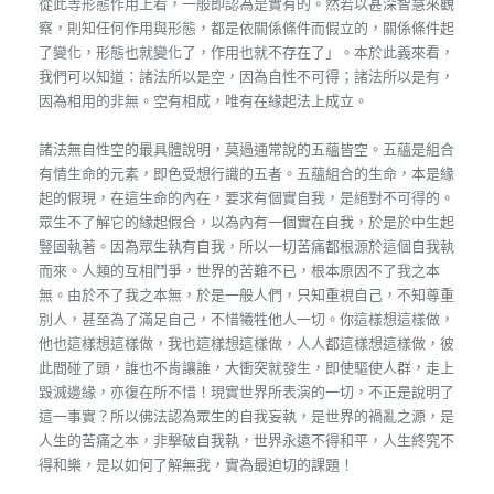
從此等形態作用上看，一般即認為是實有的。然若以甚深智慧來觀
察，則知任何作用與形態，都是依關係條件而假立的，關係條件起
了變化，形態也就變化了，作用也就不存在了」。本於此義來看，
我們可以知道：諸法所以是空，因為自性不可得；諸法所以是有，
因為相用的非無。空有相成，唯有在緣起法上成立。
諸法無自性空的最具體說明，莫過通常說的五蘊皆空。五蘊是組合
有情生命的元素，即色受想行識的五者。五蘊組合的生命，本是緣
起的假現，在這生命的內在，要求有個實自我，是絕對不可得的。
眾生不了解它的緣起假合，以為內有一個實在自我，於是於中生起
豎固執著。因為眾生執有自我，所以一切苦痛都根源於這個自我執
而來。人類的互相鬥爭，世界的苦難不已，根本原因不了我之本
無。由於不了我之本無，於是一般人們，只知重視自己，不知尊重
別人，甚至為了滿足自己，不惜犧牲他人一切。你這樣想這樣做，
他也這樣想這樣做，我也這樣想這樣做，人人都這樣想這樣做，彼
此間碰了頭，誰也不肯讓誰，大衝突就發生，即使驅使人群，走上
毀滅邊緣，亦復在所不惜！現實世界所表演的一切，不正是說明了
這一事實？所以佛法認為眾生的自我妄執，是世界的禍亂之源，是
人生的苦痛之本，非擊破自我執，世界永遠不得和平，人生終究不
得和樂，是以如何了解無我，實為最迫切的課題！