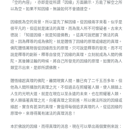
「空的內容」，亦即是從所謂「因緣」方面顯示，方能了解空之所
以為空。如果不知因緣，無論如何不會通達空。
因緣既為空的背景，所以當先了解因緣。從因緣兩字來看，似乎是
很平凡的，但這就是諸法的真理，而為我人所不可懷疑者。古來大
德說：「知道因緣，就是知道佛教」。這真可說把握了佛法的真
詮。因為釋尊的成為佛陀，就是體悟了因緣的原理或緣起的真理。
佛陀體悟萬物皆從因緣而生的原理，只可說是釋尊的發見，而不可
說是釋尊的創新。釋尊自發見了因緣的真理，立刻就成為人間的佛
陀。其後轉法輪的時候，將自己所發見的因緣的原理，如實的為人
類宣示出來，是即所謂佛教。
體悟緣起真理的佛陀，離開現實人間，雖已有了二千五百多年，但
他為人間所播放的真理之光，不但過去在照耀著人類，使人類踏上
人生的光明大道，就是在現在以至永遠的未來，也在照耀著人類，
使人類循著真理之光，向著真理之宮前進，所以佛法所說的因緣或
緣起，實含有甚深的真理，實值得每個追求真理的人，從這因緣的
原理中，來尋得萬有諸法的真理消息！
本於佛說的因緣，而得真理的消息，現在可以舉出兩個實例來說：