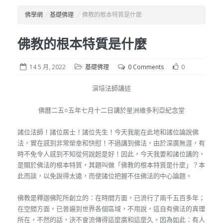
佛學網
/
基礎佛理
/
佛教的根本特質是什麼
佛教的根本特質是什麼
14 5 月, 2022
基礎佛理
0 Comments
0
演培法師講述
佛曆二五○五年七月十二日講於星洲維多利亞紀念堂
諸位法師！諸位居士！諸位先生！今天我能在此地和諸位論說佛
法，實在感到非常榮幸和快慰！不過講到佛法，由於深廣無涯，有
時不免令人感到不知從何說起是好！因此，今天我要和諸位講的，
是關於佛法的根本特質，其題叫做「佛教的根本特質是什麼」？本
此而談，以免說得太遠，而使諸位把握不住佛法的中心論題。
佛教是釋迦佛陀所創立的：在時間方面，已流行了兩千五百多年；
在空間方面，已普遍到世界各個區域，不用說，這自有佛法的真理
所在，不然的話，決不會流傳得這麼廣和這麼久。因為如此：有人