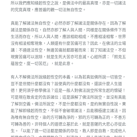
所以我們應知緣起性空之說，是佛法中的最高真理，亦是一切諸法
的究竟真理，應普遍的觀一切法無自性空。
真能了解諸法無自性空，必然亦即了解諸法是關係存在，因為了解
諸法是關係存在，自然亦即了解人與人間，同樣是在關係條件下而
生活而存在，所以人與人間，應該相助相成，不應相凌相奪，世界
沒有相凌相奪現象，人類還有什麼苦痛可言？因此，在佛法的立場
講：不通達法性空，無邊苦痛就都跟著而來：若了知諸法空，不但
現實苦痛可以泯除，就是生死大苦亦可息滅。心經所謂：「照見五
蘊皆空，度一切苦厄」，就是此意。
有人不解佛法所說緣起性空的本義，以為若真如佛所說一切皆空，
豈不是世間什麼都沒有？設使真的什麼都沒有，還談什麼人生道
德！更何須乎修學佛法？這是一般人對佛法說空所常生起的懷疑！
可是現在敢肯定的告訴諸位；這是誤解了佛法所說空，並沒有真能
了解到空義。佛法所說空，不是什麼都沒有，是約無實自性說。果
能了解即緣起而性空，不但不會破壞諸法，且能積極建立諸法，因
為唯有無自性空，染的方可轉為淨的，邪的方可轉為正的，不善方
可轉為善的。非特個人的道德立基於此，就是菩薩的大悲心亦從此
生。「以能了達一切法都是關係的存在，救人即是自救，完成他人