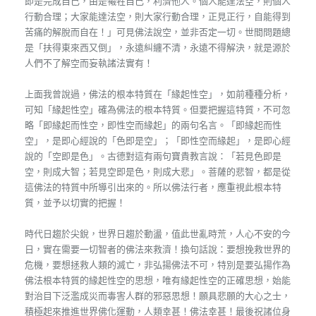
即是完成自己，由是犧牲自己，利濟他人。個人能達法空，則個人
行動合理；大家能達法空，則大家行動合理，正見正行，自能得到
苦痛的解脫而自在！」可見佛法說空，並非否定一切。世間問題總
是「扶得東來西又倒」，永遠糾纏不清，永遠不得解決，就是源於
人們不了解空而妄執諸法實有！
上面我曾說過，佛法的根本特質在「緣起性空」，如前種種分析，
可知「緣起性空」確為佛法的根本特質。但要把握這特質，不可忽
略「即緣起而性空，即性空而緣起」的兩句名言。「即緣起而性
空」，是即心經說的「色即是空」；「即性空而緣起」，是即心經
說的「空即是色」。古德對這有兩句寶貴教言說：「若見色即是
空，則成大智；若見空即是色，則成大悲」。菩薩的悲智，都是從
這佛法的特質中所導引出來的。所以佛法行者，應重視此根本特
質，並予以切實的把握！
時代日趨於尖銳，世界日趨於動盪，值此世亂時荒，人心不安的今
日，實在需要一切智者的佛法來救濟！換句話說：要想挽救世界的
危機，要想拯救人類的滅亡，非弘揚佛法不可，特別是要弘揚作為
佛法根本特質的緣起性空的思想，唯有緣起性空的正確思想，始能
對治目下泛濫成災而毒害人群的邪惡思想！願具悲願的大心之士，
積極起來推進世界佛化運動，人類幸甚！佛法幸甚！最後祝諸位身