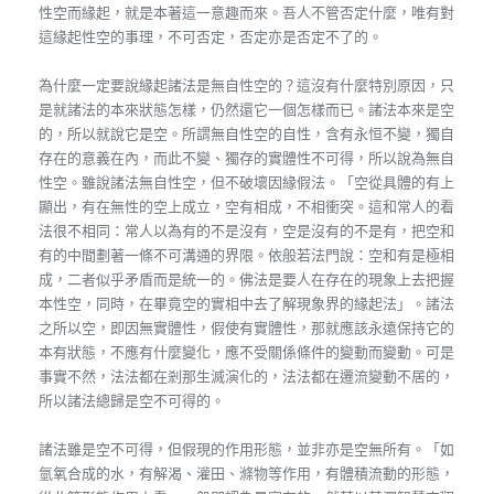
性空而緣起，就是本著這一意趣而來。吾人不管否定什麼，唯有對
這緣起性空的事理，不可否定，否定亦是否定不了的。
為什麼一定要說緣起諸法是無自性空的？這沒有什麼特別原因，只
是就諸法的本來狀態怎樣，仍然還它一個怎樣而已。諸法本來是空
的，所以就說它是空。所謂無自性空的自性，含有永恒不變，獨自
存在的意義在內，而此不變、獨存的實體性不可得，所以說為無自
性空。雖說諸法無自性空，但不破壞因緣假法。「空從具體的有上
顯出，有在無性的空上成立，空有相成，不相衝突。這和常人的看
法很不相同：常人以為有的不是沒有，空是沒有的不是有，把空和
有的中間劃著一條不可溝通的界限。依般若法門說：空和有是極相
成，二者似乎矛盾而是統一的。佛法是要人在存在的現象上去把握
本性空，同時，在畢竟空的實相中去了解現象界的緣起法」。諸法
之所以空，即因無實體性，假使有實體性，那就應該永遠保持它的
本有狀態，不應有什麼變化，應不受關係條件的變動而變動。可是
事實不然，法法都在剎那生滅演化的，法法都在遷流變動不居的，
所以諸法總歸是空不可得的。
諸法雖是空不可得，但假現的作用形態，並非亦是空無所有。「如
氫氧合成的水，有解渴、灌田、滌物等作用，有體積流動的形態，