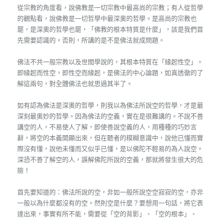
從宗教的角度看，說佛教是一切宗教中最高尚的宗教；有人從哲學
的觀點看，說佛教是一切哲學中最深奧的哲學。是高尚的宗教也
罷，是深奧的哲學也罷，「佛教的根本特質是什麼」，該是我們首
先需要認識的。否則，所講的是不是佛法就成問題。
佛法不共一般宗教以及世間學說的，其根本特質在「緣起性空」。
即緣起而性空，即性空而緣起，是佛法的中心論題，如真透徹的了
解這兩句，對全體佛法也就思過其半了。
如有認為佛法是深奧的哲學，則我以為佛法所說空的哲學，才是最
深刻最奧妙的哲學。因為佛法的空義，實在是很難講的。不說不善
講空的人，不易使人了解，即使善說空義的人，用種種的巧妙言
辭，將空的本義開顯出來，但在聽者的糢糊意識中，說他已懂而實
際沒有懂，說他未懂而又似乎已懂，是以佛陀不輕易的為人說空。
深恐不善了解空的人，誤解佛陀所說的空義，那就將發生很大的危
險！
首先要知道的：佛法所說的空，非如一般所說空空寂寂的空，亦非
一般以為什麼都沒有的空。然則空是什麼？要想用一句話，將它表
達出來，事實有所不能，需要從「空的背影」、「空的根本」、