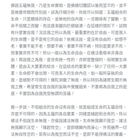
佛說五蘊無我，乃是生命實相，是佛親切體認以後而宣示的，並不
是故違世間而作別說。試為仔細分析，你就可以知道：五蘊組合的
生命，只是關係的存在，並無他的自內我，一旦關係有了變動，生
命不但隨之而變，而且逐漸趨向於總崩潰，在這樣的情形下，試問
有什麼實自我？況且我之所以為我，最重要的在於自由，可是我人
的生命體，是不是有它的自由？依佛法說，是沒有自由的，如想不
老，事實不能不老，想要不病，事實不得不病，特別是要求不死，
而事實非死不可！所以一般以為生命自由，在佛法看根本非真自
由！再說我之為我，是含有統一性的，亦即是整個的，但現實生命
體，是由五大要素的結合，在這結合的要素中，缺少了任何一大要
素，生命即不會出現，可見吾人的生命內在，如一般所妄執的自
我，是絕對不可得的！佛陀洞徹了無我，所以特別為諸眾生開示無
我之教，希望眾生從自我的妄執中覺醒過來，不要再為自我之所誑
惑，不要因為自我而受無謂的苦痛！
進一步說，不但組合的生命沒有自我，就是組成生命的五蘊自性，
亦是不可得的。因為五蘊的各自要素，同樣是緣起和合有的。所以
佛法不但說生命無我，亦復說諸法無我。生命無我顯示我空，諸法
無我顯示法空。「緣起性空」，是即總顯內而身心，外而器界一切
法無自性空的。若有以為我空而法不空，是即不能得佛法的實義。