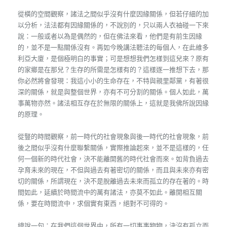
從橫的空間觀察，諸法之間似乎沒有什麼因緣關係，但若仔細的加
以分析，法法都有因緣關係的，不說別的，只以兩人衣袖碰一下來
說：一般或者以為是偶然的，但在佛法來看，他們是有前生因緣
的，並不是一點關係沒有。再如今晚講法聽法的每個人，在此維多
利亞大廈，是個極明白的事實；可是想想我們怎樣到這兒來？原有
的家鄉是在那兒？生存的所需是怎樣有的？這樣逐一推想下去，那
你必然將會發現：我這小小的生命存在，不特與親里鄰黨，有著很
深的關係，就是與整個世界，亦有不可分割的關係。個人如此，萬
事萬物亦然。諸法相互存在於無限的關係上，這就是我佛所說因緣
的原理。
從豎的時間觀察，前一時代的社會現象與後一時代的社會現象，前
後之間似乎沒有什麼聯繫關係，實際推論起來，並不是這樣的，任
何一個新的時代社會，決不能離開舊的時代社會而來。如背負過去
孕育未來的現在，不但與過去有著密切的關係，而且與未來亦有密
切的關係，所謂現在，決不是脫離過去未來而孤立的存在著的。時
間如此，延續於時間流中的萬有諸法，亦莫不如此。離開相互關
係，要在時間流中，求個實有東西，絕對不可得的。
總說一句：在我們這個世界中，所有一切事事物物，決沒有孤立而