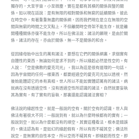
獨存的，大至宇宙，小至微塵，實在是都有其橫的關係與豎的關
係。如以現在話說：是有無限的相對關係和無窮的延續關係，彼此
在時空中，有著重重無盡的關係網，因而我們現在是立在無限的空
間與無窮的時間之交叉點上，不但離開時空骨架不能生存，就是離
開種種關係亦復不能生存。所以在佛法說：諸法的顯現，是由於關
係，諸法的存在，亦由於關係，無一不是關係的和合。
從因緣母胎中出生的萬有諸法，要想在它們的關係網裏，求個實有
自體性的東西，無論如何是求不到的。所以緣起必然是性空的。有
人說：「空是佛教的愛克司光」。我以為這是很有道理的一句話，
因為宇宙間的任何一樣東西，都要經過空的愛克司光加以透視，然
後始能體認它的本有真相。世人所以不能如實體認萬有的諸法，病
就病在沒有透過空性，沒有透過空性所認識的諸法，自然就要妄執
其為實有，有了實有的妄執，那裏還能認識諸法實相？
佛法說的緣起性空，就是一般說的空有。關於空有的認識，世人與
佛法有著很大不同：一般說到有，就以為什麼時候都有的實有；一
般說到空，就以為什麼都沒有的頑空。其實這種看法，根本是錯誤
的。佛法認為有，是如幻的緣起假有，所以有而不礙其空；佛法所
說空，是無實的自性本空，所以空而不礙其有。即緣起而性空，即