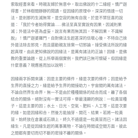
索取經書來看。時親友婦於無意中，取出佛說的十二緣經。憍尸迦
得書，於林樹間靜靜的閱讀，從因緣的原理中，深深的悟達一切
法，是剎那的生滅無常，是空寂的無有自我，於是不禁狂喜的說
道：「我於今者始得實論……佛法至真至實說有因果，因滅則果
滅；外道法中甚為虛妄，說言有果而無其因，不解因果，不識解
脫」！憍尸迦婆羅門，自對佛法生起甚深的信敬心後，不特自己捨
外道法除去邪見，而且還勸親友捨棄一切邪論，接受佛法所說的緣
起真理，由此更知佛說的因緣法，是萬有諸法的正論！因緣，是佛
教的重要論題，從上所舉兩個實例，我們該已無可懷疑。但因緣是
什麼意義？現應進而加以說明：
因緣兩字拆開來講：因是主要的條件，緣是次要的條件；因是給予
生界的直接之力，緣是給予生界的間接助力。宇宙間的萬有諸法，
不論自然界生命界，無一不是由於種種關係的結合而成，離了各個
結合的關係，絕對沒有一實法可得。舉最淺顯的例說：一粒黃荳種
子，這是主要的因；水土、日光、空氣、肥料、人工等，這是次要
的緣，如是因緣和合，然後方能抽芽、開花、結果。若將一粒黃
荳，始終放在倉裏或石頭上，終久不過還是一粒黃荳而已。諸法因
緣生，凡是從因緣生起的萬事萬物，不論在時間或空間方面，彼此
之間都有要切而切不斷的密接不離的關係。