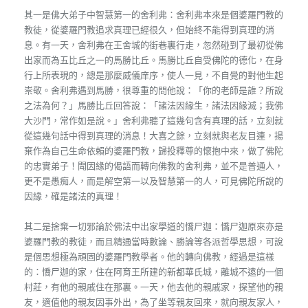
其一是佛大弟子中智慧第一的舍利弗：舍利弗本來是個婆羅門教的
教徒，從婆羅門教追求真理已經很久，但始終不能得到真理的消
息。有一天，舍利弗在王舍城的街巷裏行走，忽然碰到了最初從佛
出家而為五比丘之一的馬勝比丘。馬勝比丘自受佛陀的德化，在身
行上所表現的，總是那麼威儀庠序，使人一見，不自覺的對他生起
崇敬。舍利弗遇到馬勝，很尊重的問他說：「你的老師是誰？所說
之法為何？」馬勝比丘回答說：「諸法因緣生，諸法因緣滅；我佛
大沙門，常作如是說。」舍利弗聽了這幾句含有真理的話，立刻就
從這幾句話中得到真理的消息！大喜之餘，立刻就與老友目連，揚
棄作為自己生命依賴的婆羅門教，歸投釋尊的懷抱中來，做了佛陀
的忠實弟子！聞因緣的偈語而轉向佛教的舍利弗，並不是普通人，
更不是愚痴人，而是解空第一以及智慧第一的人，可見佛陀所說的
因緣，確是諸法的真理！
其二是捨棄一切邪論於佛法中出家學道的憍尸迦：憍尸迦原來亦是
婆羅門教的教徒，而且精通當時數論、勝論等各派哲學思想，可說
是個思想極為頑固的婆羅門教學者。他的轉向佛教，經過是這樣
的：憍尸迦的家，住在阿育王所建的新都華氏城，離城不遠的一個
村莊，有他的親戚住在那裏。一天，他去他的親戚家，探望他的親
友，適值他的親友因事外出，為了坐等親友回來，就向親友家人，