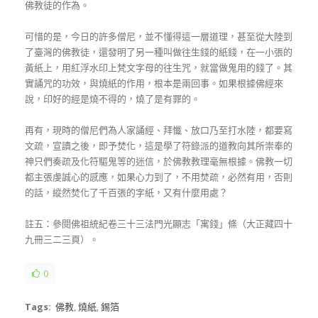
佛教徒的作為。
可惜的是，今日的許多僧尼，並不懂得這一層道理，甚至從大陸到
了臺灣的佛教徒，還發明了另一種叫做往生錢的紙錢，在一小張的
黃紙上，用紅浮水印上梵文字母的往生咒，就當做鬼用的錢了。其
實誦咒的功效，與燒紙的作用，根本是兩回事。如果根據佛經來
說，印好的經是燒不得的，燒了是有罪的。
再有，現時的僧尼們為人家誦經、拜懺、放口乃至打水陸，都要寫
文疏，宣讀之後，即予焚化，這是學了符錄派的道教向其所崇奉的
神只們奏疏及化符驅鬼等的迷信，於佛教教理毫無根據。佛教一切
都主張虔誠心的感應，如果心力到了，不用焚疏，必然有用，否則
的話，縱然焚化了千百張的字紙，又有什麼用處？
註五：參閱佛祖統紀卷三十三法門光顯志「寓錢」條（大正藏四十
九冊三二三頁）。
0
Tags:
佛教
,
燒紙
,
錫箔