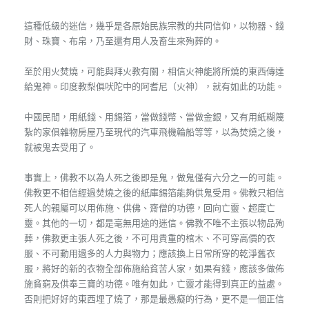
這種低級的迷信，幾乎是各原始民族宗教的共同信仰，以物器、錢
財、珠寶、布帛，乃至還有用人及畜生來殉葬的。
至於用火焚燒，可能與拜火教有關，相信火神能將所燒的東西傳達
給鬼神。印度教梨俱吠陀中的阿耆尼（火神），就有如此的功能。
中國民間，用紙錢、用錫箔，當做錢幣、當做金銀，又有用紙糊篾
紮的家俱雜物房屋乃至現代的汽車飛機輪船等等，以為焚燒之後，
就被鬼去受用了。
事實上，佛教不以為人死之後即是鬼，做鬼僅有六分之一的可能。
佛教更不相信經過焚燒之後的紙庫錫箔能夠供鬼受用。佛教只相信
死人的親屬可以用佈施、供佛、齋僧的功德，回向亡靈、超度亡
靈。其他的一切，都是毫無用途的迷信。佛教不唯不主張以物品殉
葬，佛教更主張人死之後，不可用貴重的棺木、不可穿高價的衣
服、不可動用過多的人力與物力；應該換上日常所穿的乾淨舊衣
服，將好的新的衣物全部佈施給貧苦人家，如果有錢，應該多做佈
施貧窮及供奉三寶的功德。唯有如此，亡靈才能得到真正的益處。
否則把好好的東西埋了燒了，那是最愚癡的行為，更不是一個正信