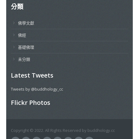
分類
佛學文獻
佛經
基礎佛理
未分類
Latest Tweets
Tweets by @buddhology_cc
Flickr Photos
Copyright © 2022. All Rights Reserved by buddhology.cc