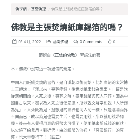
佛學網
/
基礎佛理
/
佛教是主張焚燒紙庫錫箔的嗎？
佛教是主張焚燒紙庫錫箔的嗎？
03 4 月, 2022
基礎佛理
0 Comments
0
節選自《
正信的佛教
》 聖嚴法師著
不，佛教中沒有這一項迷信的規定。
中國人用紙錢焚燒的習俗，是自漢朝以後開始，比如唐朝的太常博
士王嶼說：「漢以來，喪葬瘞錢，後世以紙寓錢為鬼事。」這是說
從漢朝開始，人死之後，喪葬之時，要用錢幣與死人同葬。因為中
國自古以來，都以為人死之後便是鬼，所以說文解字也說「人所歸
為鬼」，人死既為鬼，擬想鬼的世界也同人間一樣，只是陰陽兩界
不同而已，故以為鬼也需要生活，也需要用錢，所以就用錢幣殉
葬。後來有人覺得用真的錢幣太可惜了，便用紙來剪成錢的形狀，
以火燒了給鬼用。到近代，由於紙幣的流通，「冥國銀行」的冥
幣，也大量發行了！（註五）