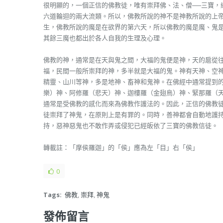
很明顯的，一個正信的佛教徒，唯有崇拜佛、法、僧──三寶，
六道輪迴的兩大流類。所以，佛教所說的神不是神教所說的上
生，佛教所說的魔是在欲界的第六天，所以佛教的魔是魔、鬼
其餘三魔也都出於各人自我的生理及心理。
佛教的神，通常是在天與鬼之間，大福的鬼便是神，天的扈從
福，民間一般所崇拜的神，多半就是大福的鬼。神有天神、空
精靈、山川等神，多是地神、畜神和鬼神。在佛經中通常提到
樂）神、阿修羅（悲天）神、迦樓羅（金翅鳥）神、緊那羅（
通常是受佛教的感化而來為佛教作護法的。因此，正信的佛教
徒崇拜了神鬼，在原則上是有罪的。同時，善神都會自動地護
持，惡神惡鬼也不敢作弄或侵犯已經皈依了三寶的佛教信徒。
轉載註：「摩侯羅迦」的「侯」應為左「目」右「侯」
0
Tags:
佛教
,
崇拜
,
神鬼
發佈留言