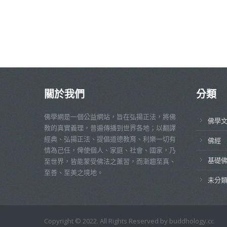
關於我們
分類
佛學網是一個公益網站，旨在弘揚正法，將佛
佛學
教的真實義理，普遍傳播到世界各地；以翻譯
經典、弘揚正法、提倡道德教育、利樂一切有
佛經
情為己任，俾使個人、家庭、社會、國家，乃
基礎
至世界，皆能蒙受佛法之薰習，而漸趨至真、
至善、至美之境地。
未分
Copyright © 2022. All Rights Reserved by buddhology.cc