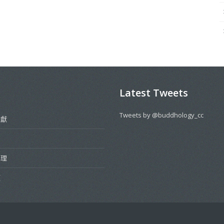
Latest Tweets
Tweets by @buddhology_cc
文獻
佛理
類