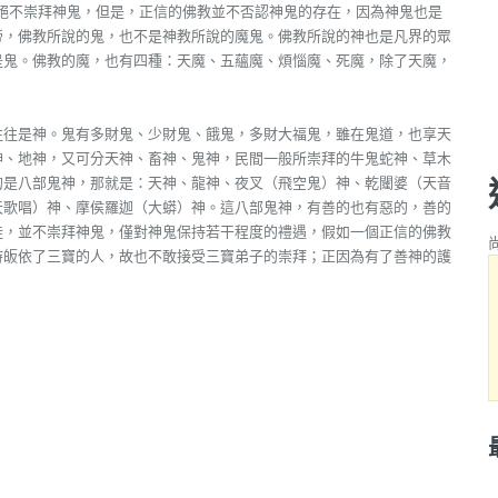
絕不崇拜神鬼，但是，正信的佛教並不否認神鬼的存在，因為神鬼也是
帝，佛教所說的鬼，也不是神教所說的魔鬼。佛教所說的神也是凡界的眾
是鬼。佛教的魔，也有四種：天魔、五蘊魔、煩惱魔、死魔，除了天魔，
往往是神。鬼有多財鬼、少財鬼、餓鬼，多財大福鬼，雖在鬼道，也享天
神、地神，又可分天神、畜神、鬼神，民間一般所崇拜的牛鬼蛇神、草木
的是八部鬼神，那就是：天神、龍神、夜叉（飛空鬼）神、乾闥婆（天音
天歌唱）神、摩侯羅迦（大蟒）神。這八部鬼神，有善的也有惡的，善的
徒，並不崇拜神鬼，僅對神鬼保持若干程度的禮遇，假如一個正信的佛教
持皈依了三寶的人，故也不敢接受三寶弟子的崇拜；正因為有了善神的護