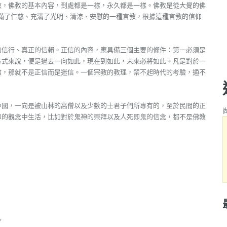
教，佛教的基本內容，到處都是一樣，永久都是一樣。佛教是從大覺的佛
滿了仁慈、充滿了光明、清涼、安慰的一種言教，根據這種言教的信仰
的信行、真正的信賴。正信的內容，應具備三個主要的條件：第一必須是
方式來說，便是過去一向如此，現在到如此，未來必將如此。凡是對於一
驗，那就不是正信而是迷信。一個宗教的教理，禁不起時代的考驗，通不
中國，一向是被山林的高僧以及少數的士君子們所專有的，至於民間的正
仰的觀念中生活，比如對於鬼神的崇拜以及人死即鬼的信念，都不是佛教
*