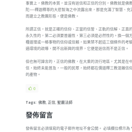
事實上，佛教的本質，並沒有迷信和正信的分別，佛教就是佛
陀──釋迦釋尊的大悲智海之中流露出來，那是充滿了智慧、充
而建立之教團形態，便是佛教。
所謂正信，就是正確的信仰、正當的信誓、正軌的信解、正直
永久性的，第二必須要普遍性，第三必須是必然性的。換一個
種道理或一樁事物的信仰或信賴，如果禁不起這三個條件的考
過環境的疏導，開不出新興的境界，它便是迷信而不是正信。
但也無可諱言的，正信的佛教，在大乘的流行地區，尤其是在
信，始終未能普及，一般的民眾，始終都在儒道釋三教混雜信
的產物。
0
Tags:
佛教
,
正信
,
聖嚴法師
發佈留言
發佈留言必須填寫的電子郵件地址不會公開。
必填欄位標示為