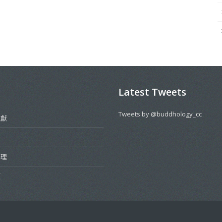
Latest Tweets
Tweets by @buddhology_cc
文獻
佛理
類