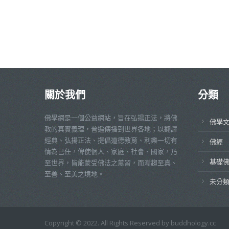
關於我們
分類
佛學網是一個公益網站，旨在弘揚正法，將佛
佛學
教的真實義理，普遍傳播到世界各地；以翻譯
經典、弘揚正法、提倡道德教育、利樂一切有
佛經
情為己任，俾使個人、家庭、社會、國家，乃
基礎
至世界，皆能蒙受佛法之薰習，而漸趨至真、
至善、至美之境地。
未分
Copyright © 2022. All Rights Reserved by buddhology.cc