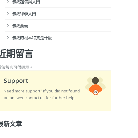
佛教起信與入門
佛教律學入門
佛教要義
佛教的根本特質是什麼
近期留言
尚無留言可供顯示。
Support
Need more support? If you did not found
an answer, contact us for further help.
最新文章