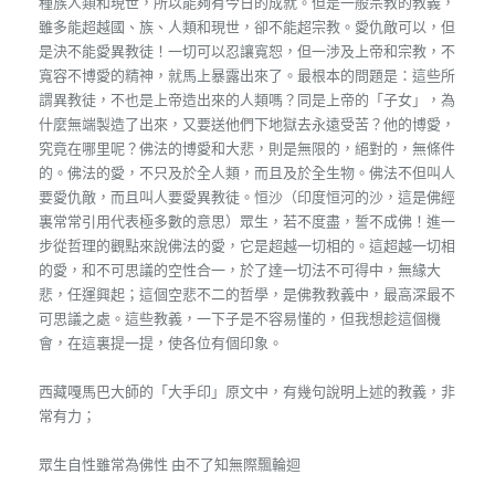
種族人類和現世，所以能夠有今日的成就。但是一般宗教的教義，
雖多能超越國、族、人類和現世，卻不能超宗教。愛仇敵可以，但
是決不能愛異教徒！一切可以忍讓寬恕，但一涉及上帝和宗教，不
寬容不博愛的精神，就馬上暴露出來了。最根本的問題是：這些所
謂異教徒，不也是上帝造出來的人類嗎？同是上帝的「子女」，為
什麼無端製造了出來，又要送他們下地獄去永遠受苦？他的博愛，
究竟在哪里呢？佛法的博愛和大悲，則是無限的，絕對的，無條件
的。佛法的愛，不只及於全人類，而且及於全生物。佛法不但叫人
要愛仇敵，而且叫人要愛異教徒。恒沙（印度恒河的沙，這是佛經
裏常常引用代表極多數的意思）眾生，若不度盡，誓不成佛！進一
步從哲理的觀點來說佛法的愛，它是超越一切相的。這超越一切相
的愛，和不可思議的空性合一，於了達一切法不可得中，無緣大
悲，任運興起；這個空悲不二的哲學，是佛教教義中，最高深最不
可思議之處。這些教義，一下子是不容易懂的，但我想趁這個機
會，在這裏提一提，使各位有個印象。
西藏嘎馬巴大師的「大手印」原文中，有幾句說明上述的教義，非
常有力；
眾生自性雖常為佛性 由不了知無際飄輪迴