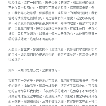
智及情感，還有一個特性，就是這個冷的理智，和這個熱的情感，
不能在同一時間存在，理智到了高潮的時候，情感總是低潮，例
如，我們專心地思想一個數學題目，或哲理上的困難問題時，我們
當時的情感總是很微弱的。可是當我們與人戀愛，或是吵架的時
候，那也就是情感發揮到高潮的時候，那時的理智，總是非常低弱
的，因此我們證明，理智和情感這兩個東西，在眾生位時，是互相
抵消，同時不並起的。以這樣一個水火矛盾的心，怎能達到悲智無
礙的佛境地呢？這是決不可能的事。
大悲與大智並起，是諸佛的不可思議境界，也是我們學佛的所努力
的目標。如果我們的心是矛盾性的，悲智不能並起，圓滿佛位是無
法成就的。
第四、人類的思想方式，是顛倒性的。
我面前有一張桌子，靜靜地站在那兒，我們看不出這張桌子，有任
何的動態，換句話說，眼識告訴我們，這張桌子是靜止的，可是我
們的意識卻告訴我們說：「根據科學的證明，這張桌子不但時時刻
刻跟著地球在太空中運動，而且組成桌子的原電子更是時時刻刻在
那兒運動。眼識和意識，及其他各識之間，其實是經常在那兒打架