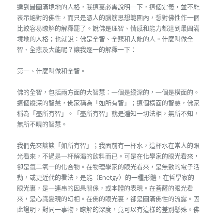
達到最圓滿境地的人格，我這裏必需說明一下，這個定義，並不能
表示絕對的佛性，而只是憑人的腦筋思想範圍內，想對佛性作一個
比較容易瞭解的解釋罷了。說佛是理智、情感和能力都達到最圓滿
境地的人格；也就說：佛是全智、全悲和大能的人。什麼叫做全
智、全悲及大能呢？讓我逐一的解釋一下：
第一、什麼叫做和全智。
佛的全智，包括兩方面的大智慧：一個是縱深的，一個是橫面的。
這個縱深的智慧，佛家稱為「如所有智」；這個橫面的智慧，佛家
稱為「盡所有智」。「盡所有智」就是遍知一切法相，無所不知，
無所不曉的智慧。
我們先來談談「如所有智」；我面前有一杯水，這杯水在常人的眼
光看來，不過是一杯解渴的飲料而已。可是在化學家的眼光看來，
卻是氫二氧一的化合物。在物理學家的眼光看來，是無數的電子活
動，或更近代的看法，是能（Enetgy）的一種形體，在哲學家的
眼光裏，是一連串的因果關係，或本體的表現。在菩薩的眼光看
來，是心識變現的幻相。在佛的眼光裏，卻是圓滿佛性的流露。因
此證明，對同一事物，瞭解的深度，竟可以有這樣的差別懸殊。佛