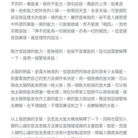
不同的。萬能者，無所不能也。換句話說，萬能的上帝，如果高
興，他有能力把所有的人類，一併帶到天堂，去享天福；可是佛陀
卻沒有這樣大的能耐。佛的能力，雖然是無限的，卻不是人類思想
中所謂的萬能。佛的能力，只能做助緣，而不能做「親因」。其他
宗教卻說：「神不但能為一切做助緣，亦為一切的親因」。這是違
背因果律，違反理性的說法。
剛才我說佛的能力，是無限的，但卻不是萬能的，這句話需要解釋
一下，我用一個譬喻來說：
太陽的熱能，是廣大無限的，但是我們的吸收或利用多少太陽能，
則要看我們自己的努力及條件來決定。用一個普通的放大鏡，可以
吸收太陽熱能來燃燒一枝火柴；用一個較大較強的放大鏡，可以吸
收太陽熱能來燃著一根木頭；現在科學家工程師可以用吸收鏡，吸
收太陽熱能來充作工廠的能力。佛的能力與加持，應該用這個譬喻
去瞭解，在不壞緣起，不壞因果法則之下，去瞭解佛的大能。
以上我把佛的全智、全悲及大能大略地解釋了一下，同時也提到人
類的心識形態及思維方法實在是障礙成佛的主要因素。那麼，究竟
人類的心識形態及思維方法有什麼缺點或特性，障礙人類原具的佛