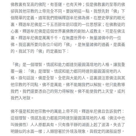
佛教裏有至高的佛陀，有菩薩，也有天神；但是佛教裏的至尊的佛
卻與其他宗教的上帝完全不同。要說明這一點，我想先對「佛」下
個簡單的定義。通常我們簡稱釋迦牟尼佛為佛。在歷史學家的眼光
裏，釋迦牟尼佛是二千五百餘年前印度的一位思想家；在佛教徒的
心裏，釋迦牟尼佛是這個世界裏佛教的創始人或教主，可是在佛法
裏，釋迦牟尼佛是萬萬千千，在無盡世界中，無量諸佛中的一位
佛。我這裏所要向各位介紹的「佛」，是無量諸佛的通義，是廣義
的。我試下的「佛」的定義如下：
「佛」是一個理智，情感和能力都達到最圓滿境地的人格。讓我重
覆一遍：「佛」是理智、情感和能力都同時達到最圓滿境地的人
格。換句話說，佛是全智、全悲與大能的人。這裏請注意佛法與其
他宗教的不同點，佛不是萬能，佛不能賜我們以解脫。他只能教導
我們，我們還要憑自己的努力得解脫。佛不能使我們上天堂，或判
我們入地獄。
佛不僅是和其他宗教中的萬能上帝不同，釋迦牟尼佛且告訴我們：
這個理智、情感及能力都能同時達到最圓滿境地的人格（佛法中也
叫做佛性）人人原都具有。只有像平靜的湖面上起了波濤，失去了
明鏡似的水面一樣；人類戀著於外境及現象，與假定的諸般設想，