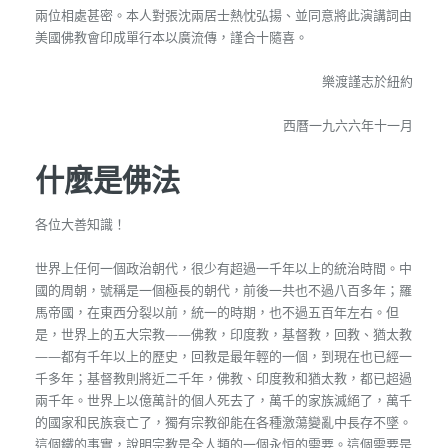
兩位相處甚密。本人對張沈兩居士熱忱弘揚、並同意將此演講詞由
美國佛教會印成單行本以廣流傳，謹合十隨喜。
樂渡謹志於紐約
西曆一九六六年十一月
什麼是佛法
各位大善知識！
世界上任何一個政治朝代，很少有超過一千年以上的統治時間。中
國的周朝，號稱是一個極長的朝代，前後一共也不過八百多年；羅
馬帝國，在東西分裂以前，統一的時期，也不過五百年左右。但
是，世界上的五大宗教——佛教，印度教，基督教，回教、猶太教
——都有千年以上的歷史，回教是最年輕的一個，到現在也已經一
千多年；基督教則將近二千年，佛教、印度教和猶太教，都已超過
兩千年。世界上以億萬計的個人死去了，萬千的家族滅絕了，萬千
的國家和民族衰亡了，獨有宗教卻能在各種激蕩變亂中長存不墜。
這個鐵的事實，說明宗教是全人類的一個永恒的需要。這個需要是