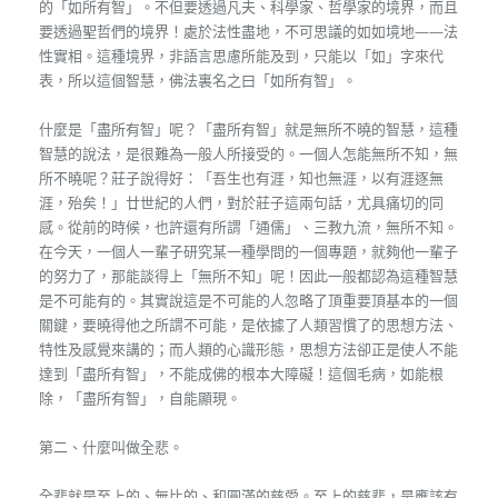
的「如所有智」。不但要透過凡夫、科學家、哲學家的境界，而且
要透過聖哲們的境界！處於法性盡地，不可思議的如如境地——法
性實相。這種境界，非語言思慮所能及到，只能以「如」字來代
表，所以這個智慧，佛法裏名之曰「如所有智」。
什麼是「盡所有智」呢？「盡所有智」就是無所不曉的智慧，這種
智慧的說法，是很難為一般人所接受的。一個人怎能無所不知，無
所不曉呢？莊子說得好：「吾生也有涯，知也無涯，以有涯逐無
涯，殆矣！」廿世紀的人們，對於莊子這兩句話，尤具痛切的同
感。從前的時候，也許還有所謂「通儒」、三教九流，無所不知。
在今天，一個人一輩子研究某一種學問的一個專題，就夠他一輩子
的努力了，那能談得上「無所不知」呢！因此一般都認為這種智慧
是不可能有的。其實說這是不可能的人忽略了頂重要頂基本的一個
關鍵，要曉得他之所謂不可能，是依據了人類習慣了的思想方法、
特性及感覺來講的；而人類的心識形態，思想方法卻正是使人不能
達到「盡所有智」，不能成佛的根本大障礙！這個毛病，如能根
除，「盡所有智」，自能顯現。
第二、什麼叫做全悲。
全悲就是至上的、無比的、和圓滿的慈愛。至上的慈悲，是應該有