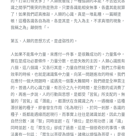
的。打架打得太多了，人類就養成了一種協調的本能，不去追究各
識之間爭鬥衝突的熟是熟非，只要各識能相安無事，各盡其能就算
了！如果我們認真推敲，人類的心識，真是一堆亂糟，一篇糊塗
帳！這種各識各自為政，各是其是，先入為主，不求真理的現象，
我稱之為」顛倒性「。
第五、人類的思想方式，是虛弱性的。
人如果不能集中力量，來應付一件事，是很難成功的。力量集中，
實在是成功必要條件，力量分散，也是失敗的主因。人類心識既有
八個，這八個識，又各行其是，力量自然就分散了。我們工作最有
效率的時候，也就是諸識集中力量，向某一問題進攻的時候，我們
在應付一個大問題時，或遇見一個重大難關時，我們總是全神貫注
的。普通人的心識力量，有百分之九十的時間，是分散的或消費了
的，再進一步說，人的行動與思想，是都受「習氣」所支配的。無
量的「習氣」或「潛能」，都潛伏在含藏識之內，一遇機緣，這種
潛伏著的種子，即會發生作用（名為現行）。於同一剎那，各識的
種子，既都能遇緣而起現行，而事實上往往是諸識並起，因此力量
自然分散，諸「智」同時並起，在「佛位」是妙用功德；諸「識」
同時並起，在「眾生位」卻成了過患，這是一個很奇妙的事情。佛
法裏有一句話：「眾生以菩提為煩惱，諸佛以煩惱為菩提。」是很