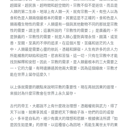
超國家，超民族，超時間和超空間的。宗教不但不是迷信，而且是
人類的第二生命。地球上有人類一天，就有宗教一天。有些人以為
食和色是人類兩個最根本的需要。其實這是不正確的。食和色是人
類兩種生物性的需求，人類還有一個與其他動物不同的那就是宗教
性的需要。請注意；這裏所說的「宗教性的需要；」是廣義的，不
是狹義的。宗教性的需要，就是人類心靈對真理永恒，圓滿，或至
善，至關，至真的不停的追求。在這個片暫，苦痛和迷茫的人生
中，人類最是需要心靈的依託，憑藉和歸宿。人生有許多的非人力
所能補救的缺陷和迷悶，悲哀和苦惱，這一切，只有在宗教中才能
找到解釋和安慰。因此，宗教的需求，是人類最根本的三大需要之
一。它的力量，有時遠勝過其他兩大需要。因為這個緣故，宗教才
能在世界上留存這麼久！
以上係就需要的觀點來說明宗教的重要性，現在再就因果的道理，
來撿討為什麼宗教會在世界上永久留存。
古代的帝王，大都說不上有什麼政治理想，憑藉權術與武力，得了
天下以後，就樂享其成，還要把天下傳給子孫。他們的目的或發
心，多半是自私的，絕少有廣大的理想和悲願。根據佛法所謂「如
是因生如是果」的原理，以這種發心為因地，焉能生萬世太平的果