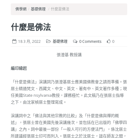
佛學網
/
基礎佛理
/
什麼是佛法
什麼是佛法
18 3 月, 2022
基礎佛理
0 Comments
0
張澄基 教授講
編印緣起
「什麼是佛法」演講詞乃張澄基居士應美國佛教會之請而準備。張
居士精通梵文、西藏文、中文、英文、著有中、英文著作多種；現
任美國State nsylvania教授，課務極忙。此文稿乃在張居士指導
之下，由沈家楨居士整理寫成。
演講詞中之「佛法與其他宗教的比較」及「什麼是佛與禪的概
述」，張居士曾在美國先後演講幾次，並包括在已出版的「佛學四
講」之內。詞中最後一部份「一般人可行的方便法門」，係沈居士
所建議經張居士印可而列入。張居士之於沈居士，誼在師友之間，