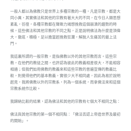
一般人都以為佛教只是世界上多種宗教的一種，凡是宗教，都是大
同小異，其實佛法和其他的宗教有著大大的不同，在今日人類思想
紊亂，彷徨，各種宗教都在聲嘶力竭想挽救這個崩潰的趨勢的時
候，這些佛法和其他宗教的不同之點，正是說明佛法為什麼是頂偉
大，徹底，積極，足以擔當起挽救狂瀾，解脫人生痛苦的最上法
門。
我這裏所謂的一般宗教，是指佛教以外的其他宗教而言。這些宗
教，在他們的教徒之間，也許認為彼此的教義相差很大，不能相容
相通；但我們如用佛教的教義來和這些宗教的普遍宣傳的教義比
較，則覺得他們的基本教義，實很少大不相同處，因此為易於說明
起見，我將佛教以外的宗教系，列為一個系統，而拿佛法來和這個
宗教系統作比較。
我歸納比較的結果，認為佛法和其他的宗教有七個大不相同之點：
佛法與其他宗教的第一個不相同點：「佛法否認上帝造世界及最初
的開始」。