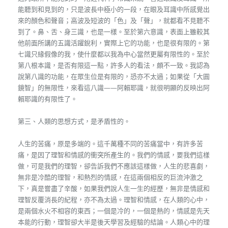
能聽到和見到的，只是波長中極小的一段，在眼及耳識中所感覺出
來的顏色和聲音；高波及短波的「色」及「聲」，就都看不見聽不
到了。鼻、舌、身三識，也是一樣。至於第六意識，表面上雖較其
他前面所講的五識活躍銳利，實際上它的功能，也是很有限的。第
七識只緣假像的我，使什麼都以我為中心當然更屬有限性的。至於
第八根本識，是否有限這一點，許多人的看法，頗不一致。我認為
說第八識的功能，在眾生位是有限的，恐亦不太過；如果從「大圓
鏡智」的無限性，來看這八識——阿賴耶識，就很明顯的反映出阿
賴耶識的有限性了。
第三、人類的思想方式，是矛盾性的。
人生的苦痛，原是多端的。這千萬種不同的苦痛當中，有許多苦
痛，是因了理智和情感的衝突所產生的。我們的情感，要我們這樣
做，可是我們的理智，卻告訴我們不應該這樣做，人生的悲喜劇，
無非是冷酷的理智，和熱烈的情感，在這兩個相反的巨流沖激之
下，真是嘗盡了辛酸，如果我們說人生一生的經歷，無非是情感和
理智反覆消長的紀程，亦不為太過。理智和情感，在人類的心中，
是兩個水火不相容的東西；一個是冷的，一個是熱的，情感是先天
本能的行動，理智卻大半是後天學習及經驗的結論。人類心中的理