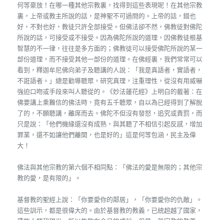
何等豪放！在哪一種其他宗教裏，找得到這些表現呢！在其他宗教
裏，上帝或教主所說的話，是神聖不可過問的。上帝的話，錯也
好，不對也好，教徒只許全部接受。但佛法卻不然，佛教徒對佛陀
所說的話，可接受或不接受。因為佛陀所說的道理，因佛教徒根基
智慧的不一律，往往是多方面的；佛教徒可以接受佛陀所說的某一
部份道理，而不接受其他一部份的道理。在佛經裏，我們常常可以
看到，釋迦牟尼佛向弟子及聽講的人說：「我是真語者，實語者，
不誑語者。」總是勸導聽眾，研究真理，注重理性，從沒有用威嚇
強迫口吻或手段來叫人聽從的。《妙法蓮花經》上明白的載著：在
佛要講上乘難信的佛法時，竟有五千聽眾，自以為已經得到了解脫
了的，不願聽講，離席而去。佛陀不但沒有發怒，追究或責罰，而
只是說：「他們機緣還沒有成熟，與其聽了不相信引起反感，增加
罪業，還不如讓他們離開，也是好的」這是何等包涵，民主及偉
大！
佛法與其他宗教的第六個不相同點：「佛法的愛是無限的；其他宗
教的愛，是有限的」。
基督教的聖經上說：「你要愛你的鄰居」，「你要愛你的仇敵」。
這些訓示，都是很偉大的。由於基督教的教義，已統超越了國家，