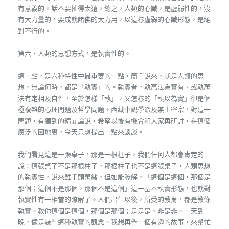
有意義的。話不要扯得太遠，總之，人類的心識，是虛弱性的，沒
有大力量的，要成就諸佛的大力用，以這樣虛弱的心識形態，是絕
對不行的。
第六、人類的思想方式，是執實性的。
這一點，是六種特性中最重要的一點，簡單說來，就是人類的思
想，無論何時，都是「執實」的。執實者，執萬法為實有、或執萬
法有定相及自性，至於怎樣「執」，又怎樣的「執以為實」卻是個
極複雜的心理間題及哲學問題。西藏中觀學派及無上密宗，對這一
問題，有獨到的精闢論說，希望以後有機會和大家再研討，在這個
廣泛的園地裏，今天只想提出一點來談談。
我們看見這是一張桌子，那是一根柱子，我們任何人都會肯定的
說：這張桌子不是那根柱子，那根柱子也不是這張桌子，人類思想
的執實性，說來雖千頭萬緒，但如能瞭解，「這個是這個，那個是
那個；這個不是那個，那個不是這個」這一基本執實形態，也就對
執實性有一相當的瞭解了。人們出生以後，所受的教育，都是教你
執實。教你這個是這個，那個是那個；是是是，非是非。一天到
晚，儘是裝些這種執實的觀念。我想再舉一個有趣的故事，來幫忙