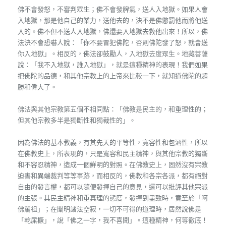
佛不會發怒，不審判眾生；佛不會發脾氣，送人入地獄。如果人會
入地獄，那是他自己的業力，送他去的，決不是佛懲罰他而將他送
入的。佛不但不送人入地獄，佛還要入地獄去救他出來！所以，佛
法決不會恐嚇人說：「你不要冒犯佛陀，否則佛陀發了怒，就會送
你入地獄」。相反的，佛法卻鼓勵人，入地獄去度眾生。地藏菩薩
說：「我不入地獄，誰入地獄」，就是這種精神的表現！我們如果
把佛陀的品德，和其他宗教上的上帝來比較一下，就知道佛陀的超
勝和偉大了。
佛法與其他宗教第五個不相同點：「佛教是民主的，和重理性的；
但其他宗教多半是獨斷性和獨裁性的」。
因為佛法的基本教義，有其先天的平等性，寬容性和包涵性，所以
在佛教史上，所表現的，只是寬容和民主精神，與其他宗教的獨斷
和不容忍精神，造成一個鮮明的對照。在佛教史上，固然沒有宗教
迫害和異端裁判等等事跡，而相反的，佛教和各宗各派，都有絕對
自由的發言權，都可以隨便發揮自己的意見，還可以批評其他宗派
的主張。其民主精神和重真理的態度，發揮到盡致時，竟至於「呵
佛罵祖」；在闡明諸法空寂，一切不可得的道理時，居然說佛是
「乾屎橛」，說「佛之一字，我不喜聞」。這種精神，何等徹底！