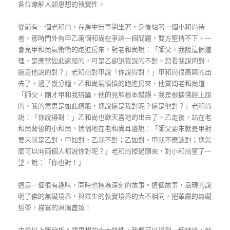
各位瞭解人類思想的執實性。
從前有一個老和尚，在房中無事閑坐著，身後站著一個小和尚待
者，那時門外有甲乙兩個和尚在爭論一個問題，雙方堅持不下。一
會兒甲和尚氣衝衝的跑進房來，對老和尚說：「師父，我說這個道
理，是應當如此這般的，可是乙卻說我說的不對。您看我說的對，
還是他說的對？」老和尚對甲說「你說得對！」甲和尚很高興的出
去了。過了幾分鐘，乙和尚氣憤憤的跑進房來，他質問老和尚道
「師父，剛才甲和我辯論，他的見解根本錯誤。我是根據佛經上說
的，我的意思是如此這般，您說還是我對呢？還是他對？」老和尚
說：「你說得對！」乙和尚也歡天喜地的出去了。乙走後，站在老
和尚背後的小和尚，悄悄地在老和尚耳邊說：「師父要末就是甲對
要末就是乙對，甲如對，乙就不對；乙如對，甲就不應該對；您怎
麼可以向兩個人都說你對呢？」老和尚掉過頭來，對小和尚望了一
望，說：「你也對！」
這是一個很有趣味，同時也極為深刻的故事。這個故事，活現的說
明了佛的無礙境界，與眾生的執實境界的大不相同，把華嚴的無礙
哲學，描寫的淋漓盡致！