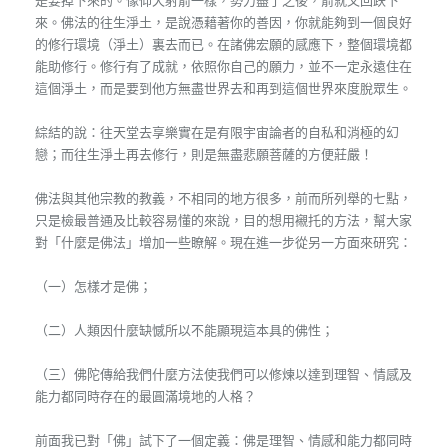
是要掉下來的。像仰天射箭一樣，勢力盡了之後，箭就又回跌下
來。佛法的往生淨土，是說憑藉著你的善因，你就能夠到一個良好
的修行環境（淨土）裏去而已。在諸佛宏願的感應下，整個環境都
能助修行。修行有了成就，依照你自己的願力，並不一定永遠住在
這個淨土，而是要到他方無盡世界去和再到這個世界來度脫眾生。
綜結的說：往天堂去享樂實在是有限宇宙論者的自私和消極的幻
戀；而往生淨土再去修行，則是無盡悲願菩薩的方便莊嚴！
佛法與其他宗教的教義，不相同的地方很多，前而所列舉的七點，
只是檢最普通及比較容易懂的來說，目的想用襯托的方法，幫大家
對「什麼是佛法」增加一些瞭解。現在進一步從另一方面來研究：
（一）怎樣才是佛；
（二）人類因什麼缺憾所以不能顯現這本具的佛性；
（三）佛陀傳給我們什麼方法使我們可以修煉以達到理智、情感及
能力都同時存在的最圓滿境地的人格？
前面我已對「佛」試下了一個定義：佛是理智、情感和能力都同時