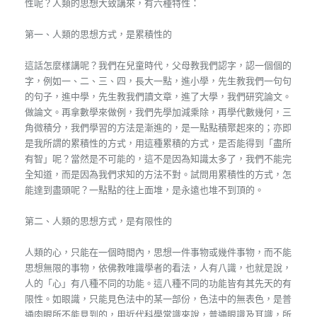
性呢？人類的思想大致講來，有六種特性：
第一、人類的思想方式，是累積性的
這話怎麼樣講呢？我們在兒童時代，父母教我們認字，認一個個的
字，例如一、二、三、四，長大一點，進小學，先生教我們一句句
的句子，進中學，先生教我們讀文章，進了大學，我們研究論文。
做論文。再拿數學來做例，我們先學加減乘除，再學代數幾何，三
角微積分，我們學習的方法是漸進的，是一點點積聚起來的；亦即
是我所謂的累積性的方式，用這種累積的方式，是否能得到「盡所
有智」呢？當然是不可能的，這不是因為知識太多了，我們不能完
全知道，而是因為我們求知的方法不對。試問用累積性的方式，怎
能達到盡頭呢？一點點的往上面堆，是永遠也堆不到頂的。
第二、人類的思想方式，是有限性的
人類的心，只能在一個時間內，思想一件事物或幾件事物，而不能
思想無限的事物，依佛教唯識學者的看法，人有八識，也就是說，
人的「心」有八種不同的功能。這八種不同的功能皆有其先天的有
限性。如眼識，只能見色法中的某一部份，色法中的無表色，是普
通肉眼所不能見到的，用近代科學常識來說，普通眼識及耳識，所