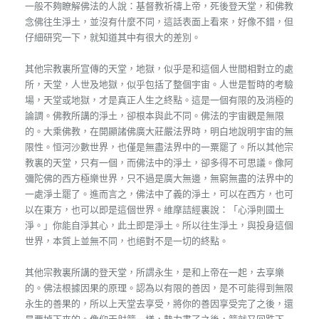
一般不夠瞭解佛法的人說：基督教祈禱上帝，死後登天堂，和佛教
念佛往生淨土，並沒有什麼不同，這話表面上看來，好像不錯，但
仔細研究一下，就知道其中有很大的差別。
其他宗教裏所宣傳的天堂，地獄，似乎是和這個人世間相對立的處
所，天堂，人世及地獄，似乎包括了整個宇宙。人世是暫時的考驗
場，天堂或地獄，才是真正人生之終點。這是一個有限的及消極的
論調。佛教所講的淨土，卻根本與此不同。佛法的宇宙觀是無限
的。大乘佛教，在開顯諸佛廣大莊嚴法界時，明白地說明宇宙的無
限性。恒河沙數世界，也僅是無盡法界中的一粟罷了。所以其他宗
教裏的天堂，只有一個，而佛法中的淨土，卻多得不可思議。像阿
彌陀佛的西方極樂世界，只不過是廣大無邊，無窮無盡的法界中的
一處淨土罷了。進而言之，佛法中了義的淨土，可以在西方，也可
以在東方，也可以即是這個世界。維摩詰經裏說：「心淨則國土
淨。」你能自淨其心，此土即是淨土。所以往生淨土，與投身這個
世界，本質上並無不同，也絕對不是一切的終點。
其他宗教裏所講的登天堂，所謂永生，是和上帝在一起，去享樂
的。佛法根據因果的原理。認為以有限的善因，是不可能得到無限
永生的善果的，所以上天堂去享受，將你的善因享受完了之後，還