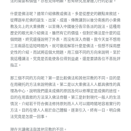
法的需要和價值，亦愈見得明顯，愈有研究及身體力行的必要。
什麼是佛法呢？通常介紹佛教或佛法，多是從歷史的觀點來敘述，
從釋迦牟尼佛的誕生、出家、成道、傳教講到以後分南進的小乘佛
教及北上的大乘佛教，以至傳入中國後分各宗各派的說法。這種用
歷史的眼光來介紹佛法，雖然有它的價值，但對於佛法是什麼的這
個問題，終究還僅說明了外表，而沒有深入骨髓。我今天並不想用
三言兩語在這短時間內，就可徹底解答什麼是佛法，但想不採用歷
史性的介紹，而試將這個大問題，用三個不同的方向來說明，至於
我這種講法，究竟是否能使各位得到益處，還是要請各位不吝批評
指正。
那三個不同的方向呢？第一是比較佛法和其他宗教的不同。目的是
在用襯托的方法來說明佛法。第二是以大乘佛法人人都具佛性的真
理為中心，說明我們還未成佛的原因及何以修禪定是成佛的途徑。
目的在用直敘的方法深入佛法骨髓。第三是針對現代一般人的生活
情況，介紹若干符合佛法修持原則而人人可以隨時隨地容易實行的
方法。目的在使人人易於自己體驗，逐漸引入，終有一日，明白佛
法究竟是怎麼一回事。
現在光講佛法與其他宗教的不同。