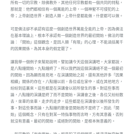
所有一切的宗教，除佛教外，其他任何宗教都有一個共同的特點，
那就是：他們都相信有一個萬能的上帝，一個神聖不可侵犯的上
帝；上帝創造世界，創造人類，上帝什麼都能做，什麼都可以做。
可是佛法卻不承認有這麼一個創造世界萬能全能的上帝，因為佛法
在基本理論上，根本不承認有一個創造世界的最初開始。佛法的理
論：「開始」這個觀念，是因人類「有限」的心理，不能涵括萬千
的因果關係，為其本身的假定罷了。
讓我舉一個例子來幫助說明。譬如講今天這個演講吧，大家都說，
是八點鐘開始，九點鐘終了。所以我們說這個演講絕不是一個最初
的開始。因為顯而易見地，在演講開始之前，還有其他許多「因果
相續」關係的存在。八點鐘以前，各位或在家中，或在其他地方，
紛紛到這裏來。這些都是在演講會以前所發生的事。對這些事而
論，八點鐘的演講是終了而不是開始。演講會之後，各位又紛紛散
去，坐車的坐車，走步的走步，這些都是在演講會以後所發生的
事。對這些事而論，九點鐘的散會是開始而不是終了。因此「開
始」這個概念，只有在對某一特指事物而言時，方有其意義，否則
就沒有意義。最初的開始，或絕對的開始，是根本無意義的。