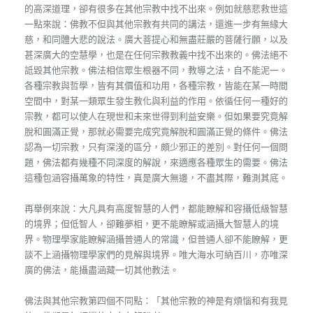
的高深道理，卻有很多在其他宗教中找不出來。例如就慈悲救世這
一點來說：佛教不但與其他宗教有共同的講法，還進一步有無緣大
慈，和同體大悲的說法。廣大菩提心和無盡莊嚴的菩薩行願，以及
甚深廣大的空慧學，也是在任何宗教教義中找不出來的。佛法絕不
詆毀其他宗教。佛法相信眾生根器不同，教導之法，自不能泥一。
各種宗教與哲學，皆有其價值和功用，各種宗教，皆能在某一時間
空間中，對某一類眾生發生教化與利益的作用。依循任何一種好的
宗教，都可以使人在現世和未來世得到利益安樂。但如果要究竟解
脫和圓滿正覺，那就必需要完成究竟解脫和圓滿正覺的條件。佛法
認為一切宗教，只有深淺的區分，頗少邪正的差別。對任何一個問
題，佛法都有幾種不同深度的解說，來適應各種眾生的需要。佛法
這種包涵容攝萬象的特性，真是廣大無邊，不盡其際，難測其底。
再舉例來說：大凡具有高度智慧的人們，都能瞭解和容攝低級智慧
的境界；但低智人，卻難夢相，更不能瞭解或涵攝大智慧人的境
界。物理學家能瞭解涵攝普通人的常識，但普通人卻不能瞭解，更
談不上涵攝物理學家們的見解與境界。唯大海水可納百川，亦唯深
廣的佛法，能攝盡涵藏一切其他教法。
佛法與其他宗教第四個不同點：「其他宗教的神是有煩惱和有我見