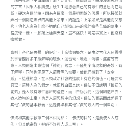
一般宗教的「宇宙原始」論，即是犯了這個錯誤。將漫漫無究無盡
的宇宙「因果大相續流」硬生生地憑著自己的有限性的意思將它截
斷，硬說有個開始。因為有這麼一個最初開始的假想，所以接著就
弄出一個創造世界的萬能上帝來。問題是：上帝如果是萬能而又慈
悲，他老人家為什麼不把他自己創造出來的我們這些苦痛的眾生，
當皮球一樣，一腳踢上極樂天堂，豈不痛快！可是事實上，他沒有
這樣做。
實則上帝也是思想上的假定。上帝這個概念，是由於古代人民震懾
於宇宙間許多不能解釋的現象，如雷電、地震、海嘯、瘟疫等而
來。人類創造出來這個「神的」觀念，不僅對宇宙現象的奇妙，有
了解釋，同時也滿足了人類實際的需要，使他們得到了「安全
感」。這種觀念，在人類政治社會的進展上有它的價值。可是要談
真理，這種人為的假定，就很難自圓其說。佛法不但說明「最初的
開始」是人類有限性思維的產物，而且告訴我們，這個創造世界，
造人造物的上帝，也是人類思想中的幻想。佛法的智慧因此超過了
其他宗教的基本教義，這是佛法和其他宗教的最大的一個區別。
佛法和其他宗教第二個不相同點：「佛法的目的，是要使人人成
佛，但其他宗教，卻絕不許可人成上帝」。