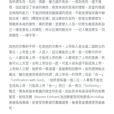
為所謂生存、名利、情愛、權力疲於奔命，一直到老死，還不覺
悟，因此埋沒了本具的佛性；使其本具的至高的理智，至富的情感
及無限的能力，不能同時達到最圓滿的境地，不能從煩惱苦痛中解
放出來。佛陀（釋迦牟尼佛）說法應世的目的，即是在教導眾生，
開顯其本具的佛性。佛的悲願，是要使人人及一切眾生都成為和自
己一樣至善至上的佛陀。所以在佛的眼光中，一切人類及眾生，同
具佛性，一律平等。
其他的宗教則不然。在其他的宗教中，上帝和人是永遠二個對立的
單位。上帝是上帝，人是人。這位萬能的上帝，是一切教示的中
心。人要信奉上帝，才能得上帝的救，人要得到了上帝的恩典，死
後可以上天堂，去和上帝住在一起。可是人卻永遠不能成為上帝，
上帝與人之間，始終有一條鴻溝。基督教和回教中，有所謂神秘主
義派，雖也能達到很高的所謂：與上帝合一的境界；但此「合一」
「Unification with God」，始終意味著一個二元，人畢竟不能完
全成為上帝，只能與上帝「合一」而已，此一對立「Dichtomy」
概念，實為其基本教義的限定所形成。因此許多有高深境界的耶教
聖哲，如埃克爾（Master Eckhart) 及回教聖哲阿哈那佳(Ai Hallaj)
皆被指為異端。前者受到教會的嚴厲譴責，後者竟身遭遇害而被處
死。