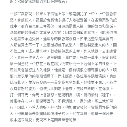
的；佛卻是無煩惱的大自在解脫者」
一般宗教都說：如果人不信從上帝，或是觸犯了上帝，上帝就會發
怒，會處罰人，甚至於會將他永遠打入地獄受苦。在各種宗教的記
載中，很容易見到上帝震怒，降災懲罰世人這一類的故事和訓誡。
基督教的最後裁判尤其令人害怕；因為這個最後審判，可能將你判
入地獄去永遠受苦，連翻身的機會都沒有。如果這些話是真實的，
人類當真太不幸了。上帝最初就不該造人，而被製造出來的人，因
不信上帝，或未受洗禮，就被這慈悲的上帝，判入地獄，去永遠受
苦，真是一件令人不可瞭解的事。我們姑且先退一萬步，假定有這
麼一個全能上帝存在。現在讓我們來研究一下這個上帝的性格。上
帝如果會發怒送人入地獄，他就是一個有嗔恨心和報復心的人。嗔
恨心就表示他的嗔煩惱種子，尚未斷盡。各位現在聽我演講，也許
此時此刻，並沒有發怒——最少我希望如此。但這並不表示，各位
沒有發怒的能力。假使我此刻走下臺來，無緣無故的，在你臉上，
打一個耳光，你馬上會發怒。這說明貪、嗔、癡的潛能（種子），
常常存在心中，根深蒂固的，不容消滅，一遇外緣，馬上就起現
行。因此，不管人也好，神也好，他如果會發怒，會懲罰忤逆他的
人，他就是尚未斷盡嗔煩惱種子的人。他在本質上還是一個凡夫，
根本還未解脫，更說不上是圓滿至善的神！