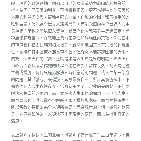
呢？現代的政治領袖，則都以自己的國家或勢力範圍的利益為前
提。為了自己國家的利益，不惜犧牲正義，更不惜犧牲其他國家和
人民的利益與安樂。這種有限的心量，自私的企圖，和不擇手段的
唯利主義，怎能為全世界人類所崇仰，而能永恒的在全世界人心中
長存呢？宗教之所以恒久留存，就因為他的教義多半是超國家，超
種族和超現世的。在教義上具有國家性和種族性的宗教，例如日本
的神道教和猶太民族的猶太教等，雖然也能因其具有宗教的超現世
性，而能在其本國或本族長存不替，但終究不能超越國族的界限，
成為一個世界性的宗教。這就是如是因生如是果的明證。世界上任
何政治主義及政治措施的所以不能在世界上留存長久，就因為這種
主義或措施，每每只是為解決某時代當前的問題，或人生某一部分
的問題。其「發心」既偏狹，其意圖多自私，所以其價值微小，不
夠條件在人心中永恒存在。宗教就不同了，宗教的著眼點，不但要
解決人類當前的問題，而且要解決人生永恒的問題，不但談人生，
而且談人死；其心量不但超越國家，種族和階級，而且超越現世。
所以宗教能長遠的為全人類所需要。因為現世的一切，縱然能夠滿
足，亦不過暫時的，人類決不能因現世的滿足，而以為得到真正的
滿足。
以上說明宗教對人生的意義，也說明了為什麼二千五百年迄今，佛