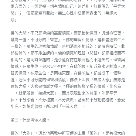
兩方面的：一個是視一切有情如自己，無差別，無厭倦的「平等大
悲」；一個是顯空有雙融，無生心性中法爾流露出的「無緣大
悲」。
佛的大悲，不只是單純的高度情感，而是最極情感，與最極理智，
融為一體，不可分的「智慧」。佛的理智和情感，是和普通眾生不
一樣的。眾生的理智和情感，是相消而不相成的；是時高時低，此
起彼伏的，是不能並起的。佛的情感和理智（悲智）卻是相成而不
相消的，是同時並起的；是永遠保持在最高極而不退失的。理智與
情感，在眾生位，是水火不相容；在佛陀位，卻成為水火相濟。理
智與情感，在眾生位，是兩樣東西；在佛陀位，卻融成了一個整
體。這個不可分開的理智和情感，佛法上叫做「無緣大悲」無緣是
理智之極，大悲是情感之極。至極的理智與至極的情感，化合為
一，就是所謂「無緣大悲」；而其表現出來的慈愛，則是平等一
律，不分怨親，不分種族，不分教派，甚至於不分動物植物，悲愛
所庇，如陽光普照，所以叫「平等大悲」。
第三、什麼叫做大能。
佛的「大能」，與其他宗教中所宣傳的上帝「萬能」，是有很大的