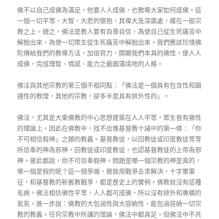
佛不以自己成佛為滿足，他要人人成佛，也教導大家如何成佛。這
一個一切平等、大智、大悲的懷抱，其偉大及深廣處，確在一般宗
教之上。總之，佛法是教人要有自尊自信，為使自己從生死痛苦中
解脫出來，為使一切眾生從生死痛苦中解脫出來。我們應該珍惜佛
陀傳給我們的教導方法，加倍努力，開顯我們本具的佛性，使人人
成佛，完成理智、情感、能力之最圓滿境地的人格。
佛法與其他宗教的第三個不相同點：「佛法是一個具有包含性和圓
通性的教理，其他的宗教，卻多半是具有排外性的」。
佛法，尤其是大乘佛教的中心思想建築在人人平等，眾生皆有佛性
的理論上。因此在佛教中，找不出像基督教十誡中的第一條：「你
不可相信假神」之類的教義。基督教徒，以回教徒或印度教徒等等
所信奉的神為邪神，回教徒或印度教徒，也認基督教徒的上帝為邪
神。彼此都說，你不可信奉假神。問題是哪一個宗教的神是真的，
哪一個是假的呢？這一個爭端，競致用戰爭去求解決，十字軍東
征，和基督教的新舊教戰爭，都是歷史上的實例。佛教就沒有這種
毛病。佛法相信佛性平等，人人都可成佛，所以沒有排外和專橫的
氣氛。進一步說：佛教的大包涵性與大容納性，能包涵容納一切宗
教的教義。任何宗教中所講的理論，佛法中都具足。但佛法中不共