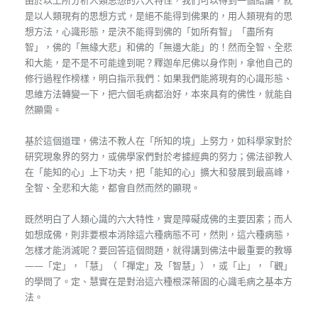
由於以上所分析人類思想的六大特性，我們可以得到一個結論，就
是以人類現有的思想方式，是絕不能得到佛果的，用人類現有的思
想方法，心識形態，是決不能得到佛的「如所有智」「盡所有
智」，佛的「無緣大悲」和佛的「無邊大能」的！然而全智、全悲
和大能，是不是不可能達到呢？釋迦牟尼佛以身作則，拿他自己的
修行過程作榜樣，明白指示我們：如果我們能將現有的心識形態、
思維方法轉變一下，把六個毛病都治好，本來具有的佛性，就能自
然顯需。
基於這個道理，佛法不教人在「所知的境」上努力，如科學家對於
研究現象界的努力，或佛學家們對於考據經典的努力；佛法卻教人
在「能知的心」上下功夫，把「能知的心」擴大和發展到最高峰，
全智、全悲和大能，都會自然而然的顯現。
既然明白了人類心識的六大特性，實是障礙成佛的主要因素；而人
如想成佛，則非要根本消除這六種病態不可，然則，這六種病態，
怎樣才能消滅呢？要回答這個問題，就得講到佛法中最重要的教導
——「定」，「慧」（「禪定」及「智慧」），或「止」，「觀」
的學問了。定、慧實在是對治這六種根深蒂固的心識毛病之基本方
法。