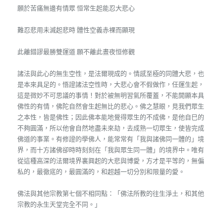
願於苦痛無邊有情眾 恒常生起能忍大悲心
難忍悲用未滅起悲時 體性空義赤裸而顯現
此離錯謬最勝雙運道 願不離此晝夜恒修觀
諸法與此心的無生空性，是法爾現成的。情感至極的同體大悲，也
是本來具足的。悟證諸法空性時，大悲心會不假做作，任運生起，
這是微妙不可思議的事情！對於被無明習氣所覆蓋，不能開顯本具
佛性的有情，佛陀自然會生起無比的悲心。佛之慧眼，見我們眾生
之本性，皆是佛性；因此佛本能地覺得眾生的不成佛，是他自巳的
不夠圓滿，所以他會自然地盡未來劫，去成熟一切眾生，使皆完成
佛道的事業。有修證的學佛人，能常常有「我與諸佛同一體的」境
界，而十方諸佛卻時時刻刻在「我與眾生同一體」的境界中。唯有
從這種高深的法爾境界裏興起的大悲與博愛，方才是平等的，無偏
私的，最徹底的，最圓滿的，和超越一切分別和限量的愛。
佛法與其他宗教第七個不相同點：「佛法所教的往生淨土，和其他
宗教的永生天堂完全不同。」