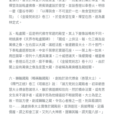
禪堂改設毗盧佛像，將賓頭盧設於齋堂，並設香燈以奉香火。明徐
一夔《靈谷寺碑》：「以禪與食，不可混於一也，故食堂附於庫
院」（《金陵梵剎志》卷三）。於是食堂在東，禪堂在西，遂為叢
林定式。
五、毗盧閣，這是明代佛寺常建的殿堂。其上下層像設略有不同。
明姚廣孝《天界寺毗盧閣碑》：「閣成，上供法、報、化三佛及設
萬佛之像。左右庋以大藏，諸經法匭。後建觀音大士，示十普門。
下奉毗盧遮那如來，中坐千葉摩尼寶蓮花座，一一葉上有一如來，
周匝圍華。旁列十八應真羅漢，二十威德諸天。珠纓寶幢，幡蓋帷
帳，香燈瓜花之供，靡不畢備」（《金陵梵剎志》卷十六）。由於
閣上設有萬佛之像及庋置大藏，亦被稱為萬佛樓及藏經閣。
六、轉輪藏殿（略稱輪藏殿），創始於梁代傅翕（善慧大士）。
《釋門正統》卷三《塔廟志》說：「諸方梵剎立藏殿者，初梁朝善
慧大士傅翕愍諸世人，雖於佛道頗知信向，然於贖命法寶，或有男
女生來不識字者，或識字而為他緣逼迫不暇披閱者。大士為是之
故，特設方便，創成轉輪之藏，令信心者推之一匝，則與看讀同
功。……諸處俱奉大士寶像於藏殿前，首頂道冠，肩披釋服，足躡
儒履，謂之和會三家。又列八大神將，運轉其輪，謂天龍八部。」