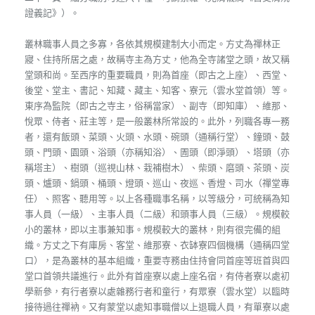
證義記》）。
叢林職事人員之多寡，各依其規模建制大小而定。方丈為禪林正
寢、住持所居之處，故稱寺主為方丈，他為全寺諸堂之頭，故又稱
堂頭和尚。至西序的重要職員，則為首座（即古之上座）、西堂、
後堂、堂主、書記、知藏、藏主、知客、寮元（雲水堂首領）等。
東序為監院（即古之寺主，俗稱當家）、副寺（即知庫）、維那、
悅眾、侍者、莊主等，是一般叢林所常設的。此外，列職各專一務
者，還有飯頭、菜頭、火頭、水頭、碗頭（通稱行堂）、鐘頭、鼓
頭、門頭、園頭、浴頭（亦稱知浴）、圊頭（即淨頭）、塔頭（亦
稱塔主）、樹頭（巡視山林、栽補樹木）、柴頭、磨頭、茶頭、炭
頭、爐頭、鍋頭、桶頭、燈頭、巡山、夜巡、香燈、司水（禪堂專
任）、照客、聽用等。以上各種職事名稱，以等級分，可統稱為知
事人員（一級）、主事人員（二級）和頭事人員（三級）。規模較
小的叢林，即以主事兼知事。規模較大的叢林，則有很完備的組
織。方丈之下有庫房、客堂、維那寮、衣缽寮四個機構（通稱四堂
口），是為叢林的基本組織，重要寺務由住持會同首座等班首與四
堂口首領共議進行。此外有首座寮以處上座名宿，有侍者寮以處初
學新參，有行者寮以處雜務行者和童行，有眾寮（雲水堂）以臨時
接待過往禪衲。又有蒙堂以處知事職僧以上退職人員，有單寮以處