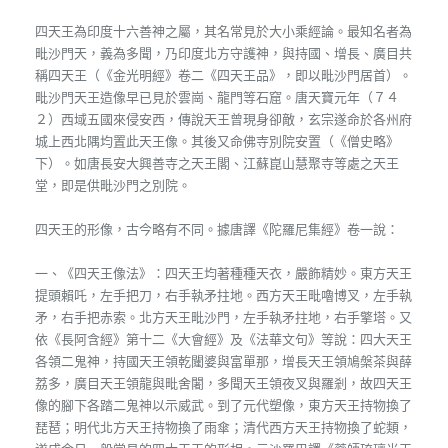
四天王為印度十六善神之屬，其名常見於大小乘經論。最知名者為
毗沙門天，義為多聞，乃印度北方守護神，與持國、增長、廣目共
稱四天王（《金光明經》卷二《四天王品》，即以毗沙門居首）。
毗沙門天王造像早已見於雲崗、龍門等石窟。唐天寶元年（７４
２）西域五國來侵安西，傳說天王曾現身卻敵，玄宗遂命於各州府
城上西北隅均置此天王像。其後又命佛寺別院安置（《僧史略》
下）。如唐長安大興善寺之天王閣、江蘇崑山慧聚寺等處之天王
堂，即是供毗沙門之別院。
四天王的形像，古今略有不同。據唐譯《陀羅尼集經》卷一說：
一、《四天王像法》：四天王均著種種天衣，嚴飾精妙。東方天王
提頭賴吒，左手把刀，右手執矛拄地。西方天王毗嚕博叉，左手執
矛，右手把赤索。北方天王毗沙門，左手執矛拄地，右手擎塔。又
依《長阿含經》第十二《大會經》及《法華文句》等說：四大天王
各領二鬼神，持國天王領乾闥婆與富單那，增長天王領鳩槃茶與薛
荔多，廣目天王領龍與毗舍闍，多聞天王領夜叉與羅剎，故四天王
像的腳下各踏二鬼神以示威武。到了元代塑像，東方天王持物換了
琵琶；明代北方天王持物換了雨傘；清代西方天王持物換了蛇類，