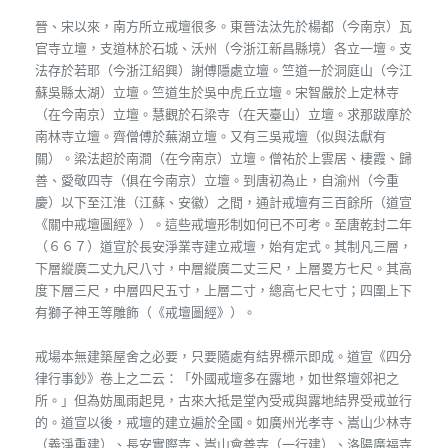
晉、宋以來，南方所立戒壇很多。東晉法汰先於楊都（今南京）瓦
官寺立壇，支道林於石城、沃州（今浙江新昌縣境）各立一壇。支
法存於若耶（今浙江紹興）謝傅隱處立壇。竺道一於洞庭山（今江
蘇吳縣太湖）立壇。竺道生於吳中虎丘立壇。宋智嚴於上定林寺
（在今南京）立壇。慧觀於石梁寺（在天臺山）立壇。求那跋摩於
南林寺立壇。齊僧傅於蕪湖立壇。又有三吳戒壇（似與法獻有
關）。梁法超於南澗（在今南京）立壇。僧祐於上雲居、棲霞、歸
善、愛敬四寺（俱在今南京）立壇。到唐初為止，自渝州（今重
慶）以下至江淮（江蘇、安徽）之間，通計戒壇有三百餘所（道宣
《關中戒壇圖經》）。這些戒壇形制如何已不可考。至唐乾封二年
（６６７）道宣於長安淨業寺建立戒壇，始有定式。其制凡三層，
下層縱廣二丈九尺八寸，中層縱廣二丈三尺，上層畟方七尺。其高
度下層三尺，中層四尺五寸，上層二寸，總高七尺七寸；四圍上下
有獅子神王等雕飾（《戒壇圖經》）。
戒場本無建築屋舍之必要，只要隨處有結界標示即成。道宣《四分
律行事鈔》卷上之二云：「外國戒壇多在露地，如世祭壇郊祀之
所。」但為妨風雨起見，古來大抵是堂內受戒與露地結界受戒並行
的。道宣以後，戒壇的建立遍於全國。如廣州光孝寺、嵩山少林寺
（義淨重建）、長安實際寺、嵩山會善寺（一行建）、洛陽廣福寺