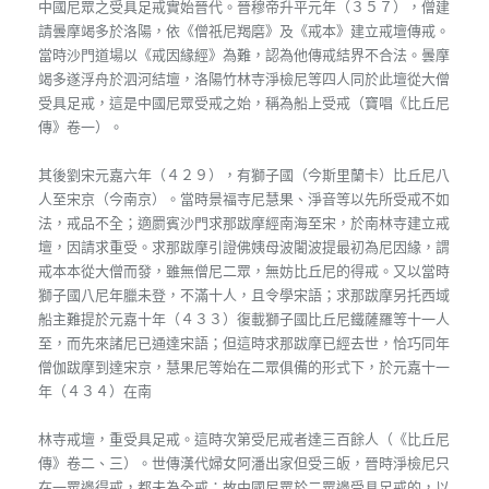
中國尼眾之受具足戒實始晉代。晉穆帝升平元年（３５７），僧建
請曇摩竭多於洛陽，依《僧祇尼羯磨》及《戒本》建立戒壇傳戒。
當時沙門道場以《戒因緣經》為難，認為他傳戒結界不合法。曇摩
竭多遂浮舟於泗河結壇，洛陽竹林寺淨檢尼等四人同於此壇從大僧
受具足戒，這是中國尼眾受戒之始，稱為船上受戒（寶唱《比丘尼
傳》卷一）。
其後劉宋元嘉六年（４２９），有獅子國（今斯里蘭卡）比丘尼八
人至宋京（今南京）。當時景福寺尼慧果、淨音等以先所受戒不如
法，戒品不全；適罽賓沙門求那跋摩經南海至宋，於南林寺建立戒
壇，因請求重受。求那跋摩引證佛姨母波闍波提最初為尼因緣，謂
戒本本從大僧而發，雖無僧尼二眾，無妨比丘尼的得戒。又以當時
獅子國八尼年臘未登，不滿十人，且令學宋語；求那跋摩另托西域
船主難提於元嘉十年（４３３）復載獅子國比丘尼鐵薩羅等十一人
至，而先來諸尼已通達宋語；但這時求那跋摩已經去世，恰巧同年
僧伽跋摩到達宋京，慧果尼等始在二眾俱備的形式下，於元嘉十一
年（４３４）在南
林寺戒壇，重受具足戒。這時次第受尼戒者達三百餘人（《比丘尼
傳》卷二、三）。世傳漢代婦女阿潘出家但受三皈，晉時淨檢尼只
在一眾邊得戒，都未為全戒；故中國尼眾於二眾邊受具足戒的，以