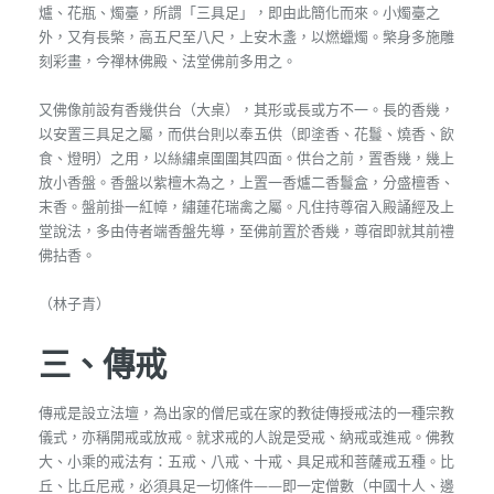
爐、花瓶、燭臺，所謂「三具足」，即由此簡化而來。小燭臺之
外，又有長檠，高五尺至八尺，上安木盞，以燃蠟燭。檠身多施雕
刻彩畫，今禪林佛殿、法堂佛前多用之。
又佛像前設有香幾供台（大桌），其形或長或方不一。長的香幾，
以安置三具足之屬，而供台則以奉五供（即塗香、花鬘、燒香、飲
食、燈明）之用，以絲繡桌圍圍其四面。供台之前，置香幾，幾上
放小香盤。香盤以紫檀木為之，上置一香爐二香鬘盒，分盛檀香、
末香。盤前掛一紅幛，繡蓮花瑞禽之屬。凡住持尊宿入殿誦經及上
堂說法，多由侍者端香盤先導，至佛前置於香幾，尊宿即就其前禮
佛拈香。
（林子青）
三、傳戒
傳戒是設立法壇，為出家的僧尼或在家的教徒傳授戒法的一種宗教
儀式，亦稱開戒或放戒。就求戒的人說是受戒、納戒或進戒。佛教
大、小乘的戒法有：五戒、八戒、十戒、具足戒和菩薩戒五種。比
丘、比丘尼戒，必須具足一切條件——即一定僧數（中國十人、邊