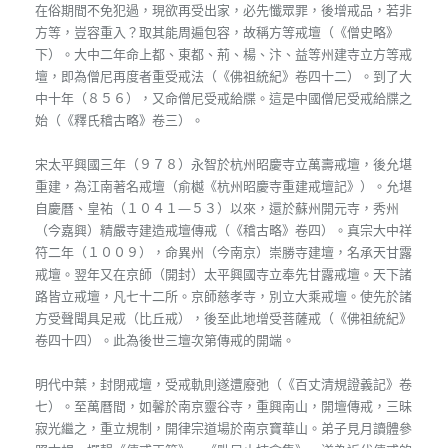
在俗期間不免犯過，現欲再受出家，必先懺眾罪，後增戒品，若非
方等，豈容重入？取其能周遍包容，故稱方等戒壇（《僧史略》
下）。大中二年命上都、東都、荊、楊、汴、益等州建寺立方等戒
壇，即為僧尼再度者重受戒法（《佛祖統紀》卷四十二）。到了大
中十年（８５６），又命僧尼受戒給牒。這是中國僧尼受戒給牒之
始（《釋氏稽古略》卷三）。
宋太平興國三年（９７８）永智於杭州昭慶寺立萬壽戒壇，後允堪
重建，為江南著名戒壇（俞樾《杭州昭慶寺重建戒壇記》）。允堪
自慶曆、皇祐（１０４１—５３）以來，還於蘇州開元寺，秀州
（今嘉興）精嚴寺建造戒壇傳戒（《稽古略》卷四）。真宗大中祥
符二年（１００９），命異州（今南京）崇勝寺建壇，名承天甘露
戒壇。翌年又在京師（開封）太平興國寺立奉先甘露戒壇。天下諸
路皆立戒壇，凡七十二所。京師慈孝寺，別立大乘戒壇。使先於諸
方受聲聞具足戒（比丘戒），後至此地增受菩薩戒（《佛祖統紀》
卷四十四）。此為後世三壇次第傳戒的開端。
明代中葉，封閉戒壇，受戒軌則遂遭廢弛（《百丈清規證義記》卷
七）。至萬曆間，如馨於南京靈谷寺，重興南山，開壇傳戒，三昧
寂光繼之，重立規制，開律宗道場於南京寶華山。弟子見月讀體參