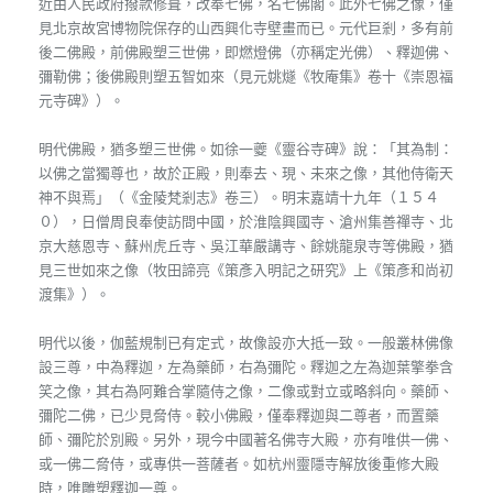
近由人民政府撥款修葺，改奉七佛，名七佛閣。此外七佛之像，僅
見北京故宮博物院保存的山西興化寺壁畫而已。元代巨剎，多有前
後二佛殿，前佛殿塑三世佛，即燃燈佛（亦稱定光佛）、釋迦佛、
彌勒佛；後佛殿則塑五智如來（見元姚燧《牧庵集》卷十《崇恩福
元寺碑》）。
明代佛殿，猶多塑三世佛。如徐一夔《靈谷寺碑》說：「其為制：
以佛之當獨尊也，故於正殿，則奉去、現、未來之像，其他侍衛天
神不與焉」（《金陵梵剎志》卷三）。明末嘉靖十九年（１５４
０），日僧周良奉使訪問中國，於淮陰興國寺、滄州集善禪寺、北
京大慈恩寺、蘇州虎丘寺、吳江華嚴講寺、餘姚龍泉寺等佛殿，猶
見三世如來之像（牧田諦亮《策彥入明記之研究》上《策彥和尚初
渡集》）。
明代以後，伽藍規制已有定式，故像設亦大抵一致。一般叢林佛像
設三尊，中為釋迦，左為藥師，右為彌陀。釋迦之左為迦葉擎拳含
笑之像，其右為阿難合掌隨侍之像，二像或對立或略斜向。藥師、
彌陀二佛，已少見脅侍。較小佛殿，僅奉釋迦與二尊者，而置藥
師、彌陀於別殿。另外，現今中國著名佛寺大殿，亦有唯供一佛、
或一佛二脅侍，或專供一菩薩者。如杭州靈隱寺解放後重修大殿
時，唯雕塑釋迦一尊。