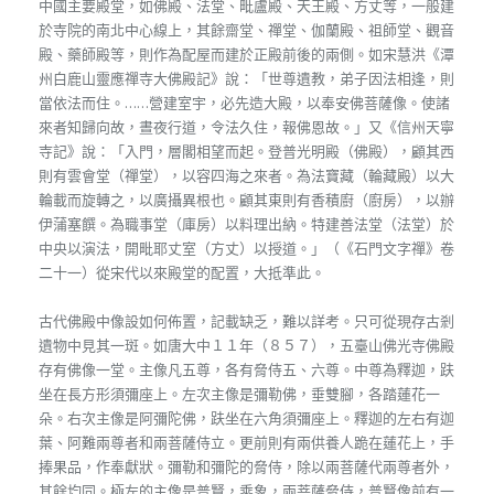
中國主要殿堂，如佛殿、法堂、毗盧殿、天王殿、方丈等，一般建
於寺院的南北中心線上，其餘齋堂、禪堂、伽蘭殿、祖師堂、觀音
殿、藥師殿等，則作為配屋而建於正殿前後的兩側。如宋慧洪《潭
州白鹿山靈應禪寺大佛殿記》說：「世尊遺教，弟子因法相逢，則
當依法而住。……營建室宇，必先造大殿，以奉安佛菩薩像。使諸
來者知歸向故，晝夜行道，令法久住，報佛恩故。」又《信州天寧
寺記》說：「入門，層閣相望而起。登普光明殿（佛殿），顧其西
則有雲會堂（禪堂），以容四海之來者。為法寶藏（輪藏殿）以大
輪載而旋轉之，以廣攝異根也。顧其東則有香積廚（廚房），以辦
伊蒲塞饌。為職事堂（庫房）以料理出納。特建善法堂（法堂）於
中央以演法，開毗耶丈室（方丈）以授道。」（《石門文字禪》卷
二十一）從宋代以來殿堂的配置，大抵準此。
古代佛殿中像設如何佈置，記載缺乏，難以詳考。只可從現存古剎
遺物中見其一斑。如唐大中１１年（８５７），五臺山佛光寺佛殿
存有佛像一堂。主像凡五尊，各有脅侍五、六尊。中尊為釋迦，趺
坐在長方形須彌座上。左次主像是彌勒佛，垂雙腳，各踏蓮花一
朵。右次主像是阿彌陀佛，趺坐在六角須彌座上。釋迦的左右有迦
葉、阿難兩尊者和兩菩薩侍立。更前則有兩供養人跪在蓮花上，手
捧果品，作奉獻狀。彌勒和彌陀的脅侍，除以兩菩薩代兩尊者外，
其餘均同。極左的主像是普賢，乘象，兩菩薩脅侍，普賢像前有一