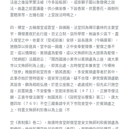
法座之後設罘罳法被（今多設板屏），或掛獅子圖以象徵佛之說
法。曲盝之前置講臺，供小佛坐像，下設香案，供置香花。兩側列
置聽席等。左鐘右鼓，上堂說法時鳴之。
四、禪堂，古稱僧堂或雲堂，與佛殿、法堂同為禪宗叢林的主要堂
宇，禪僧晝夜於此行道。百丈立制，裒所學眾，無論多少高下，盡
入僧堂之中，依夏次（受戒前後）安排。設長連床（今稱廣單），
施椸架以掛道具。堂中設一圓龕，正中安奉聖僧像。聖僧之像不
定，或以憍陳如、賓頭盧為聖僧，或以文殊師利及大迦葉為聖僧。
《梵網經》法藏疏云：「聞西國諸小乘寺以賓頭盧為上座，諸大乘
寺以文殊師利為上座」，即其出處。古時僧堂本兼食堂（今禪林
「放參」晚飯即就堂而食，猶其遺風），多安賓頭盧尊者於其中，
此事亦始於晉時道安。道安常注經論，疑不合理，夢梵僧賓頭盧勸
其設食，願為相助弘通。於是立座飯之，處處成則。但先此只施空
座，前置碗盞，不安聖像。至劉宋泰始末（４７１），正勝寺僧法
願、正喜寺僧法鏡等，始圖其形（《寂照堂谷響集》第三）。唐大
曆四年（７６９）不空三藏奏請令天下寺院食堂中，於賓頭盧之
上，特置文殊師利形像以為上座（不
空《表制集》卷二）。故唐時食堂即僧堂是安文殊師利和賓頭盧為
聖僧的。後世於禪堂外另設齋堂（食堂），而聖僧仍留於禪堂，或