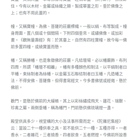
住。今有以木材、金屬或絲織之類，製成華蓋之形，垂於佛像之
上；也有不用此蓋的。
幢，又稱寶幢，為佛、菩薩的莊嚴標幟。一般以絹、布等製成。幢
身周圍，置八個或十個間隔，下附四個垂帛，或繡佛像，或加彩
畫。《觀無量壽經》有：於其臺上，自然有四柱寶幢，故今每一佛
前多置四幢，或繞寶蓋而懸。
幡，又稱勝幡，也是象徵佛的莊嚴。凡結壇場，必以幡嚴飾，布列
四周，所謂「幡壇不相離」。幡有多種顏色和制法，以平絹制者曰
平幡，束絲制者為絲幡，以金屬玉石聯結制者曰玉幡。凡造幡之
法，不得安佛、菩薩像，但得書寫經文。今多書佛號或經偈，懸於
佛前。
歡門，是懸於佛前的大縵帳，其上以彩絲繡成飛天、蓮花、瑞獸、
珍禽之屬。兩側垂幡，稱為幡門。門前懸供佛琉璃燈一盞。
殿堂供具多少，視堂構的大小及法事所需而定。《陀羅尼集經》
云：當設二十一種供奉之具，若不能供二十一種，五種亦得。一者
香水，二者雜花，三者燒香，四者飲食，五者燃燈。今佛前所設香