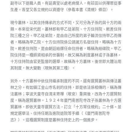
副寺以下退職人員，有延壽堂以處老病僧人，有莊田以供禪眾從事
生產。各堂又各立規約以資遵守（參看本書《清規》條目）。
現今叢林，以其住持傳承的方式不同，又可分為子孫的與十方的兩
類。本來從宋代起，叢林即有甲乙徒弟院、十方住持院、敕差住持
院三種之分。甲乙徒弟院，是由自己所度的弟子輪流住持甲乙而傳
者，略稱為甲乙院。十方住持院係公請諸方名宿住持，略稱為十方
院。敕差住持院，是由朝廷給牒任命住持者，略稱為給碟院。甲乙
院住持是一種師資相承的世襲制，故又稱為剃度叢林或子孫叢林。
十方住持院由官吏監督的選舉，故稱為十方叢林。後世即大體沿用
其制度，無大變動（現無其第三種）。
另外，十方叢林中依住持繼承制度的不同，還有選賢叢林與傳法叢
林之分。有如鎮江金山寺名剎的住持，即是依法係相傳的，稱為傳
法叢林；寧波天童寺自清末寄禪（敬安）重興後，改為十方選賢制
度，稱為選賢叢林。１９２４年廈門南普陀寺改子孫叢林為十方選
賢叢林，即依天童寺選賢方法，訂立「十方常住規約」二十條。並
規定選舉法、住持任期及進院退院等手續（《廈門南普陀寺
志》）。這種選賢制度是叢林住持史上的一個進步。