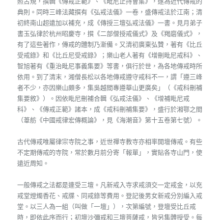
照古規，撰輯《傳戒正範》、《毗尼止持會集》，遂為近代傳戒的
典則。同時三峰法藏撰有《弘戒法儀》一卷，盛傳戒法於江南；清
初終南山超遠加以補充，成《傳授三壇弘戒法儀》一書。見月弟子
書玉弘律於杭州昭慶寺，撰《二部僧授戒儀式》及《羯磨儀式》，
有了這些著作，傳戒的體制乃漸備。又清初廣東弘贊，著有《比丘
受戒錄》和《比丘尼受戒錄》；樂山老人著有《增刪毗尼戒科》、
智旭著有《重治毗尼事義集要》等書，俱行於世，為各地傳戒時所
依用。到了清末，湘僧長松以各地傳戒遵守戒科不一，謂「遵三峰
者不少，亦因樂山頗多，集吳越間專遵華山更廣矣」（《戒科刪補
集要敘》）。因依毗尼刪補合輯《弘戒法儀》、《增補毗尼戒
科》、《傳戒正範》諸本，成《戒科刪補集要》，盛行於湘鄂之間
（葦舫《中國戒律宏傳概論》，見《海潮音》第十五卷第七號）。
古代傳戒唯屬律宗寺院之事，近世禪寺教寺亦相率開壇傳戒。有些
不定期傳戒的寺院，常於數月前分寄「報單」，實貼各寺山門，使
遠近周知。
一般傳戒之法都是連受三壇。凡新戒入寺求戒須交一定戒金，以充
戒堂燈燭香花、戒牒、同戒錄等費用。登記後男女新戒分別編入戒
堂。以三人為一組（叫做「一壇」），次第編號，登壇受比丘戒
時，即依此序而行；初壇沙彌戒和三壇菩薩戒，皆另集體授受。每