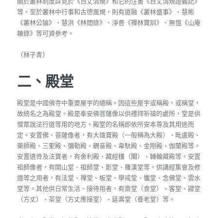
關於叢林制度詳見於《百丈清規》和它的注書《百丈清規證義記》
等。至於叢林中行事和古德風規，則有道融《叢林盛事》、慧彬
《叢林公論》、慧洪《林間錄》、淨善《禪林寶訓》、無慍《山庵
雜錄》等可資參考。
（林子青）
二、殿堂
殿堂是中國佛寺中重要屋宇的總稱。因這些屋宇或稱殿，或稱堂，
故統名之為殿堂。殿是奉安佛菩薩像以供禮拜祈禱的處所，堂是供
僧眾說法行道等用的地方。殿堂的名稱即依所安本尊及其用途而
定。安置佛、菩薩像者，有大雄寶殿（一般稱為大殿）、毗盧殿、
藥師殿、三聖殿、彌勒殿、觀音殿、韋馱殿、金剛殿、伽蘭殿等。
安置遺骨及法寶者，有舍利殿、藏經樓（閣）、轉輪藏殿等。安置
祖師像者，有開山堂、祖師堂、影堂、羅漢堂等。供講經集會及修
道等之用者，有法堂、禪堂、板堂、學戒堂、懺堂、念佛堂、雲水
堂等。其他供日常生活、接待用者，有齋堂（食堂）、客堂、寢堂
（方丈）、茶堂（方丈應接室）、延壽堂（養老堂）等。