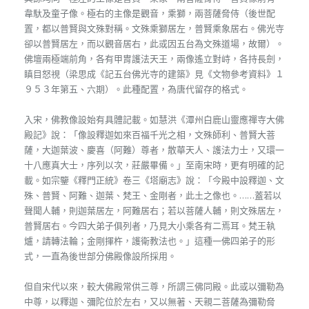
韋馱及童子像。極右的主像是觀音，乘獅，兩菩薩脅侍（後世配
置，都以普賢與文殊對稱。文殊乘獅居左，普賢乘象居右。佛光寺
卻以普賢居左，而以觀音居右，此或因五台為文殊道場，故爾）。
佛壇兩極端前角，各有甲胄護法天王，兩像遙立對峙，各持長劍，
瞋目怒視（梁思成《記五台佛光寺的建築》見《文物參考資料》１
９５３年第五、六期）。此種配置，為唐代留存的格式。
入宋，佛教像設始有具體記載。如慧洪《潭州白鹿山靈應禪寺大佛
殿記》說：「像設釋迦如來百福千光之相，文殊師利、普賢大菩
薩，大迦葉波、慶喜（阿難）尊者，散華天人、護法力士，又環一
十八應真大士，序列以次，莊嚴畢備。」至南宋時，更有明確的記
載。如宗鑒《釋門正統》卷三《塔廟志》說：「今殿中設釋迦、文
殊、普賢、阿難、迦葉、梵王、金剛者，此土之像也。……蓋若以
聲聞人輔，則迦葉居左，阿難居右；若以菩薩人輔，則文殊居左，
普賢居右。今四大弟子俱列者，乃見大小乘各有二焉耳。梵王執
爐，請轉法輪；金剛揮杵，護衛教法也。」這種一佛四弟子的形
式，一直為後世部分佛殿像設所採用。
但自宋代以來，較大佛殿常供三尊，所謂三佛同殿。此或以彌勒為
中尊，以釋迦、彌陀位於左右，又以無著、天親二菩薩為彌勒脅