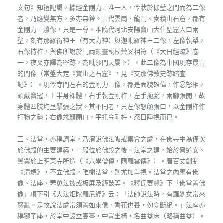
文句》知禮記謂，據經金剛力士唯一人，今狀於伽藍之門而為二像
者，乃應變無方，多亦無咎。古代雲崗、龍門、麥積山石窟，都有
金剛力士雕像，只是一尊。唯隋代河北安陽寶山大住聖窟入口兩
壁，刻有那羅衍神王（有大力神）與迦毗羅神王二像，左像執槊，
右像持杵，與佛所說於門兩頰畫執杖藥叉相符（《大日經疏》卷
一，夜叉亦譯為密跡，為毗沙門天屬下）。此二像為中國現存最古
的門像（常盤大定《寶山之石窟》，見《支那佛教史跡踏查
記》）。現今寺門左右的金剛力士像，都是面貌雄偉，作忿怒相，
頭戴寶冠，上半身裸體，右手執金剛杵，左手扼腕，兩腳張開，故
身體四肢均呈緊張之狀。其不同者，只左像怒顏張口，以金剛杵作
打物之勢；右像忿顏閉口，平托金剛杵，怒目睜視而已。
三、法堂，亦稱講堂，乃演說佛法皈戒集會之處，在佛寺中為僅次
於佛殿的主要建築，一般位於佛殿之後。法堂之建，始於晉道安、
曇翼於上明東寺所造（《六學僧傳‧隋羅雲傳》）。唐百丈創制
《清規》，不立佛殿，唯樹法堂，則尤加重視。法堂之內應有佛
像、法座、罘罳法被或板屏及鐘鼓等。《釋氏要覽》下「佛堂置佛
像」項下引《大法炬陀羅尼經》云：「法師說法時，有羅剎女常來
惑亂。是故說法處常須置如來像，香花供養，勿令斷絕。」法座亦
稱獅子座，於堂中設立高臺，中置坐椅，名曲盝床（略稱曲盝）。