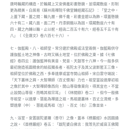
唐時輪藏的構造，於輪藏上又安佛龕彩畫懸鏡，並環藏敷座，形制
更為精美。白居易《蘇州南禪院千佛堂轉經藏石記》：「堂之中，
上蓋下藏。蓋之間：輪九層，佛千龕，彩畫金碧以為飾。環蓋懸鏡
六十有二。藏八面，面二門，丹漆銅鍇以為固。環藏敷座六十有
四。藏之內轉以輪，止以柅。經函二百五十有六，經卷五千五十有
八」（《全唐文》卷六百七十六）。
七、伽藍殿，八、祖師堂。常分建於佛殿或法堂兩側。伽藍殿供守
護伽藍土地之神像，古時又稱土地堂，位於佛殿之東。據《七佛
經》卷四云：護伽藍神有美音、梵音、天鼓等十八神。今一般多供
最初施造祇園精舍的給孤獨長者、祇陀太子及其父波斯匿王三像。
祖師堂位於佛殿之西，多奉達摩或當寺開山祖師。宋白雲守端說：
「天下叢林之興，大智禪師（百丈懷海）力也。祖堂當設達摩初祖
之像於其中，大智禪師像西向，開山尊宿像東向，得其宜也。不當
止設開山尊宿，而略其祖宗耳」（《林間錄》卷二）。但今一般佛
寺祖堂，以達摩、慧能為禪道之祖，馬祖建叢林，百丈立清規，多
塑達摩（中）、慧能或馬祖（左）、百丈（右）三像並坐。
九、浴室，安置跋陀婆羅（善守）之像，蓋本《楞嚴經》水因圓通
之說。《首楞嚴經》卷五：「跋陀婆白佛言：我等先於威音王佛聞