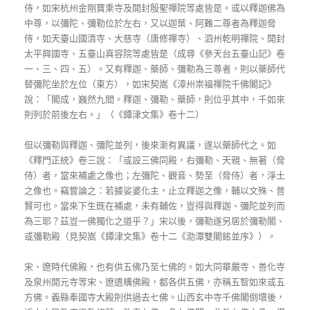
侍，如宋杭州金剛寶乘寺及開封殷聖禪院等處皆是。或以釋迦佛為
中尊，以彌陀、彌勒位於左右，又以迦葉、阿難二尊者為釋迦脅
侍，如天臺山國清寺、大慈寺（唐修禪寺）、泗州乾明禪院、開封
太平興國寺、五臺山真容院等處皆是（成尋《參天台五臺山記》卷
一、三、四、五）。又有釋迦、藥師、彌勒為三尊者，則以藥師代
替彌陀坐於左位（東方），如宋契嵩《漳州崇福禪院千佛閣記》
說：「閣成，巍然九間。釋迦、彌勒、藥師，則位乎其中，千如來
則列於前後左右。」（《鐔津文集》卷十二）
但以彌勒與釋迦、彌陀並列，後來漸有異議，遂以藥師代之。如
《釋門正統》卷三說：「或設三佛同殿，右彌勒、天親、無著（脅
侍）者，當來補處之像也；左彌陀、觀音、勢至（脅侍）者，淨土
之像也。竊嘗論之：若據娑婆化主，止立釋迦之像，輔以文殊、普
賢可也。當來下生既在補處，未有輔佐，豈得與釋迦、彌陀並列而
為三耶？茲豈一佛獨化之道乎？」宋以後，彌勒遂另居於彌勒閣、
或彌勒殿（見契嵩《鐔津文集》卷十二《泐潭雙閣銘並序》）。
宋、遼時代佛殿，也有供五佛乃至七佛的。如大同華嚴寺、善化寺
及泉州開元寺等宋、遼遺構佛殿，都各供五佛，亦稱五智如來或五
方佛。義縣奉國寺大殿則供過去七佛。山西玄中寺千佛閣倒壞後，