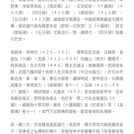
慧果、淨音等為始（《僧史略》上）。五世紀初，《十誦律》（４
０４譯）、《四分律》（４１０譯）、《僧祇律》（４１６譯）、
《五分律》（４２３譯）諸律部次第譯出，中國戒律典籍遂大體完
備。最初盛行者為薩婆多部（即說一切有部）之《十誦律》，其次
《僧祇律》、《五分律》次第流行，隋、唐時代，《四分律》始廣
行於世。
南朝宋、齊時代（４２０—５０１），律學巨匠志道、法穎等，皆
盛弘《十誦》。志道（４１２—４８４）住鍾山（南京）靈曜寺，
特長律品。北方先時（４４６）魏太武滅法，後雖復興，而戒授多
闕。志道乃攜同契十有餘人至河南虎牢（今汜水縣北），於引水寺
集合洛、秦、雍、淮、豫五州僧眾，講律明戒，更申受法。北魏僧
戒獲全，實得其力（《高僧傳》卷十一）。法穎（４１６—４８
２）敦煌人，精研律部，元嘉末（４５３）至宋都居新亭寺，受命
為都邑僧正；齊時復為僧主。他於宋、齊二代在金陵盛弘《十
誦》，被推為七眾宗師。著有《十誦羯磨》並《尼戒本》等（《高
僧傳》卷十一）。其門下出智稱和僧祐，都是後來知名律師。
梁、陳二代，受菩薩戒風氣盛行。梁武帝、陳文帝等均稱菩薩戒弟
子。菩薩戒之弘傳始於羅什。敦煌寫本中有題羅什撰《受菩薩戒儀