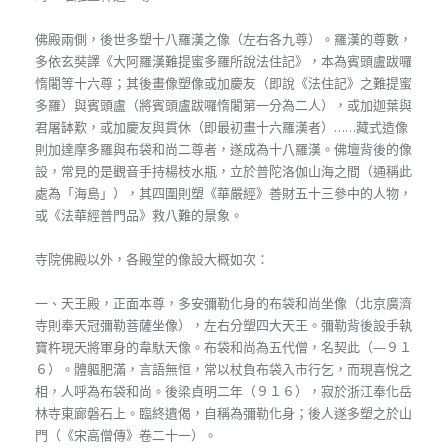
佛殿兩側，後世多塑十八羅漢之像（左右各九尊）。羅漢的尊數，
多依玄奘譯《大阿羅漢難提蜜多羅所說法住記》，本為賓頭盧跋囉
惰闍等十六尊；其後畫像塑像或加慶友（即說《法住記》之難提蜜
多羅）與賓頭盧（將賓頭盧跋囉惰闍第一分為二人），或加迦葉與
君屠缽歎，或加慶友與貫休（即最初畫十六羅漢者）……藏式造像
則加達摩多羅與布袋和尚二尊者，遂成為十八羅漢。佛壇背後的像
設，常見的是觀音手持楊枝水瓶，立於普陀洛伽山海之間（通稱此
處為「海島」），其四圍則塑《華嚴經》善財五十三參中的人物，
或《法華經普門品》救八難的景象。
寺院佛殿以外，各殿堂的像設大概如次：
一、天王殿，正面本尊，多安彌勒化身的布袋和尚坐像（北京廣濟
寺則奉天冠彌勒菩薩坐像），左右分塑四大天王。彌勒背後設手執
寶杵現天將軍身的韋馱天像。布袋和尚為五代僧，名契此（—９１
６）。體軀肥滿，言語無恒，常以杖負布袋入市行乞，而現喜悅之
相，人呼為布袋和尚。後梁貞明二年（９１６），寂於浙江奉化岳
林寺東廊磐石上。臨終遺偈，自稱為彌勒化身；後人遂多塑之於山
門（《宋高僧傳》卷二十一）。