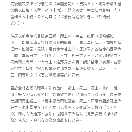
先後臘次安排。行普請法（集體勞動），無論上下，均令參加生產
勞動以自給。又置十務（十職），謂之寮舍；每舍任用首領一人，
管理多人事務，令各司其局（《景德傳燈錄》卷六《禪門規
式》）。
在這以前寺院的首腦為三綱：即上座、寺主、維那（或稱都維
那），都是領導大眾維持綱紀的職僧。上座以年德俱高，都是朝廷
任命。如姚秦、元魏，常有命令補上座。唐道宣亦曾被命為西明寺
上座，其位居寺主、維那之上。寺主知一寺之事。如後周陟岵寺、
隋大興善寺等，皆有寺主。維那意為次第，謂知僧事之次第，或稱
為悅眾；但後世常以悅眾為維那之副，其職有數人，以大、二、
三、四等別之（《百丈清規證義記》卷六）。
至於叢林古規的職事，則有首座、殿主、藏主、莊主、典座、維
那、監院、侍者等名目。如黃檗希運在池州南泉寺為首座、遵布衲
為湖南藥山殿主、雪竇重顯為南嶽福嚴寺藏主、南泉普願於莊上為
莊主、溈山靈祐在江西百丈山為典座、克賓於河北魏府（今大名
縣）興化寺為維那、玄則在法眼會下為監院（見元道泰《禪林類
聚》第九）、興化存獎為臨濟義玄侍者等。