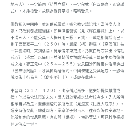
地五人）、一定範圍（結界立標）、一定程式（白四羯磨，即會議
式），才能授受，故稱為受具足戒，略稱受具。
佛教初入中國時，並無傳戒儀式。據佛教史籍記載，當時度人出
家，只為剃發披服縵條，即無條相袈裟（見《釋氏要覽》上），以
不滿五人，不能受具。大概只用三皈、五戒、十戒迭相傳授而已。
到了曹魏嘉平二年（２５０）時，曇摩（柯）迦羅（《高僧傳》卷
一譯雲法時）來到洛陽，見眾僧未秉戒法，乃就白馬寺譯出《僧祇
戒心》（戒本）以備用。並請梵僧立羯磨法受戒。這是中國依律傳
戒之始。魏正元中（２５４—２５５）安息國沙門曇帝在洛陽譯出
《曇無德羯磨》，才具備羯磨儀式。中國僧徒之受具足戒，一般傳
說以朱士行為首（《僧史略》上），或即在此時。
東晉時（３１７—４２０），出家僧尼漸多，道安始提倡嚴肅戒
律。他以為佛法東流未久，譯人對於受戒之法考校者少，先人所傳
相承自以為是，至佛圖澄乃多所改正（見道安《比丘大戒序》）。
道安時值喪亂，轉徙四方，常率弟子數百人，往來襄陽長安等地。
他所制定的僧尼軌範，有布薩（說戒）、悔過等法，可見其重視戒
律弘傳之一斑。