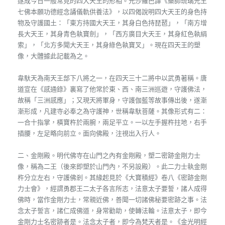
遂成今日一般常見的四大天王的形相。元沙羅巴譯《藥師琉璃光王
七佛本願功德經念誦儀軌供養法》，以四偈說明四大天王的身色持
物及守護國土：「東方持國大天王，其身白色持琵琶」，「南方增
長大天王，其身青色執寶劍」，「西方廣目大天王，其身紅色執絹
索」，「北方多聞大天王，其身綠色執寶叉」。現在四天王的塑
像，大體據此記載為之。
韋馱天為南天王部下八將之一，在四天三十二將中以武勇著稱。唐
道宣在《感通錄》裏寫了他常於東、西、南三洲巡遊，守護佛法，
故稱「三洲感應」；又現天將軍身，守護伽藍等故事傳出後，遂漸
漸形成，凡建寺必奉之為守護神，世稱韋馱菩薩。其像形式有二：
一合十指掌，橫寶杵於兩腕，兩足平立。一以左手握杵拄地，右手
插腰，左足略向前立。面向佛殿，注視出入行人。
二、金剛殿。明代佛寺在山門之內有金剛殿，塑二密跡金剛力士
像，稱為二王（後來即塑於山門內，不另設殿）。此二力士執金剛
杵分立左右，守護佛剎。其緣起見於《大寶積經》卷八《密跡金剛
力士會》，經謂勇郡王二太子各言所志，法意太子要誓，諸人成得
佛時，當作金剛力士，常親近佛，善聞一切諸佛秘要密跡之事。法
念太子誓言，諸仁成佛道，身常勸助，使轉法輪。法意太子，即今
金剛力士名密跡者是。法念太子者，即今為梵天者是。《金光明經