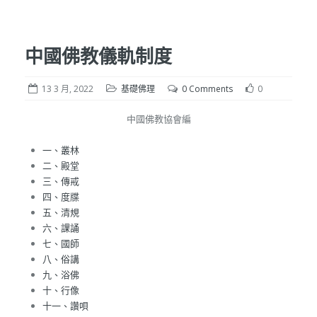
中國佛教儀軌制度
13 3 月, 2022
基礎佛理
0 Comments
0
中國佛教協會編
一、叢林
二、殿堂
三、傳戒
四、度牒
五、清規
六、課誦
七、國師
八、俗講
九、浴佛
十、行像
十一、讚唄