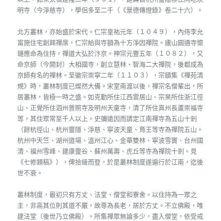
明寺（今淨慈寺），學侶多至二千（《景德傳燈錄》卷二十六）。
北方叢林，亦始盛於宋代。仁宗皇祐元年（１０４９），內侍李允
甯施住宅創興禪席，仁宗給與寺額為十方淨因禪院。廬山圓通寺懷
璉應命為住持，禪道大弘於汴京。神宗元豐五年（１０８２），又
命京師（今開封）大相國寺，創立慧林、智海二大禪院，後都成為
京師有名的禪林。至徽宗崇寧二年（１１０３），宗賾集《禪苑清
規》時，叢林制度已燦然大備。宋室南渡以後，禪宗名僧輩出，所
居叢林，皆極一時之盛。如克勤所住江西雲居山、宗杲所住浙江徑
山、正覺所住泗州普照寺及明州天童寺，清了所住真州長蘆崇福寺
等，其住眾常至千人以上。史彌遠因而請定江南禪寺為五山十剎
（餘杭徑山、杭州靈隱、淨慈、寧波天童、育王等寺為禪院五山。
杭州中天竺、湖州道場、溫州江心、金華雙林、寧波雪竇、台州國
清、福州雪峰、建康靈谷、蘇州萬壽、虎丘等寺為禪院十剎。見
《七修類稿》），俾拾級而登，於是叢林制度遂遍行於江南，迄後
世不衰。
叢林制度，最初只有方丈、法堂、僧堂和寮舍。以住持為一眾之
主，非高其位則其道不嚴，故尊為長老，居於方丈。不立佛殿，唯
建法堂（後世乃立佛殿）。所集禪眾無論多少，盡入僧堂，依受戒