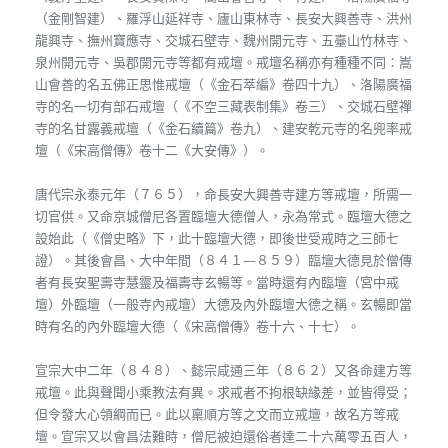
（金剛智建）、羅浮山延祥寺、廬山東林寺、長安大興善寺、洪州
龍興寺、撫州寶應寺、交城石壁寺、魏州開元寺、五臺山竹林寺、
泉州開元寺、吳郡開元寺等都有戒壇。戒壇名稱亦有種種不同：嵩
山會善的名五佛正思惟戒壇（《金石萃編》卷四十九）、洛陽廣福
寺的名一切有部石戒壇（《不空三藏表制集》卷三）、交城石壁禪
寺的名甘露義戒壇（《金石續篇》卷九）、建安乾元寺的名兜率戒
壇（《宋高僧傳》卷十二《大安傳》）。
唐代宗永泰元年（７６５），命長安大興善寺建方等戒壇，所需一
切官供。又命京城僧尼各置臨壇大德僧人，永為常式。臨壇大德之
設始此（《僧史略》下，此十臨壇大德，即後世受戒時之三師七
證）。其後會昌、大中年間（８４１—８５９）臨壇大德見於僧傳
者有長安聖壽寺慧靈及福壽寺玄暢等。當時還有內臨壇（宮中戒
壇）外臨壇（一般寺內戒壇）大德及內外臨壇大德之稱。玄暢即當
時有名的內外臨壇大德（《宋高僧傳》卷十六、十七）。
宣宗大中二年（８４８）、懿宗咸通三年（８６２）又各命建方等
戒壇。此與聲聞小乘教法有異。求戒者不拘根缺緣差，並皆得受；
但令發大心領綱而已。此以稟順方等之文而立戒壇，故名方等戒
壇。宣宗又以會昌法難時，僧尼被迫還俗者達二十六萬零五百人，