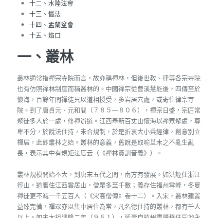
十二、水陸法會
十三、懺法
十四、盂蘭盆會
十五、焰口
一、叢林
叢林通常指禪宗寺院而言，故亦稱禪林，但後世教、律等各宗寺院
也有仿照禪林制度而稱叢林的。中國禪宗從曹溪慧能後，四傳至於
懷海，百餘年間禪徒只以道相授受，多岩居穴處，或寄住律宗寺
院。到了唐貞元、元和間（７８５—８０６），禪宗日盛，宗匠常
聚徒多人於一處，修禪辦道。江西奉新百丈山懷海以禪眾聚處，尊
卑不分，於說法住持，未合規制，於是折衷大小乘經律，創意別立
禪居，此即叢林之始。叢林的意義，舊說是取喻草木之不亂生亂
長，表示其中有規矩法度云（《禪林寶訓音義》）。
叢林規模開始不大，到唐末五代之間，南方有發展。如洪諲住浙江
徑山，道膺住江西雲居山，僧眾多至千數；義存住福州雪峰，冬夏
禪徒更不減一千五百人（《宋高僧傳》卷十二）。入宋，叢林建置
益臻完備，禪眾亦以集中居住為常，凡名德住持的叢林，都有千人
以上。如宋太祖建隆二年（９６１），延壽自杭州靈隱移住同地永