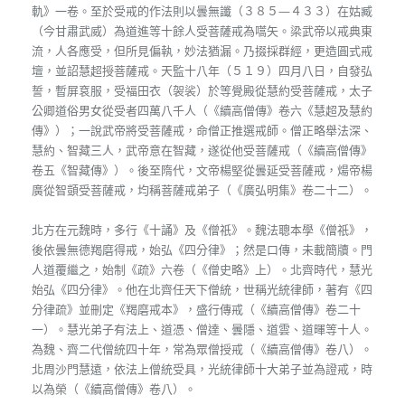
軌》一卷。至於受戒的作法則以曇無讖（３８５—４３３）在姑臧
（今甘肅武威）為道進等十餘人受菩薩戒為嚆矢。梁武帝以戒典東
流，人各應受，但所見偏執，妙法猶漏。乃掇採群經，更造圓式戒
壇，並詔慧超授菩薩戒。天監十八年（５１９）四月八日，自發弘
誓，暫屏袞服，受福田衣（袈裟）於等覺殿從慧約受菩薩戒，太子
公卿道俗男女從受者四萬八千人（《續高僧傳》卷六《慧超及慧約
傳》）；一說武帝將受菩薩戒，命僧正推選戒師。僧正略舉法深、
慧約、智藏三人，武帝意在智藏，遂從他受菩薩戒（《續高僧傳》
卷五《智藏傳》）。後至隋代，文帝楊堅從曇延受菩薩戒，煬帝楊
廣從智顗受菩薩戒，均稱菩薩戒弟子（《廣弘明集》卷二十二）。
北方在元魏時，多行《十誦》及《僧祇》。魏法聰本學《僧祇》，
後依曇無德羯磨得戒，始弘《四分律》；然是口傳，未載簡牘。門
人道覆繼之，始制《疏》六卷（《僧史略》上）。北齊時代，慧光
始弘《四分律》。他在北齊任天下僧統，世稱光統律師，著有《四
分律疏》並刪定《羯磨戒本》，盛行傳戒（《續高僧傳》卷二十
一）。慧光弟子有法上、道憑、僧達、曇隱、道雲、道暉等十人。
為魏、齊二代僧統四十年，常為眾僧授戒（《續高僧傳》卷八）。
北周沙門慧遠，依法上僧統受具，光統律師十大弟子並為證戒，時
以為榮（《續高僧傳》卷八）。