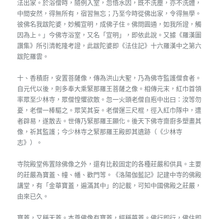
法出家。於浴僧時，隨例入室，忽悟水因，既不洗塵，亦不洗體，
中間安然，得無所有，宿習無忘；乃至今時從佛出家，令得無學。
彼佛名我跋陀婆，妙觸宣明，成佛子住。佛問圓通，如我所證，觸
因為上。」今佛寺浴室，又名「宣明」，即依此說。又據《羅漢圖
讚集》所引清乾隆考證，此跋陀婆即《法住記》十六羅漢中之第六
跋陀羅雲。
十、香積廚，安置菩薩像，傳為洪山大聖，乃為佛寺監護僧食者。
自元代以後，則多奉大乘緊那羅王菩薩之像。相傳元末，紅巾首領
率眾至少林寺，眾僧惶懼欲散。忽一火頭老僧自庖中出曰：汝等勿
憂，老僧一棒驅之。眾笑其妄。老僧運三尺棍，徑入紅巾隊中，遭
者辟易，遂散去。世傳乃緊那羅王顯化。後天下佛寺齋廚多塑畫其
像，祈其監護；今少林寺之緊那羅王殿即其遺跡（《少林寺
志》）。
寺院殿堂佈置除佛像之外，還有比較固定的各種莊嚴和供具。主要
的莊嚴為寶蓋、幢、幡、歡門等。《洛陽伽藍記》記建中寺的佛殿
講堂，有「金華寶蓋，遍滿其中」的記載，可知中國佛殿之莊嚴，
由來已久。
寶蓋，又稱天蓋。本尊佛像有寶蓋，經稱華蓋。佛行即行，佛住即