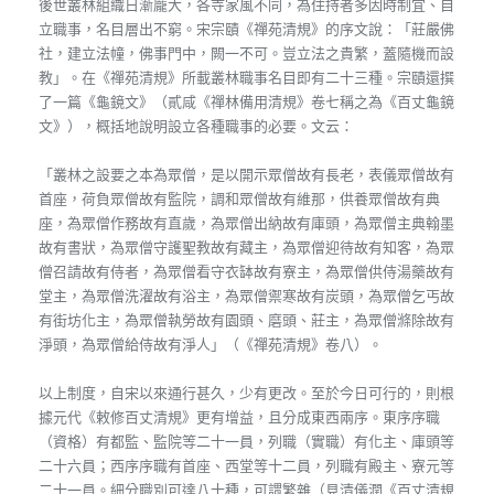
後世叢林組織日漸龐大，各寺家風不同，為住持者多因時制宜、自
立職事，名目層出不窮。宋宗賾《禪苑清規》的序文說：「莊嚴佛
社，建立法幢，佛事門中，闕一不可。豈立法之貴繁，蓋隨機而設
教」。在《禪苑清規》所載叢林職事名目即有二十三種。宗賾還撰
了一篇《龜鏡文》（貳咸《禪林備用清規》卷七稱之為《百丈龜鏡
文》），概括地說明設立各種職事的必要。文云：
「叢林之設要之本為眾僧，是以開示眾僧故有長老，表儀眾僧故有
首座，荷負眾僧故有監院，調和眾僧故有維那，供養眾僧故有典
座，為眾僧作務故有直歲，為眾僧出納故有庫頭，為眾僧主典翰墨
故有書狀，為眾僧守護聖教故有藏主，為眾僧迎待故有知客，為眾
僧召請故有侍者，為眾僧看守衣缽故有寮主，為眾僧供侍湯藥故有
堂主，為眾僧洗濯故有浴主，為眾僧禦寒故有炭頭，為眾僧乞丐故
有街坊化主，為眾僧執勞故有園頭、磨頭、莊主，為眾僧滌除故有
淨頭，為眾僧給侍故有淨人」（《禪苑清規》卷八）。
以上制度，自宋以來通行甚久，少有更改。至於今日可行的，則根
據元代《敕修百丈清規》更有增益，且分成東西兩序。東序序職
（資格）有都監、監院等二十一員，列職（實職）有化主、庫頭等
二十六員；西序序職有首座、西堂等十二員，列職有殿主、寮元等
二十一員。細分職別可達八十種，可謂繁雜（見清儀潤《百丈清規