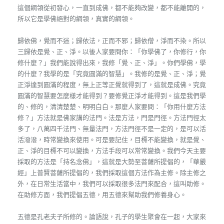
這個綱領從初發心，一直到成佛，都不能夠改變，都不能離開的，
所以它是學佛絕對的綱領，真實的綱領。
歸依佛，覺而不迷；歸依法，正而不邪；歸依僧，淨而不染。所以
三歸依是覺、正、淨。以後人家要問你：「你學佛了，你修行，你
修什麼？」我們能說得出來，我修「覺、正、淨」。你們學佛，學
的什麼？我學的是「究竟圓滿的智慧」。我修的是覺、正、淨；覺
正淨達到圓滿的程度，無上正等正覺就得到了，這就是成佛。究竟
圓滿的智慧要怎麼樣才能得到？要修覺正淨才能得到。這是我們學
的、修的，清清楚楚、明明白白。那麼人家要問：「你用什麼方法
修？」方法就是佛家講的法門。法是方法，門是門徑。方法門徑太
多了，八萬四千法門、無量法門，方法門徑不是一定的，是可以活
活潑潑，時常變換來使用。可是要記住，目標不能變換，就是覺、
正、淨的目標不可以變換，方法手段可以常常變換。我們今天主要
採取的方法是「持名念佛」，這就是大勢至菩薩所提倡的，「華嚴
經」上普賢菩薩所提倡的，我們採取這個方法作為主修。除主修之
外，在日常生活當中，我們可以採取很多法門來配合，這叫助修。
在助修方面，我們提倡五德，用五德來幫助我們修養身心。
五德是孔老夫子所修的。論語說，孔子的學生聚會在一起，大家來