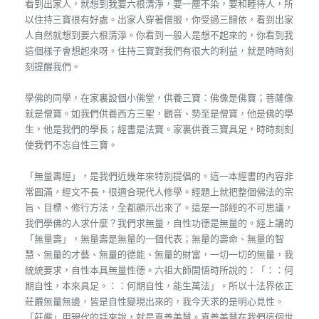
看到出家人，就想到我要六根清淨，要一塵不染，要和睦待人，所
以住持三寶很有好處。出家人穿著僧服，你受過三歸依，看到出家
人自然就想到要六根清淨。你看到一般人是想不起來的，你看到我
這個樣子會想起來呀。住持三寶對我們有很大的利益，就是時時刻
刻提醒我們。
學佛的同學，在家裏設個小佛堂，供養三寶：佛像是佛寶；菩薩像
就是僧寶。如我們供養西方三聖，觀音、勢至是僧寶，他是佛的學
生，他是我們的學長；經書是法寶。家裏供養三寶具足，時時刻刻
使我們不忘自性三寶。
「無量壽經」，是我們近幾年來特別提倡的。這一本經書的內容非
常圓滿，經文不長，很適合現代人修學。經題上就把整個佛法的宗
旨、目標、修行方法，全都顯示出來了。這是一部經的不可思議，
我們學佛的人求什麼？我們求無量，自性功德是無量的。經上講的
「無量壽」，無量壽是無量的一個代表；無量的壽命、無量的智
慧、無量的才藝、無量的德能、無量的財富，一切一切的無量，我
統統要求，自性本具無量性德。六祖大師開悟時所說的：「：：何
期自性，本來具足。：：何期自性，能生萬法」。所以十法界依正
莊嚴無量無邊，皆是自性變現出來的，我今天求的是明心見性。
「莊嚴」用現代的話來說，就是真善美慧。真善美慧在我們這個世