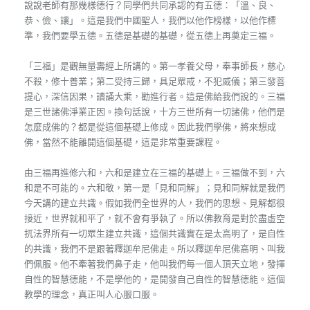
說說老師有那幾樣德行？同學們共同承認的有五德：「溫、良、
恭、儉、讓」。這是我們中國聖人，我們以他作榜樣，以他作標
準，我們要學五德。五德是基礎的基礎，從五德上再奠定三福。
「三福」是觀無量壽經上所講的。第一孝養父母，奉事師長，慈心
不殺，修十善業；第二受持三歸，具足眾戒，不犯威儀；第三發菩
提心，深信因果，讀誦大乘，勸進行者。這是佛給我們說的。三福
是三世諸佛淨業正因。換句話說，十方三世所有一切諸佛，他們是
怎麼成佛的？都是從這個基礎上修成。因此我們學佛，將來想成
佛，當然不能離開這個基礎，這是非常重要課程。
由三福再進修六和，六和是建立在三福的基礎上。三福做不到，六
和是不可能的。六和敬，第一是「見和同解」；見和同解就是我們
今天講的建立共識。假如我們全世界的人，我們的思想、見解都很
接近，世界就和平了，就不會有爭執了。所以佛教育是對於盡虛空
扤法界所有一切眾生建立共識，這個共識實在是太高明了，是自性
的共識，我們不是跟著釋迦牟尼佛走。所以釋迦牟尼佛高明、叫我
們佩服。他不牽著我們鼻子走，他叫我們每一個人頂天立地，發揮
自性的智慧德能，不是學他的，是開發自己自性的智慧德能。這個
教學的理念，真正叫人心服口服。