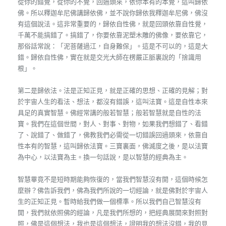
從你的錯覺，從你的不覺，回過頭來，依你本有的本覺，這叫歸依
佛。所以釋迦牟尼佛講歸依佛，並不說你歸依我釋迦牟尼佛，佛沒
有這個說法。這非常重要的，歸依自性佛，就是回頭依靠自性覺，
千萬不能搞錯了。搞錯了，你要依靠泥塑木雕的佛像，要依靠它，
那俗話常說：「泥菩薩過江，自身難保」。這是不可以的，這是大
錯。歸依自性佛，實在就是交光大師在楞嚴正脈裏說的「捨識用
根」。
第二是歸依法。法是正知正見，就是正確的思想、正確的見解；對
於宇宙人生的看法、想法，都沒有錯誤，這叫法寶。這是自性本來
具足的真實智慧。佛經常講的般若智慧；般若智慧就是自性的法
寶。我們在這個世間，對人、對事、對物，如果我們想錯了、看錯
了、說錯了、做錯了，佛教我們必需從一切錯誤回過頭來，依靠自
性本有的智慧，這叫歸依法寶。三寶裏面，佛滅度之後，是以法寶
為中心，以法寶為主。換一句話說，是以智慧的經典為主。
智慧畢竟不是短時期能夠恢復的，當我們智慧沒有開，這個時候怎
麼辦？佛告訴我們，佛為我們所說的一切經論，就是佛對於宇宙人
生的正知正見。暫時給我們做一個標準。所以我們自己智慧沒有
開，我們就依照佛的經論，凡是我們所想的，把經典展開來對照對
照，佛是這個想法，我也是這個想法，證明我的想法沒錯，我的見