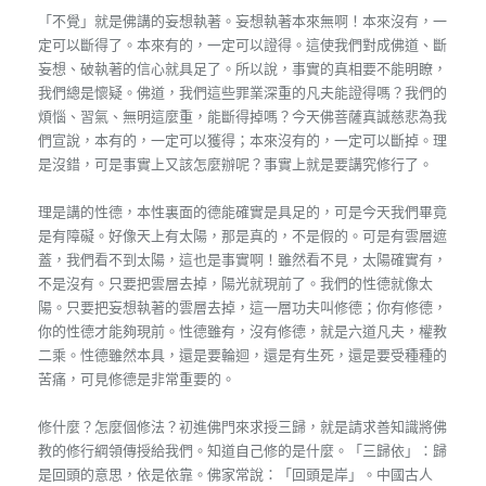
「不覺」就是佛講的妄想執著。妄想執著本來無啊！本來沒有，一
定可以斷得了。本來有的，一定可以證得。這使我們對成佛道、斷
妄想、破執著的信心就具足了。所以說，事實的真相要不能明瞭，
我們總是懷疑。佛道，我們這些罪業深重的凡夫能證得嗎？我們的
煩惱、習氣、無明這麼重，能斷得掉嗎？今天佛菩薩真誠慈悲為我
們宣說，本有的，一定可以獲得；本來沒有的，一定可以斷掉。理
是沒錯，可是事實上又該怎麼辦呢？事實上就是要講究修行了。
理是講的性德，本性裏面的德能確實是具足的，可是今天我們畢竟
是有障礙。好像天上有太陽，那是真的，不是假的。可是有雲層遮
蓋，我們看不到太陽，這也是事實啊！雖然看不見，太陽確實有，
不是沒有。只要把雲層去掉，陽光就現前了。我們的性德就像太
陽。只要把妄想執著的雲層去掉，這一層功夫叫修德；你有修德，
你的性德才能夠現前。性德雖有，沒有修德，就是六道凡夫，權教
二乘。性德雖然本具，還是要輪迴，還是有生死，還是要受種種的
苦痛，可見修德是非常重要的。
修什麼？怎麼個修法？初進佛門來求授三歸，就是請求善知識將佛
教的修行綱領傳授給我們。知道自己修的是什麼。「三歸依」：歸
是回頭的意思，依是依靠。佛家常說：「回頭是岸」。中國古人