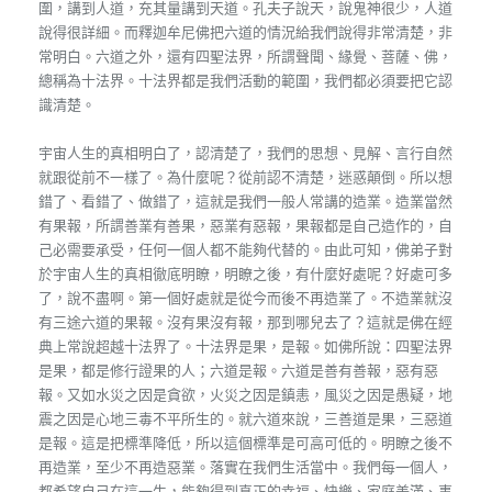
圍，講到人道，充其量講到天道。孔夫子說天，說鬼神很少，人道
說得很詳細。而釋迦牟尼佛把六道的情況給我們說得非常清楚，非
常明白。六道之外，還有四聖法界，所謂聲聞、緣覺、菩薩、佛，
總稱為十法界。十法界都是我們活動的範圍，我們都必須要把它認
識清楚。
宇宙人生的真相明白了，認清楚了，我們的思想、見解、言行自然
就跟從前不一樣了。為什麼呢？從前認不清楚，迷惑顛倒。所以想
錯了、看錯了、做錯了，這就是我們一般人常講的造業。造業當然
有果報，所謂善業有善果，惡業有惡報，果報都是自己造作的，自
己必需要承受，任何一個人都不能夠代替的。由此可知，佛弟子對
於宇宙人生的真相徹底明瞭，明瞭之後，有什麼好處呢？好處可多
了，說不盡啊。第一個好處就是從今而後不再造業了。不造業就沒
有三途六道的果報。沒有果沒有報，那到哪兒去了？這就是佛在經
典上常說超越十法界了。十法界是果，是報。如佛所說：四聖法界
是果，都是修行證果的人；六道是報。六道是善有善報，惡有惡
報。又如水災之因是貪欲，火災之因是鎮恚，風災之因是愚疑，地
震之因是心地三毒不平所生的。就六道來說，三善道是果，三惡道
是報。這是把標準降低，所以這個標準是可高可低的。明瞭之後不
再造業，至少不再造惡業。落實在我們生活當中。我們每一個人，
都希望自己在這一生，能夠得到真正的幸福、快樂、家庭美滿、事