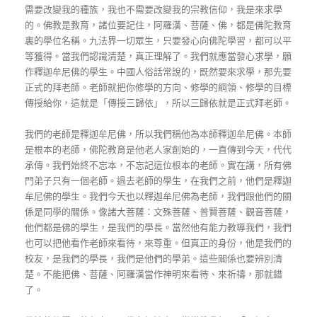
需要改變我的種族，我也不需要改變我的宗教信仰，我是來求學
的。佛教是教育，諸位要記住，阿羅漢、菩薩、佛，都是佛陀教育
裏的學位名稱。九法界一切眾生，只要發心向佛陀學習，都可以平
等獲得。當我們認識清楚，真正理解了。我們就應當發心求學，願
作釋迦牟尼佛的學生。中國人俗話常說的，既然要來求學，那先要
正式的拜老師。老師就把你修學的方向、修學的綱領、修學的目標
傳授給你，這就是「傳授三歸依」，所以三歸依就是正式拜老師。
我們的老師是釋迦牟尼佛，所以我們稱他為本師釋迦牟尼佛。本師
是根本的老師，佛陀教育是他老人家創始的，一直傳到今天，代代
承傳。我們始終不忘本，不忘記這位根本的老師。實在講，所有佛
門弟子只有一個老師。過去老師的學生，在我們之前，他們是釋迦
牟尼佛的學生。我們今天也以釋迦牟尼佛為老師，我們跟他們的關
係是同學的關係。像諸大菩薩：文殊菩薩、普賢菩薩、觀音菩薩，
他們都是佛的學生，是我們的學長。當然他有能力教導我們，我們
也可以把他看作老師來看待，來尊重。但真正的身份，他是我們的
校友，是我們的學長，我們是他們的學弟。這些關係也要辨別清
楚。不能把佛、菩薩、阿羅漢當作神明來看待、來祈禱，那就錯
了。