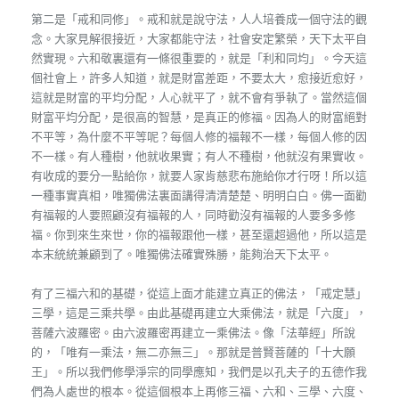
第二是「戒和同修」。戒和就是說守法，人人培養成一個守法的觀
念。大家見解很接近，大家都能守法，社會安定繁榮，天下太平自
然實現。六和敬裏還有一條很重要的，就是「利和同均」。今天這
個社會上，許多人知道，就是財富差距，不要太大，愈接近愈好，
這就是財富的平均分配，人心就平了，就不會有爭執了。當然這個
財富平均分配，是很高的智慧，是真正的修福。因為人的財富絕對
不平等，為什麼不平等呢？每個人修的福報不一樣，每個人修的因
不一樣。有人種樹，他就收果實；有人不種樹，他就沒有果實收。
有收成的要分一點給你，就要人家肯慈悲布施給你才行呀！所以這
一種事實真相，唯獨佛法裏面講得清清楚楚、明明白白。佛一面勸
有福報的人要照顧沒有福報的人，同時勸沒有福報的人要多多修
福。你到來生來世，你的福報跟他一樣，甚至還超過他，所以這是
本末統統兼顧到了。唯獨佛法確實殊勝，能夠治天下太平。
有了三福六和的基礎，從這上面才能建立真正的佛法，「戒定慧」
三學，這是三乘共學。由此基礎再建立大乘佛法，就是「六度」，
菩薩六波羅密。由六波羅密再建立一乘佛法。像「法華經」所說
的，「唯有一乘法，無二亦無三」。那就是普賢菩薩的「十大願
王」。所以我們修學淨宗的同學應知，我們是以孔夫子的五德作我
們為人處世的根本。從這個根本上再修三福、六和、三學、六度、