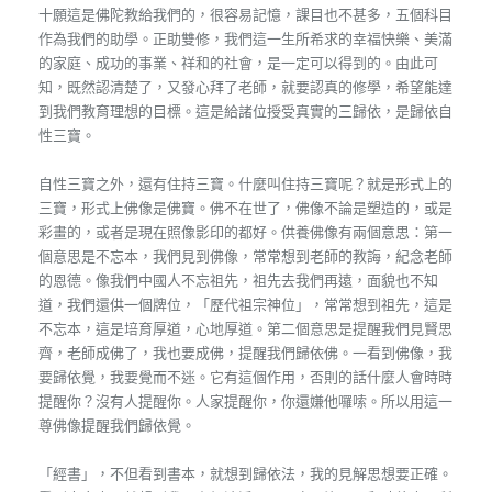
十願這是佛陀教給我們的，很容易記憶，課目也不甚多，五個科目
作為我們的助學。正助雙修，我們這一生所希求的幸福快樂、美滿
的家庭、成功的事業、祥和的社會，是一定可以得到的。由此可
知，既然認清楚了，又發心拜了老師，就要認真的修學，希望能達
到我們教育理想的目標。這是給諸位授受真實的三歸依，是歸依自
性三寶。
自性三寶之外，還有住持三寶。什麼叫住持三寶呢？就是形式上的
三寶，形式上佛像是佛寶。佛不在世了，佛像不論是塑造的，或是
彩畫的，或者是現在照像影印的都好。供養佛像有兩個意思：第一
個意思是不忘本，我們見到佛像，常常想到老師的教誨，紀念老師
的恩德。像我們中國人不忘祖先，祖先去我們再遠，面貌也不知
道，我們還供一個牌位，「歷代祖宗神位」，常常想到祖先，這是
不忘本，這是培育厚道，心地厚道。第二個意思是提醒我們見賢思
齊，老師成佛了，我也要成佛，提醒我們歸依佛。一看到佛像，我
要歸依覺，我要覺而不迷。它有這個作用，否則的話什麼人會時時
提醒你？沒有人提醒你。人家提醒你，你還嫌他囉嗦。所以用這一
尊佛像提醒我們歸依覺。
「經書」，不但看到書本，就想到歸依法，我的見解思想要正確。