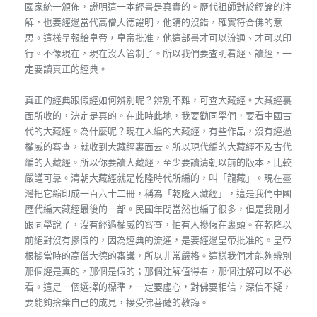
國家統一頒佈，證明這一本經書是真實的。歷代祖師對於經論的注
解，也要經過當代高僧大德證明，他講的沒錯，確實符合佛的意
思。這樣呈報給皇帝，皇帝批准，他這部書才可以流通、才可以印
行。不像現在，現在沒人管制了。所以我們要查明看經、讀經，一
定要讀真正的經典。
真正的經典跟假經如何辨別呢？辨別不難，可查大藏經。大藏經裏
面所收的，決定是真的。在此時此地，我要勸同學們，要看中國古
代的大藏經。為什麼呢？現在人編的大藏經，有些作品，沒有經過
權威的審查，就收到大藏經裏面去。所以現代編的大藏經不及古代
編的大藏經。所以你要讀大藏經，至少要讀清朝以前的版本，比較
嚴謹可靠。清朝大藏經就是乾隆時代所編的，叫「龍藏」。現在臺
灣把它縮印成一百六十二冊，稱為「乾隆大藏經」，這是我們中國
歷代編大藏經最後的一部。民國年間當然也編了很多，但是我剛才
跟同學說了，沒有經過權威的審查，怕有人摻假在裏頭。在乾隆以
前絕對沒有摻假的，因為經典的流通，是要經過皇帝批准的。皇帝
根據當時的高僧大德的審議，所以非常嚴格。這樣我們才能夠辨別
那個經是真的，那個是假的；那個注解值得看，那個注解可以不必
看。這是一個選擇的標準，一定要虛心，對佛要相信，深信不疑，
要能夠捨棄自己的成見，接受佛菩薩的教誨。