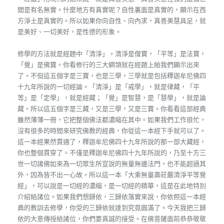
間是有名無實。什麼地方有真實呢？自性裏面是真實的，顯示在西
方淨土是真實的。所以如果你向自性、向內求，真善美慧具足，就
是美好、一切美好，是性德的形象。
修學的方法就是經題中「清淨」。清淨是僧寶，「平等」是法寶，
「覺」是佛寶。你看修行的三大綱領就在經題上給我們顯示出來
了。不但這五個字是三寶，也是三學，三學就是包括釋迦牟尼佛四
十九年所說的一切經論。「清淨」是「戒學」，就是律藏，「平
等」是「定學」，就是經藏；「覺」是智慧，是「慧學」，就是論
藏。所以這五個字是三藏，又是三學，又是三寶。你看看這部經典
雖然薄薄一冊，它把整個佛法都濃縮在其中。如果我們工作很忙，
沒有很多的時間來研究佛教的經典，你從這一本經下手就可以了。
這一本經果然貫通了，釋迦牟尼佛四十九年所說的那一部大藏經，
你也整個貫穿了。不僅是釋迦牟尼佛四十九年所說的，乃至十方三
世一切諸佛如來為一切眾生所宣說的無量無邊法門，也不能超過其
外，因為皆不出一心故。所以這一本「大乘無量壽莊嚴清淨平等覺
經」，可以說是一切經的濃縮，是一切經的精華，這是在此地特別
介紹給諸位。如果我們想歸依，三歸依落實來說，你依照這一本經
典的教訓去修學，你受的三歸依就達到究竟圓滿了。今天我把三歸
依的大意傳授給諸位，你們要真誠的接受。在佛菩薩面前恭恭敬敬