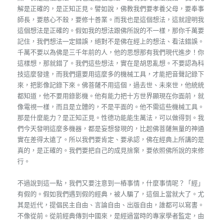
解是正確的，是正知正見。譬如說，佛教我們要孝養父母，要奉事
師長，要慈心不殺，要修十善業。而我也是這個想法，這就證明我
這個想法是正確的。假如我的想法跟佛所說的不一樣，那你千萬要
記住，我們想法一定錯誤，絕對不是佛在經上的想法、看法錯誤。
千萬不要以為佛是三千年前的人，他的思想那有我們現代進步！你
這樣想，那就錯了。我們這些想法，實在是胡思亂想。不要認為科
技這麼發達，而我們還要用這麼多的機械工具，才能把音聲記錄下
來，把影像記錄下來。佛菩薩不用這個，過去世、未來世，他統統
都知道，他不要用錄影機。他有能力把十方世界顯現在你面前，就
像電視一樣，而且是立體的，不是平面的。他不需這些機械工具。
那是什麼能力？是正知正見。性德功能能生萬法，可以做得到。我
們今天發明這麼多機器，都是妄想發現的，比起佛菩薩無量的神通
實在差得太遠了。所以我們要肯定、要承認，佛在經典上所講的是
真的，是正確的。我們要把自己的成見捨棄，要依照佛所說的來修
行。
不過說到這一點，我們又要注意到一樁事情，什麼事情呢？「經」
有假的。假如我們遇到假的經典，被人騙了，這個上當就大了。尤
其是近代，提倡民主自由、言論自由、出版自由，誰都可以寫書。
不像從前。從前經典傳到中國來，是經過當時的專家學者監定，由