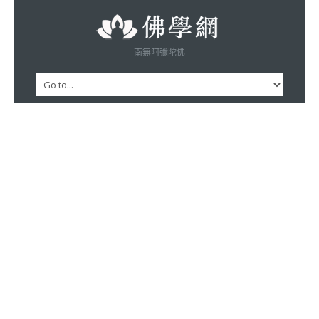
南無阿彌陀佛