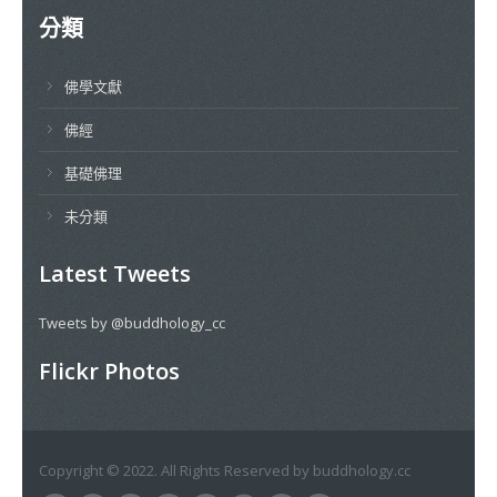
分類
佛學文獻
佛經
基礎佛理
未分類
Latest Tweets
Tweets by @buddhology_cc
Flickr Photos
Copyright © 2022. All Rights Reserved by buddhology.cc