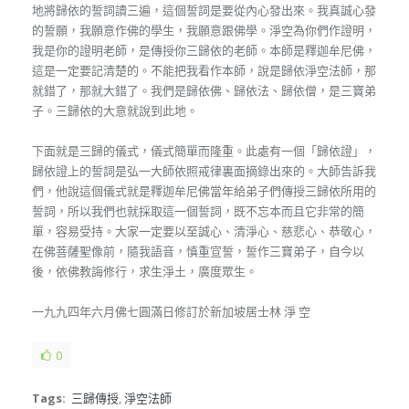
地將歸依的誓詞讀三遍，這個誓詞是要從內心發出來。我真誠心發
的誓願，我願意作佛的學生，我願意跟佛學。淨空為你們作證明，
我是你的證明老師，是傳授你三歸依的老師。本師是釋迦牟尼佛，
這是一定要記清楚的。不能把我看作本師，說是歸依淨空法師，那
就錯了，那就大錯了。我們是歸依佛、歸依法、歸依僧，是三寶弟
子。三歸依的大意就說到此地。
下面就是三歸的儀式，儀式簡單而隆重。此處有一個「歸依證」，
歸依證上的誓詞是弘一大師依照戒律裏面摘錄出來的。大師告訴我
們，他說這個儀式就是釋迦牟尼佛當年給弟子們傳授三歸依所用的
誓詞，所以我們也就採取這一個誓詞，既不忘本而且它非常的簡
單，容易受持。大家一定要以至誠心、清淨心、慈悲心、恭敬心，
在佛菩薩聖像前，隨我語音，慎重宣誓，誓作三寶弟子，自今以
後，依佛教誨修行，求生淨土，廣度眾生。
一九九四年六月佛七圓滿日修訂於新加坡居士林 淨 空
0
Tags:
三歸傳授
,
淨空法師