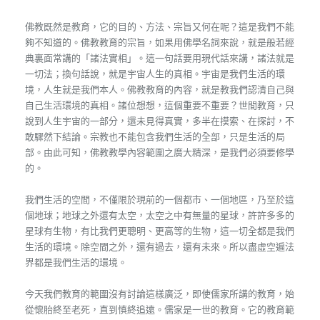
佛教既然是教育，它的目的、方法、宗旨又何在呢？這是我們不能
夠不知道的。佛教教育的宗旨，如果用佛學名詞來說，就是般若經
典裏面常講的「諸法實相」。這一句話要用現代話來講，諸法就是
一切法；換句話說，就是宇宙人生的真相。宇宙是我們生活的環
境，人生就是我們本人。佛教教育的內容，就是教我們認清自己與
自己生活環境的真相。諸位想想，這個重要不重要？世間教育，只
說到人生宇宙的一部分，還未見得真實，多半在摸索、在探討，不
敢驟然下結論。宗教也不能包含我們生活的全部，只是生活的局
部。由此可知，佛教教學內容範圍之廣大精深，是我們必須要修學
的。
我們生活的空間，不僅限於現前的一個都市、一個地區，乃至於這
個地球；地球之外還有太空，太空之中有無量的星球，許許多多的
星球有生物，有比我們更聰明、更高等的生物，這一切全都是我們
生活的環境。除空間之外，還有過去，還有未來。所以盡虛空遍法
界都是我們生活的環境。
今天我們教育的範圍沒有討論這樣廣泛，即使儒家所講的教育，始
從懷胎終至老死，直到慎終追遠。儒家是一世的教育。它的教育範