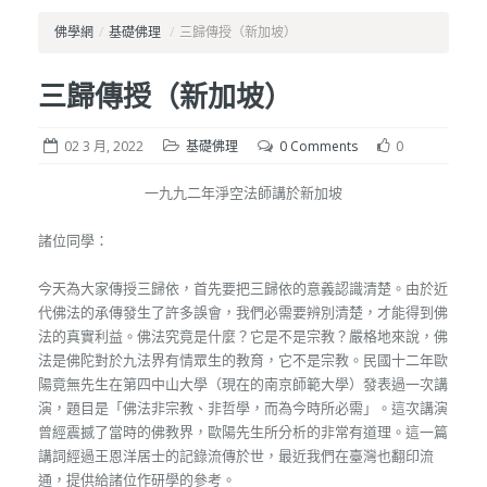
佛學網
/
基礎佛理
/
三歸傳授（新加坡）
三歸傳授（新加坡）
02 3 月, 2022
基礎佛理
0 Comments
0
一九九二年淨空法師講於新加坡
諸位同學：
今天為大家傳授三歸依，首先要把三歸依的意義認識清楚。由於近
代佛法的承傳發生了許多誤會，我們必需要辨別清楚，才能得到佛
法的真實利益。佛法究竟是什麼？它是不是宗教？嚴格地來說，佛
法是佛陀對於九法界有情眾生的教育，它不是宗教。民國十二年歐
陽竟無先生在第四中山大學（現在的南京師範大學）發表過一次講
演，題目是「佛法非宗教、非哲學，而為今時所必需」。這次講演
曾經震撼了當時的佛教界，歐陽先生所分析的非常有道理。這一篇
講詞經過王恩洋居士的記錄流傳於世，最近我們在臺灣也翻印流
通，提供給諸位作研學的參考。