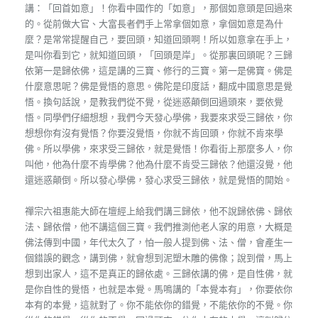
講：「回首如意」！你看中國作的「如意」，那個如意頭是回過來
的。從前做大官、大富長者們手上常拿個如意，拿個如意是為什
麼？是常常提醒自己，要回頭，知道回頭啊！所以如意拿在手上，
是叫你看到它，就知道回頭，「回頭是岸」。從那裏回頭呢？三歸
依第一是歸依佛，這是講的三寶、修行的三寶。第一是佛寶。佛是
什麼意思呢？佛是覺悟的意思。佛陀是印度話，翻成中國意思是覺
悟。換句話說，是教我們從不覺，從迷惑顛倒回過頭來，要依覺
悟。同學們仔細想想，我們今天發心學佛，我要來求受三歸依，你
想想你有沒有覺悟？你要沒覺悟，你就不肯回頭，你就不肯來學
佛。所以學佛，來求受三歸依，就是覺悟！你看街上那麼多人，你
叫他，他為什麼不肯學佛？他為什麼不肯受三歸依？他還沒覺，他
還迷惑顛倒。所以發心學佛，發心求受三歸依，就是覺悟的開始。
禪宗六祖惠能大師在壇經上給我們講三歸依，他不說歸依佛、歸依
法、歸依僧，他不講這個三寶。我們推測他老人家的用意，大概是
佛法傳到中國，年代太久了，怕一般人提到佛、法、僧，會產生一
個錯誤的觀念，講到佛，就會想到泥塑木雕的佛像；說到僧，馬上
想到出家人，這不是真正的歸依處。三歸依講的佛，是自性佛，就
是你自性的覺悟，也就是本覺。馬鳴講的「本覺本有」，你要依你
本有的本覺，這就對了。你不能依你的錯覺，不能依你的不覺。你