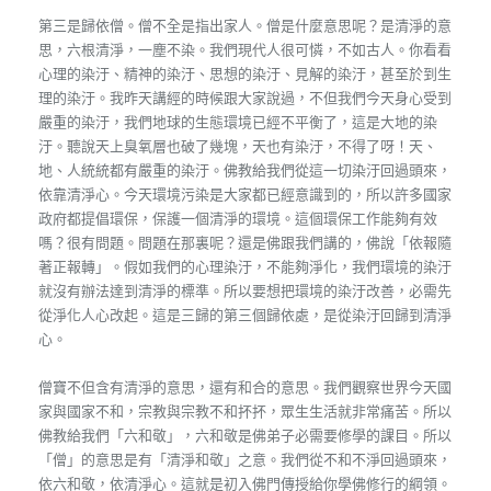
第三是歸依僧。僧不全是指出家人。僧是什麼意思呢？是清淨的意
思，六根清淨，一塵不染。我們現代人很可憐，不如古人。你看看
心理的染汙、精神的染汙、思想的染汙、見解的染汙，甚至於到生
理的染汙。我昨天講經的時候跟大家說過，不但我們今天身心受到
嚴重的染汙，我們地球的生態環境已經不平衡了，這是大地的染
汙。聽說天上臭氧層也破了幾塊，天也有染汙，不得了呀！天、
地、人統統都有嚴重的染汙。佛教給我們從這一切染汙回過頭來，
依靠清淨心。今天環境污染是大家都已經意識到的，所以許多國家
政府都提倡環保，保護一個清淨的環境。這個環保工作能夠有效
嗎？很有問題。問題在那裏呢？還是佛跟我們講的，佛說「依報隨
著正報轉」。假如我們的心理染汙，不能夠淨化，我們環境的染汙
就沒有辦法達到清淨的標準。所以要想把環境的染汙改善，必需先
從淨化人心改起。這是三歸的第三個歸依處，是從染汙回歸到清淨
心。
僧寶不但含有清淨的意思，還有和合的意思。我們觀察世界今天國
家與國家不和，宗教與宗教不和抔抔，眾生生活就非常痛苦。所以
佛教給我們「六和敬」，六和敬是佛弟子必需要修學的課目。所以
「僧」的意思是有「清淨和敬」之意。我們從不和不淨回過頭來，
依六和敬，依清淨心。這就是初入佛門傳授給你學佛修行的綱領。