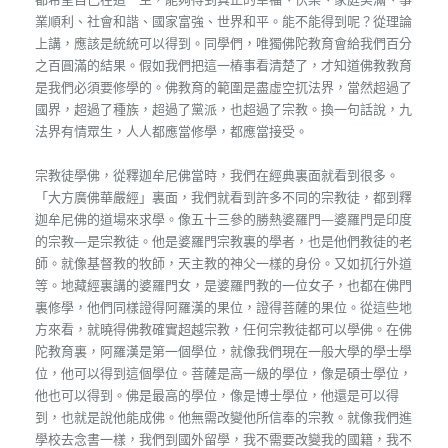
業順利、社會和諧、國家富強、世界和平。能不能得到呢？從理論
上講，應該是統統可以得到。同學們，唯獨佛陀教育會給我們百分
之百圓滿的結果。假如我們把這一樁事看清楚了，才知道佛教教育
是我們必須要修學的。佛教育的範圍是盡虛空扤法界，當然超過了
國界，超過了種族，超過了黨派，也超過了宗教。換一句話說，九
法界有情眾生，人人都應當修學，都應當接受。
宗教徒學佛，從釋迦牟尼佛當時，我們在經典裏面就看到很多。
「大方廣佛華嚴經」裏面，我們就看到許多不同的宗教徒，都到釋
迦牟尼佛的道場來求學。像五十三參的勝熱婆羅門—婆羅門是印度
的宗教—是宗教徒。他是婆羅門宗教裏的學者，也是他們教徒的老
師。就像基督教的牧師，天主教的神父一樣的身份。又如扤行外道
等。地藏經裏講的婆羅門女，是婆羅門教的一位女子，也都在佛門
裏修學，他們同樣證得阿羅漢的果位，證得菩薩的果位。從這些地
方來看，就曉得佛教確實超越宗教，任何宗教徒都可以學佛。在佛
陀教育裏，阿羅漢是第一個學位，就像我們現在一般大學的學士學
位，他可以得到這個學位。菩薩是高一級的學位，像是碩士學位，
他也可以得到。佛是最高的學位，像是博士學位，他還是可以得
到，也就是說他能成佛。他無需改變他所信奉的宗教。就像我們進
學校去念書一樣，我們到國外留學，我不需要改變我的國籍，我不