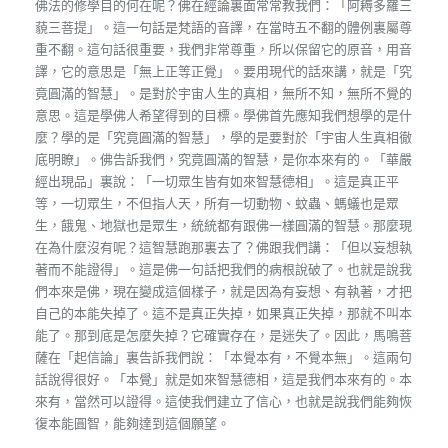
佛法的修學目的何在呢？佛在經論裏面常常教我們：「阿耨多羅三
藐三菩提」。這一句話是梵語的音譯，在當時五不翻的體例裏屬尊
重不翻。這句話很重要，我們非常尊重，所以保留它的原音，用音
譯，它的意思是「無上正等正覺」。要用現代的話來講，就是「究
竟圓滿的智慧」。是對於宇宙人生的真相，無所不知，無所不覺的
意思。這是學佛人希望得到的目標。學佛首先應知我們想學的是什
麼？學的是「究竟圓滿的智慧」，學的是要對於「宇宙人生真相徹
底明瞭」。佛告訴我們，究竟圓滿的智慧，是你本來有的。「華嚴
經出現品」裏說：「一切眾生皆有如來智慧德相」。這是真正平
等，一切眾生，不但指人天，所有一切動物、蚊蟲、螞蟻也是眾
生，餓鬼、地獄也是眾生，統統都有跟佛一樣圓滿的智慧。那麼現
在為什麼沒有呢？這智慧跑那裏去了？佛跟我們講：「但以妄想執
著而不能證得」。這是佛一句話把我們的病根說破了。也就是說我
們本來是佛，現在變成這個樣子，就是因為有妄想、有執著，才把
自己的本能失掉了。這不是真正失掉，如果真正失掉，那就不叫本
能了。那到底是怎麼失掉？它確實存在，是迷失了。因此，馬鳴菩
薩在「起信論」裏告訴我們說：「本覺本有，不覺本無」。這兩句
話說得很好。「本覺」就是如來智慧德相，這是我們本來有的。本
來有，當然可以證得。這使我們建立了信心，也就是說我們能夠恢
復本能圓智，能夠達到這個願望。