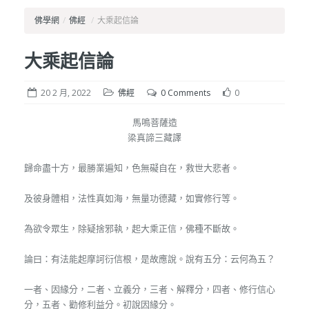
佛學網
/
佛經
/
大乘起信論
大乘起信論
20 2 月, 2022
佛經
0 Comments
0
馬鳴菩薩造
梁真諦三藏譯
歸命盡十方，最勝業遍知，色無礙自在，救世大悲者。
及彼身體相，法性真如海，無量功德藏，如實修行等。
為欲令眾生，除疑捨邪執，起大乘正信，佛種不斷故。
論曰：有法能起摩訶衍信根，是故應說。說有五分：云何為五？
一者、因緣分，二者、立義分，三者、解釋分，四者、修行信心
分，五者、勸修利益分。初說因緣分。