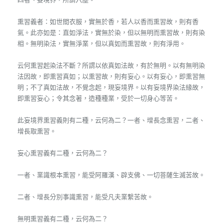
熏習義者：如世間衣服，實無於香，若人以香而熏習故，則有香
氣。此亦如是：直如淨法，實無於染，但以無明而熏習故，則有染
相。無明染法，實無淨業，但以真如而熏習故，則有淨用。
云何熏習起染法不斷？所謂以依真如法故，有於無明。以有無明染
法因故，即熏習真如；以熏習故，則有妄心。以有妄心，即熏習無
明；不了真如法故，不覺念起，現妄境界。以有妄境界染法緣故，
即熏習妄心；令其念著，造種種業，受於一切身心等苦。
此妄境界熏習義則有二種，云何為二？一者、增長念熏習，二者、
增長取熏習。
妄心熏習義有二種，云何為二？
一者、業識根本熏習，能受阿羅漢、辟支佛、一切菩薩生滅苦故。
二者、增長分別事識熏習，能受凡夫業繫苦故。
無明熏習義有二種，云何為二？