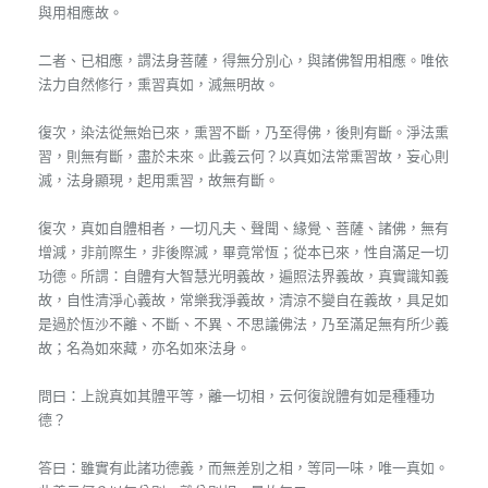
與用相應故。
二者、已相應，謂法身菩薩，得無分別心，與諸佛智用相應。唯依
法力自然修行，熏習真如，滅無明故。
復次，染法從無始已來，熏習不斷，乃至得佛，後則有斷。淨法熏
習，則無有斷，盡於未來。此義云何？以真如法常熏習故，妄心則
滅，法身顯現，起用熏習，故無有斷。
復次，真如自體相者，一切凡夫、聲聞、緣覺、菩薩、諸佛，無有
增減，非前際生，非後際滅，畢竟常恆；從本已來，性自滿足一切
功德。所謂：自體有大智慧光明義故，遍照法界義故，真實識知義
故，自性清淨心義故，常樂我淨義故，清涼不變自在義故，具足如
是過於恆沙不離、不斷、不異、不思議佛法，乃至滿足無有所少義
故；名為如來藏，亦名如來法身。
問曰：上說真如其體平等，離一切相，云何復說體有如是種種功
德？
答曰：雖實有此諸功德義，而無差別之相，等同一味，唯一真如。