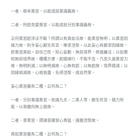
一者、根本熏習，以能成就業識義故。
二者、所起見愛熏習，以能成就分別事識義故。
云何熏習起淨法不斷？所謂以有真如法故，能熏習無明；以熏習因
緣力故，則令妄心厭生死苦，樂求涅槃。以此妄心有厭求因緣故，
即熏習真如。自信己性，知心妄動，無前境界，修遠離法；以如實
知無前境界故，種種方便，起隨順行，不取不念，乃至久遠熏習力
故，無明則滅；以無明滅故，心無有起；以無起故，境界隨滅；以
因緣俱滅故，心相皆盡，名得涅槃，成自然業。
妄心熏習義有二種，云何為二？
一者、分別事識熏習，依諸凡夫，二乘人等，厭生死苦，隨力所
能，以漸趣向無上道故。
二者、意熏習，謂諸菩薩發心勇猛，速趣涅槃故。
真如熏習義有二種，云何為二？