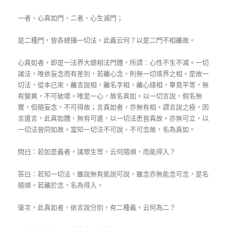
一者、心真如門，二者、心生滅門；
是二種門，皆各總攝一切法。此義云何？以是二門不相離故。
心真如者，即是一法界大總相法門體，所謂：心性不生不滅。一切
諸法，唯依妄念而有差別，若離心念，則無一切境界之相。是故一
切法，從本已來，離言說相，離名字相，離心緣相，畢竟平等，無
有變異，不可破壞。唯是一心，故名真如。以一切言說，假名無
實，但隨妄念，不可得故；言真如者，亦無有相。謂言說之極，因
言遣言，此真如體，無有可遣，以一切法悉皆真故。亦無可立，以
一切法皆同如故。當知一切法不可說、不可念故，名為真如。
問曰：若如是義者，諸眾生等，云何隨順，而能得入？
答曰：若知一切法，雖說無有能說可說，雖念亦無能念可念，是名
隨順。若離於念，名為得入。
復次，此真如者，依言說分別，有二種義。云何為二？