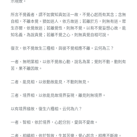
示現故。
所言不覺義者，謂不如實知真如法一故，不覺心起而有其念；念無
自相，不離本覺。猶如迷人，依方故迷；若離於方，則無有迷。眾
生亦爾，依覺故迷；若離覺性，則無不覺。以有不覺妄想心故，能
知名義，為說真覺；若離不覺之心，則無真覺自相可說。
復次，依不覺故生三種相，與彼不覺相應不離。云何為三？
一者、無明業相，以依不覺故心動，說名為業；覺則不動，動則有
苦，果不離因故。
二者、能見相，以依動故能見，不動則無見。
三者、境界相，以依能見故境界妄現，離見則無境界。
以有境界緣故，復生六種相。云何為六？
一者、智相，依於境界，心起分別，愛與不愛故。
二者、相續相，依於智故，生其苦樂，覺心起念，相應不斷故。