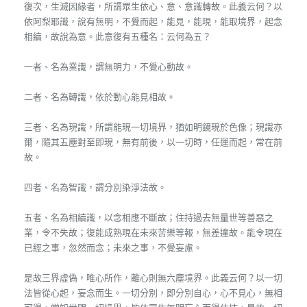
復次，生滅因緣者，所謂眾生依心、意、意識轉故。此義云何？以
依阿梨耶識，說有無明，不覺而起，能見，能現，能取境界，起念
相續，故說為意。此意復有五種名：云何為五？
一者、名為業識，謂無明力，不覺心動故。
二者、名為轉識，依於動心能見相故。
三者、名為現識，所謂能現一切境界，猶如明鏡現於色像；現識亦
爾，隨其五塵對至即現，無有前後，以一切時，任運而起，常在前
故。
四者、名為智識，謂分別染淨法故。
五者、名為相續識，以念相應不斷故；住持過去無量世等善惡之
業，令不失故；復能成熟現在未來苦樂等報，無差違故。能令現在
已經之事，忽然而念；未來之事，不覺妄慮。
是故三界虛偽，唯心所作，離心則無六塵境界。此義云何？以一切
法皆從心起，妄念而生。一切分別，即分別自心，心不見心，無相