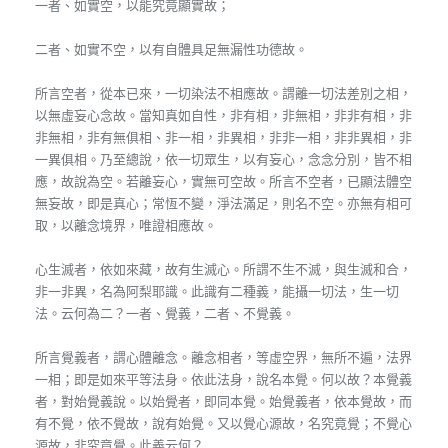
一者、如實空，以能究竟顯實故；
二者、如實不空，以有自體具足無漏性功德故。
所言空者，從本已來，一切染法不相應故。謂離一切法差別之相，
以無虛妄心念故。當知真如自性，非有相，非無相，非非有相，非
非無相，非有無俱相、非一相，非異相，非非一相，非非異相，非
一異俱相。乃至總說，依一切眾生，以有妄心，念念分別，皆不相
應，故說為空。若離妄心，實無可空故。所言不空者，已顯法體空
無妄故，即是真心；常恆不變，淨法滿足，則名不空。亦無有相可
取，以離念境界，唯證相應故。
心生滅者，依如來藏，故有生滅心。所謂不生不滅，與生滅和合，
非一非異，名為阿梨耶識。此識有二種義，能攝一切法，生一切
法。云何為二？一者、覺義，二者、不覺義。
所言覺義者，謂心體離念。離念相者，等虛空界，無所不遍，法界
一相；即是如來平等法身。依此法身，說名本覺。何以故？本覺義
者，對始覺義說。以始覺者，即同本覺。始覺義者，依本覺故，而
有不覺，依不覺故，說有始覺。又以覺心源故，名究竟覺；不覺心
源故，非究竟覺。此義云何？