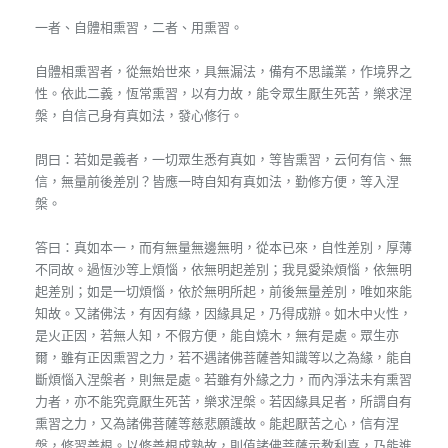
一者、自體相熏習，二者、用熏習。
自體相熏習者，從無始世來，具無漏法，備有不思議業，作境界之
性。依此二義，恆常熏習，以有力故，能令眾生厭生死苦，樂求涅
槃，自信己身有真如法，發心修行。
問曰：若如是義者，一切眾生悉有真如，等皆熏習，云何有信、無
信，無量前後差別？皆應一時自知有真如法，勤修方便，等入涅
槃。
答曰：真如本一，而有無量無邊無明，從本已來，自性差別，厚薄
不同故。過恆沙等上煩惱，依無明起差別；我見愛染煩惱，依無明
起差別；如是一切煩惱，依於無明所起，前後無量差別，唯如來能
知故。又諸佛法，有因有緣，因緣具足，乃得成辦。如木中火性，
是火正因，若無人知，不假方便，能自燒木，無有是處。眾生亦
爾，雖有正因熏習之力，若不遇諸佛菩薩善知識等以之為緣，能自
斷煩惱入涅槃者，則無是處。若雖有外緣之力，而內淨法未有熏習
力者，亦不能究竟厭生死苦，樂求涅槃。若因緣具足者，所謂自有
熏習之力，又為諸佛菩薩等慈悲願護故。能起厭苦之心，信有涅
槃，修習善根。以修善根成熟故，則值諸佛菩薩示教利喜，乃能進