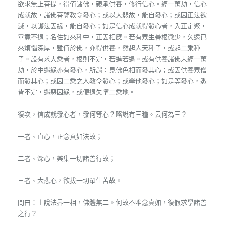
欲求無上菩提，得值諸佛，親承供養，修行信心。經一萬劫，信心
成就故，諸佛菩薩教令發心；或以大悲故，能自發心；或因正法欲
滅，以護法因緣，能自發心；如是信心成就得發心者，入正定聚，
畢竟不退；名住如來種中，正因相應。若有眾生善根微少，久遠已
來煩惱深厚，雖值於佛，亦得供養，然起人天種子，或起二乘種
子。設有求大乘者，根則不定，若進若退。或有供養諸佛未經一萬
劫，於中遇緣亦有發心，所謂：見佛色相而發其心；或因供養眾僧
而發其心；或因二乘之人教令發心；或學他發心；如是等發心，悉
皆不定，遇惡因緣，或便退失墮二乘地。
復次，信成就發心者，發何等心？略說有三種。云何為三？
一者、直心，正念真如法故；
二者、深心，樂集一切諸善行故；
三者、大悲心，欲拔一切眾生苦故。
問曰：上說法界一相，佛體無二。何故不唯念真如，復假求學諸善
之行？