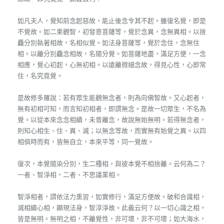
如凡夫人，覺知前念起惡故，能止後念令其不起。雖復名覺，即是
不覺故。如二乘觀智，初發意菩薩等，覺於念異，念無異相。以捨
麤分別執著相故，名相似覺。如法身菩薩等，覺於念住，念無住
相。以離分別麤念相故，名隨分覺。如菩薩地盡，滿足方便，一念
相應，覺心初起，心無初相。以遠離微細念故，得見心性，心即常
住，名究竟覺。
是故修多羅說：若有眾生能觀無念者，則為向佛智故。又心起者，
無有初相可知，而言知初相者，即謂無念。是故一切眾生，不名為
覺。以從本來念念相續，未曾離念，故說無始無明。若得無念者，
則知心相生、住、異、滅；以無念等故，而實無有始覺之異。以四
相俱時而有，皆無自立，本來平等，同一覺故。
復次，本覺隨染分別，生二種相，與彼本覺不相捨離。云何為二？
一者、智淨相，二者、不思議業相。
智淨相者，謂依法力熏習，如實修行，滿足方便故。破和合識相，
滅相續心相，顯現法身，智淳淨故。此義云何？以一切心識之相，
皆是無明。無明之相，不離覺性，非可壞，非不可壞；如大海水，