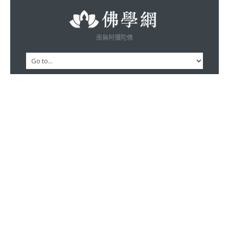
南無阿彌陀佛