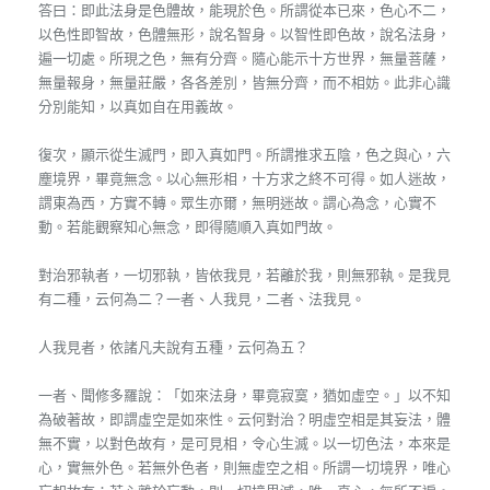
答曰：即此法身是色體故，能現於色。所謂從本已來，色心不二，
以色性即智故，色體無形，說名智身。以智性即色故，說名法身，
遍一切處。所現之色，無有分齊。隨心能示十方世界，無量菩薩，
無量報身，無量莊嚴，各各差別，皆無分齊，而不相妨。此非心識
分別能知，以真如自在用義故。
復次，顯示從生滅門，即入真如門。所謂推求五陰，色之與心，六
塵境界，畢竟無念。以心無形相，十方求之終不可得。如人迷故，
謂東為西，方實不轉。眾生亦爾，無明迷故。謂心為念，心實不
動。若能觀察知心無念，即得隨順入真如門故。
對治邪執者，一切邪執，皆依我見，若離於我，則無邪執。是我見
有二種，云何為二？一者、人我見，二者、法我見。
人我見者，依諸凡夫說有五種，云何為五？
一者、聞修多羅說：「如來法身，畢竟寂寞，猶如虛空。」以不知
為破著故，即謂虛空是如來性。云何對治？明虛空相是其妄法，體
無不實，以對色故有，是可見相，令心生滅。以一切色法，本來是
心，實無外色。若無外色者，則無虛空之相。所謂一切境界，唯心