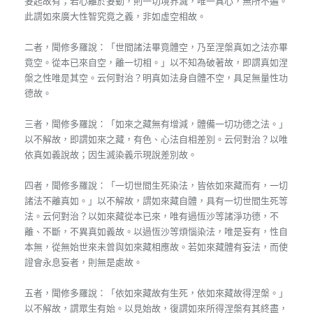
妄起故有；若心離於妄動，則一切境界滅，唯一真心，無所不遍。
此謂如來廣大性智究竟之義，非如虛空相故。
二者，聞修多羅說：「世間諸法畢竟體空，乃至涅槃真如之法亦畢
竟空。從本已來自空，離一切相。」以不知為破著故，即謂真如涅
槃之性唯是其空。云何對治？明真如法身自體不空，具足無量性功
德故。
三者，聞修多羅說：「如來之藏無有增減，體備一切功德之法。」
以不解故，即謂如來之藏，有色、心法自相差別。云何對治？以唯
依真如義說故；因生滅染義示現說差別故。
四者，聞修多羅說：「一切世間生死染法，皆依如來藏而有，一切
諸法不離真如。」以不解故，謂如來藏自體，具有一切世間生死等
法。云何對治？以如來藏從本已來，唯有過恆沙等諸淨功德，不
離、不斷，不異真如義故。以過恆沙等煩惱染法，唯是妄有，性自
本無，從無始世來未曾與如來藏相應故。若如來藏體有妄法，而使
證會永息妄者，則無是處故。
五者，聞修多羅說：「依如來藏故有生死，依如來藏故得涅槃。」
以不解故，謂眾生有始。以見始故，復謂如來所得涅槃有其終盡，