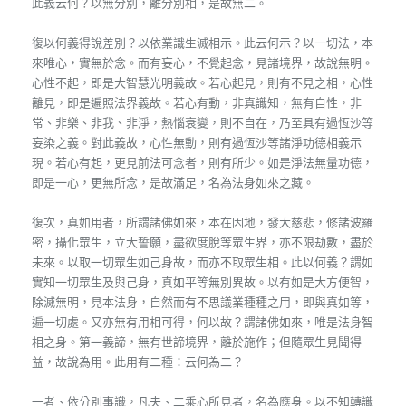
此義云何？以無分別，離分別相，是故無二。
復以何義得說差別？以依業識生滅相示。此云何示？以一切法，本
來唯心，實無於念。而有妄心，不覺起念，見諸境界，故說無明。
心性不起，即是大智慧光明義故。若心起見，則有不見之相，心性
離見，即是遍照法界義故。若心有動，非真識知，無有自性，非
常、非樂、非我、非淨，熱惱衰變，則不自在，乃至具有過恆沙等
妄染之義。對此義故，心性無動，則有過恆沙等諸淨功德相義示
現。若心有起，更見前法可念者，則有所少。如是淨法無量功德，
即是一心，更無所念，是故滿足，名為法身如來之藏。
復次，真如用者，所謂諸佛如來，本在因地，發大慈悲，修諸波羅
密，攝化眾生，立大誓願，盡欲度脫等眾生界，亦不限劫數，盡於
未來。以取一切眾生如己身故，而亦不取眾生相。此以何義？謂如
實知一切眾生及與己身，真如平等無別異故。以有如是大方便智，
除滅無明，見本法身，自然而有不思議業種種之用，即與真如等，
遍一切處。又亦無有用相可得，何以故？謂諸佛如來，唯是法身智
相之身。第一義諦，無有世諦境界，離於施作；但隨眾生見聞得
益，故說為用。此用有二種：云何為二？
一者、依分別事識，凡夫、二乘心所見者，名為應身。以不知轉識