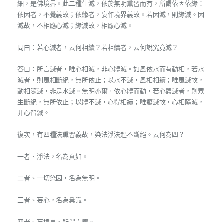
細，是佛境界。此二種生滅，依於無明熏習而有，所謂依因依緣：
依因者，不覺義故；依緣者，妄作境界義故。若因滅，則緣滅。因
滅故，不相應心滅；緣滅故，相應心滅。
問曰：若心滅者，云何相續？若相續者，云何說究竟滅？
答曰：所言滅者，唯心相滅，非心體滅。如風依水而有動相，若水
滅者，則風相斷絕，無所依止；以水不滅，風相相續；唯風滅故，
動相隨滅，非是水滅。無明亦爾，依心體而動，若心體滅者，則眾
生斷絕，無所依止；以體不滅，心得相續；唯癡滅故，心相隨滅，
非心智滅。
復次，有四種法熏習義故，染法淨法起不斷絕。云何為四？
一者、淨法，名為真如。
二者、一切染因，名為無明。
三者、妄心，名為業識。
四者、妄境界，所謂六塵。