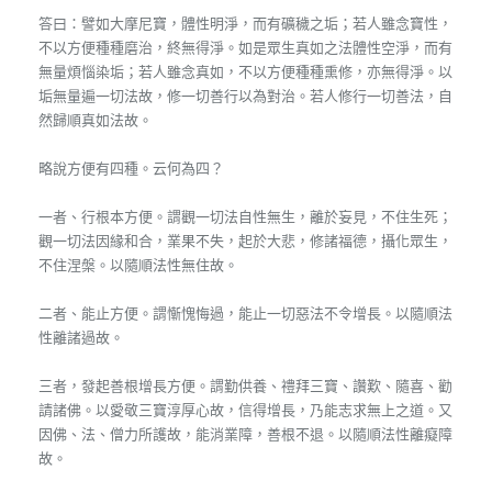
答曰：譬如大摩尼寶，體性明淨，而有礦穢之垢；若人雖念寶性，
不以方便種種磨治，終無得淨。如是眾生真如之法體性空淨，而有
無量煩惱染垢；若人雖念真如，不以方便種種熏修，亦無得淨。以
垢無量遍一切法故，修一切善行以為對治。若人修行一切善法，自
然歸順真如法故。
略說方便有四種。云何為四？
一者、行根本方便。謂觀一切法自性無生，離於妄見，不住生死；
觀一切法因緣和合，業果不失，起於大悲，修諸福德，攝化眾生，
不住涅槃。以隨順法性無住故。
二者、能止方便。謂慚愧悔過，能止一切惡法不令增長。以隨順法
性離諸過故。
三者，發起善根增長方便。謂勤供養、禮拜三寶、讚歎、隨喜、勸
請諸佛。以愛敬三寶淳厚心故，信得增長，乃能志求無上之道。又
因佛、法、僧力所護故，能消業障，善根不退。以隨順法性離癡障
故。