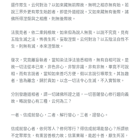
還作眾生。云何對治？以如來藏無前際故，無明之相亦無有始。若
說三界外更有眾生始起者，即是外道經說。又如來藏無有後際，諸
佛所得涅槃與之相應，則無後際故。
法我見者，依二乘鈍根故，如來但為說人無我。以說不究竟，見有
五陰生滅之法，怖畏生死，妄取涅槃。云何對治？以五陰法自性不
生，則無有滅，本來涅槃故。
復次，究竟離妄執者，當知染法淨法皆悉相待，無有自相可說。是
故一切法從本已來，非色非心，非智非識，非有非無，畢竟不可說
相。而有言說者，當知如來善巧方便，假以言說引導眾生。其旨趣
者，皆為離念，歸於真如。以念一切法令心生滅，不入實智故。
分別發趣道相者，謂一切諸佛所證之道，一切菩薩發心修行趨向義
故。略說發心有三種，云何為三？
一者、信成就發心，二者、解行發心，三者，證發心。
信成就發心者，依何等人？修何等行？得信成就堪能發心？所謂依
不定聚眾生，有熏習善根力故；信業果報，能起十善，厭生死苦，