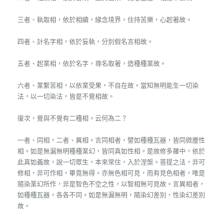
三者、執取相，依於相續，緣念境界，住持苦樂，心起著故。
四者、計名字相，依於妄執，分別假名言相故。
五者、起業相，依於名字，尋名取著，造種種業故。
六者、業繫苦相，以依業受果，不自在故。當知無明能生一切染
法，以一切染法，皆是不覺相故。
復次，覺與不覺有二種相。云何為二？
一者、同相，二者、異相。言同相者，譬如種種瓦器，皆同微塵性
相。如是無漏無明種種業幻，皆同真如性相。是故修多羅中，依於
此真如義故，說一切眾生，本來常住，入於涅槃。菩提之法，非可
修相，非可作相，畢竟無得。亦無色相可見，而有見色相者，唯是
隨染業幻所作，非是智色不空之性，以智相無可見故。言異相者，
如種種瓦器，各各不同。如是無漏無明，隨染幻差別，性染幻差別
故。