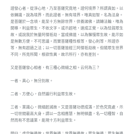
證發心者，從淨心地，乃至菩薩究竟地。證何境界？所謂真如。以
依轉識，說為境界，而此證者，無有境界。唯真如智，名為法身。
是菩薩於一念頃，能至十方無餘世界，供養諸佛，請轉法輪，唯為
開導，利益眾生，不依文字。或示超地，速成正覺，以為怯弱眾生
故。或說我於無量阿僧祇劫，當成佛道，以為懈慢眾生故。能示如
是無數方便，不可思議。而實菩薩種性根等，發心則等，所證亦
等，無有超過之法；以一切菩薩皆經三阿僧祇劫故。但隨眾生世界
不同，所見所聞，根欲性異，故示所行，亦有差別。
又是菩薩發心相者，有三種心微細之相。云何為三？
一者、真心，無分別故。
二者、方便心，自然遍行利益眾生故。
三者、業識心，微細起滅故。又是菩薩功德成滿，於色究竟處，示
一切世間最高大身。謂以一念相應慧，無明頓盡，名一切種智，自
然而有不思議業，能現十方利益眾生。
問曰：虛空無邊故，世界無邊；世界無邊故，眾生無邊；眾生無邊