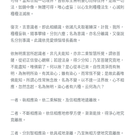
可得。當知世間一切境界，皆依眾生無明妄心而得住持。是故一切
法，如鏡中像，無體可得。唯心虛妄：以心生則種種法生，心滅則
種種法滅故。
復次，言意識者，即此相續識。依諸凡夫取著轉深，計我、我所，
種種妄執，隨事攀緣，分別六塵；名為意識，亦名分離識，又復說
名分別事識。此識依見愛煩惱增長義故。
依無明熏習所起識者，非凡夫能知，亦非二乘智慧所覺。謂依菩
薩，從初正信發心觀察；若證法身，得少分知；乃至菩薩究竟地，
不能盡知，唯佛窮了。何以故？是心從本已來，自性清淨而有無
明，為無明所染，有其染心；雖有染心，而常恆不變；是故此義唯
佛能知。所謂心性常無念故，名為不變。以不達一法界故，心不相
應，忽然念起，名為無明。染心者有六種。云何為六？
一者、執相應染，依二乘解脫，及信相應地遠離故。
二者、不斷相應染，依信相應地修學方便，漸漸能捨，得淨心地究
竟離故。
三者、分別智相應染，依具戒地漸離，乃至無相方便地究竟離故。