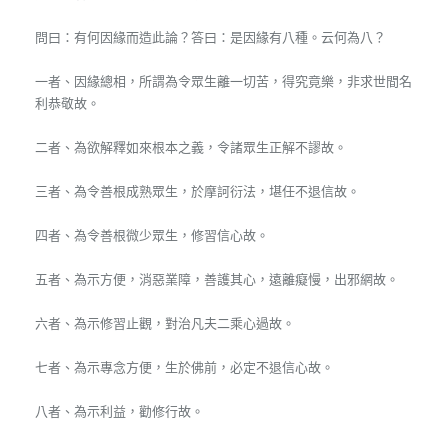
問曰：有何因緣而造此論？答曰：是因緣有八種。云何為八？
一者、因緣總相，所謂為令眾生離一切苦，得究竟樂，非求世間名
利恭敬故。
二者、為欲解釋如來根本之義，令諸眾生正解不謬故。
三者、為令善根成熟眾生，於摩訶衍法，堪任不退信故。
四者、為令善根微少眾生，修習信心故。
五者、為示方便，消惡業障，善護其心，遠離癡慢，出邪網故。
六者、為示修習止觀，對治凡夫二乘心過故。
七者、為示專念方便，生於佛前，必定不退信心故。
八者、為示利益，勸修行故。