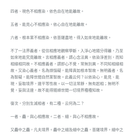
四者、現色不相應染，依色自在地能離故。
五者、能見心不相應染，依心自在地能離故。
六者、根本業不相應染，依菩薩盡地，得入如來地能離故。
不了一法界義者，從信相應地觀察學斷，入淨心地隨分得離，乃至
如來地能究竟離故。言相應義者，謂心念法異，依染淨差別，而知
相緣相同故。不相應義者，謂即心不覺，常無別異，不同知相緣相
故。又染心義者，名為煩惱礙，能障真如根本智故。無明義者，名
為智礙，能障世間自然業智故。此義云何？以依染心，能見、能
現，妄取境界，違平等性故。以一切法常靜，無有起相；無明不
覺，妄與法違，故不能得隨順世間一切境界種種知故。
復次，分別生滅相者，有二種，云何為二？
一者、麤，與心相應故。二者、細，與心不相應故。
又麤中之麤，凡夫境界。麤中之細及細中之麤，菩薩境界。細中之