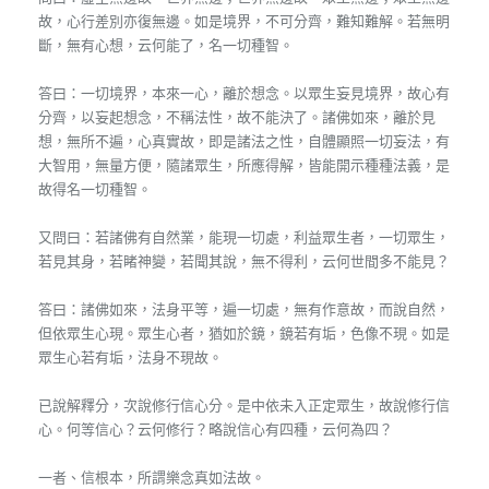
故，心行差別亦復無邊。如是境界，不可分齊，難知難解。若無明
斷，無有心想，云何能了，名一切種智。
答曰：一切境界，本來一心，離於想念。以眾生妄見境界，故心有
分齊，以妄起想念，不稱法性，故不能決了。諸佛如來，離於見
想，無所不遍，心真實故，即是諸法之性，自體顯照一切妄法，有
大智用，無量方便，隨諸眾生，所應得解，皆能開示種種法義，是
故得名一切種智。
又問曰：若諸佛有自然業，能現一切處，利益眾生者，一切眾生，
若見其身，若睹神變，若聞其說，無不得利，云何世間多不能見？
答曰：諸佛如來，法身平等，遍一切處，無有作意故，而說自然，
但依眾生心現。眾生心者，猶如於鏡，鏡若有垢，色像不現。如是
眾生心若有垢，法身不現故。
已說解釋分，次說修行信心分。是中依未入正定眾生，故說修行信
心。何等信心？云何修行？略說信心有四種，云何為四？
一者、信根本，所謂樂念真如法故。