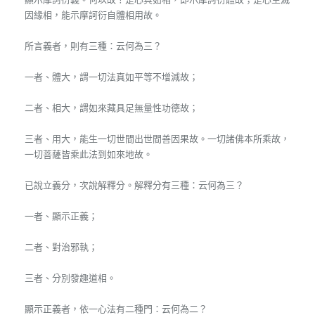
因緣相，能示摩訶衍自體相用故。
所言義者，則有三種：云何為三？
一者、體大，謂一切法真如平等不增減故；
二者、相大，謂如來藏具足無量性功德故；
三者、用大，能生一切世間出世間善因果故。一切諸佛本所乘故，
一切菩薩皆乘此法到如來地故。
已說立義分，次說解釋分。解釋分有三種：云何為三？
一者、顯示正義；
二者、對治邪執；
三者、分別發趣道相。
顯示正義者，依一心法有二種門：云何為二？