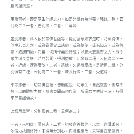
趣向涅槃道。
用熏習者，即是眾生外緣之力。如是外緣有無量義。略說二種，云
何為二？一者、差別緣，二者、平等緣。
差別緣者，此人依於諸佛菩薩等，從初發意始求道時，乃至得佛，
於中若見若念，或為眷屬父母諸親，或為給使，或為知友，或為怨
家，或起四攝，乃至一切所作無量行緣；以起大悲熏習之力，能令
眾生增長善根，若見若聞，得利益故。此緣有二種，云何為二？一
者、近緣，速得度故。二者、遠緣，久遠得度故。是近遠二緣，分
別復有二種，云何為二？一者、增長行緣，二者、受道緣。
平等緣者，一切諸佛菩薩，皆願度脫一切眾生，自然熏習，恆常不
捨。以同體智力故，隨應見聞而現作業。所謂眾生依於三昧，乃得
平等見諸佛故。
此體用熏習，分別復有二種，云何為二？
一者、未相應，謂凡夫、二乘、初發意菩薩等，以意、意識熏習，
依信力故而修行。未得無分別心，與體相應故；未得自在業修行，