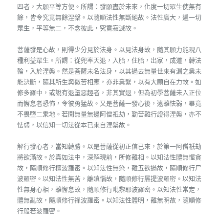
四者，大願平等方便。所謂：發願盡於未來，化度一切眾生使無有
餘，皆令究竟無餘涅槃。以隨順法性無斷絕故。法性廣大，遍一切
眾生，平等無二，不念彼此，究竟寂滅故。
菩薩發是心故，則得少分見於法身。以見法身故，隨其願力能現八
種利益眾生。所謂：從兜率天退，入胎，住胎，出家，成道，轉法
輪，入於涅槃。然是菩薩未名法身，以其過去無量世來有漏之業未
能決斷，隨其所生與微苦相應，亦非業繫，以有大願自在力故。如
修多羅中，或說有退墮惡趣者，非其實退，但為初學菩薩未入正位
而懈怠者恐怖，令彼勇猛故。又是菩薩一發心後，遠離怯弱，畢竟
不畏墮二乘地。若聞無量無邊阿僧祇劫，勤苦難行證得涅槃，亦不
怯弱，以信知一切法從本已來自涅槃故。
解行發心者，當知轉勝。以是菩薩從初正信已來，於第一阿僧祇劫
將欲滿故。於真如法中，深解現前，所修離相。以知法性體無慳貪
故，隨順修行檀波羅密。以知法性無染，離五欲過故，隨順修行尸
波羅密。以知法性無苦，離瞋惱故，隨順修行羼提波羅密。以知法
性無身心相，離懈怠故，隨順修行毗黎耶波羅密。以知法性常定，
體無亂故，隨順修行禪波羅密。以知法性體明，離無明故，隨順修
行般若波羅密。