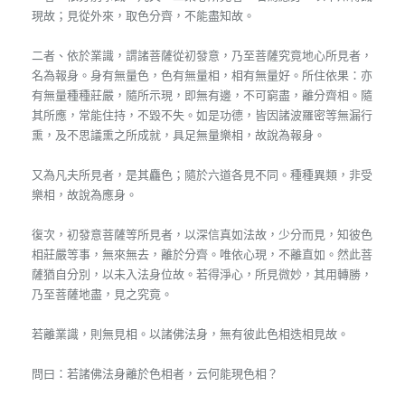
現故；見從外來，取色分齊，不能盡知故。
二者、依於業識，謂諸菩薩從初發意，乃至菩薩究竟地心所見者，
名為報身。身有無量色，色有無量相，相有無量好。所住依果：亦
有無量種種莊嚴，隨所示現，即無有邊，不可窮盡，離分齊相。隨
其所應，常能住持，不毀不失。如是功德，皆因諸波羅密等無漏行
熏，及不思議熏之所成就，具足無量樂相，故說為報身。
又為凡夫所見者，是其麤色；隨於六道各見不同。種種異類，非受
樂相，故說為應身。
復次，初發意菩薩等所見者，以深信真如法故，少分而見，知彼色
相莊嚴等事，無來無去，離於分齊。唯依心現，不離直如。然此菩
薩猶自分別，以未入法身位故。若得淨心，所見微妙，其用轉勝，
乃至菩薩地盡，見之究竟。
若離業識，則無見相。以諸佛法身，無有彼此色相迭相見故。
問曰：若諸佛法身離於色相者，云何能現色相？