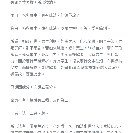
有如是等因緣，所以造論。
問曰：修多羅中，具有此法，何須重說？
答曰：修多羅中，雖有此法，以眾生根行不等，受解緣別。
所謂：如來在世，眾生利根，能說之人，色心業勝，圓音一演，異
類等解，則不須論。若如來滅後，或有眾生，能以自力，廣聞而取
解者。或有眾生，亦以自力，少聞而多解者。或有眾生，無自智
力，因於廣論而得解者。亦有眾生，復以廣論文多為煩，心樂總持
少文，而攝多義，能取解者。如是此論 為欲總攝如來廣大深法無
邊義故，應說此論。
已說因緣分，次說立義分。
摩訶衍者，總說有二種：云何為二？
一者、法，二者、義。
所言法者，謂眾生心；是心則攝一切世間法出世間法；依於此心，
顯示摩訶衍義。何以故？是心真如相，即示摩訶衍體故；是心生滅