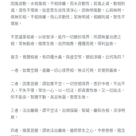
因風波動，水相風相，不相捨離，而水非動性；若風止滅，動相則
滅，濕性不壞故。如是眾生自性清淨心，因無明風動，心與無明，
俱無形相，不相捨離，而心非動性；若無明滅，相續則滅，智性不
壞故。
不思議業相者，以依智淨，能作一切勝妙境界：所謂無量功德之
相，常無斷絕。隨眾生根，自然相應，種種而現，得利益故。
復次，覺體相者，有四種大義，與虛空等，猶如淨鏡。云何為四？
一者、如實空鏡，遠離一切心境界相，無法可現，非覺照義故。
二者、因熏習鏡：謂如實不空。一切世間境界，悉於中現，不出不
入，不失不壞，常住一心，以一切法，即真實性故。又一切染法，
所不能染，智體不動，具足無漏，熏眾生故。
三者、法出離鏡，謂不空法，出煩惱礙、智礙。離和合相，淳淨明
故。
四者、緣熏習鏡，謂依法出離故，遍照眾生之心，令修善根，隨念