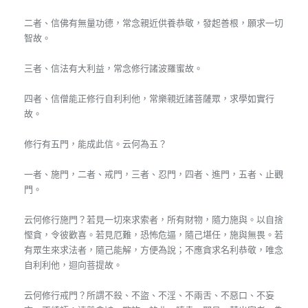
二者、信佛有無量功德，常念親近供養恭敬，發起善根，願求一切
智故。
三者、信法有大利益，常念修行諸波羅蜜故。
四者、信僧能正修行自利利他，常樂親近諸菩薩眾，求學如實行
故。
修行有五門，能成此信。云何為五？
一者、施門，二者、戒門，三者、忍門，四者、進門，五者、止觀
門。
云何修行施門？若見一切來求索者，所有財物，隨力施與。以自捨
慳貪，令彼歡喜。若見厄難，恐怖危逼，隨己堪任，施與無畏。若
有眾生來求法者，隨己能解，方便為說；不應貪求名利恭敬，唯念
自利利他，迴向菩提故。
云何修行戒門？所謂不殺、不盜、不淫、不兩舌、不惡口、不妄