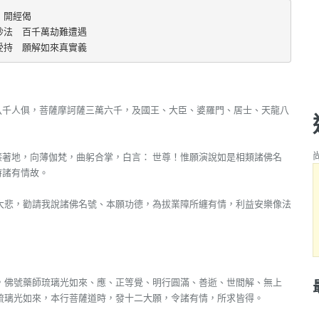
開經偈
妙法　百千萬劫難遭遇
受持　願解如來真實義
八千人俱，菩薩摩訶薩三萬六千，及國王、大臣、婆羅門、居士、天龍八
著地，向薄伽梵，曲躬合掌，白言： 世尊！惟願演說如是相類諸佛名
時諸有情故。
大悲，勸請我說諸佛名號、本願功德，為拔業障所纏有情，利益安樂像法
，佛號藥師琉璃光如來、應、正等覺、明行圓滿、善逝、世間解、無上
琉璃光如來，本行菩薩道時，發十二大願，令諸有情，所求皆得。