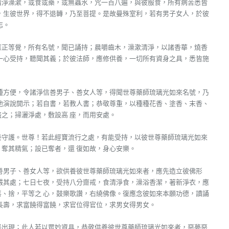
清淨澡漱，或食或藥，或無蟲水，咒一百八遍，與彼服食，所有病苦悉皆
，生彼世界，得不退轉，乃至菩提。是故曼殊室利，若有男子女人，於彼
忘。
應正等覺，所有名號，聞已誦持；晨嚼齒木，澡漱清淨，以諸香華，燒香
一心受持，聽聞其義；於彼法師，應修供養，一切所有資身之具，悉皆施
種方便，令諸淨信善男子、善女人等，得聞世尊藥師琉璃光如來名號，乃
他演說開示；若自書，若教人書；恭敬尊重，以種種花香、塗香、末香、
之；掃灑淨處，敷設高 座，而用安處。
養守護。世尊！若此經寶流行之處，有能受持，以彼世尊藥師琉璃光如來
奪其精氣；設已奪者，還 復如故，身心安樂。
善男子、善女人等，欲供養彼世尊藥師琉璃光如來者，應先造立彼佛形
嚴其處；七日七夜，受持八分齋戒，食清淨食，澡浴香潔，著新淨衣，應
、捨，平等之 心，鼓樂歌讚，右繞佛像。復應念彼如來本願功德，讀誦
長壽，求富饒得富饒，求官位得官位，求男女得男女。
怪出現；此人若以眾妙資具，恭敬供養彼世尊藥師琉璃光如來者，惡夢惡