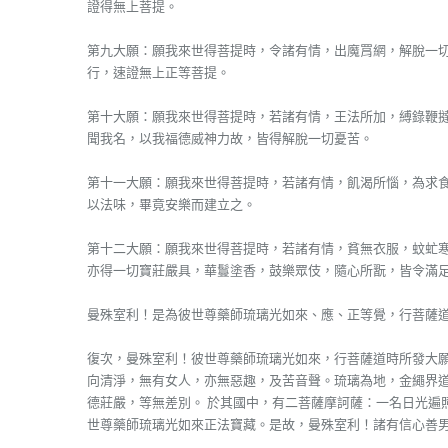
證得無上菩提。
第九大願：願我來世得菩提時，令諸有情，出魔罥網，解脫一
行，速證無上正等菩提。
第十大願：願我來世得菩提時，若諸有情，王法所加，縛錄鞭
聞我名，以我福德威神力故，皆得解脫一切憂苦。
第十一大願：願我來世得菩提時，若諸有情，飢渴所惱，為求
以法味，畢竟安樂而建立之。
第十二大願：願我來世得菩提時，若諸有情，貧無衣服，蚊虻
亦得一切寶莊嚴具，華鬘塗香，鼓樂眾伎，隨心所翫，皆令滿
曼殊室利！是為彼世尊藥師琉璃光如來、應、正等覺，行菩薩
復次，曼殊室利！彼世尊藥師琉璃光如來，行菩薩道時所發大願
向清淨，無有女人，亦無惡趣，及苦音聲。琉璃為地，金繩界
德莊嚴，等無差別。 於其國中，有二菩薩摩訶薩：一名日光遍
世尊藥師琉璃光如來正法寶藏。是故，曼殊室利！諸有信心善