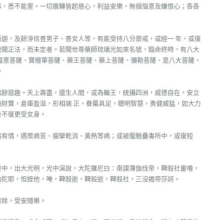
事，悉不能害。一切展轉皆起慈心，利益安樂，無損惱意及嫌恨心；各各
迦，及餘淨信善男子、善女人等，有能受持八分齋戒，或經一 年，或復
聽聞正法，而未定者。若聞世尊藥師琉璃光如來名號，臨命終時，有八大
盡意菩薩、寶檀華菩薩、藥王菩薩、藥上菩薩、彌勒菩薩、是八大菩薩，
。
諸餘惡趣。天上壽盡，還生人間，或為輪王，統攝四洲，威德自在，安立
財寶，倉庫盈溢，形相端 正，眷屬具足，聰明智慧，勇健威猛，如大力
後不復更受女身。
諸有情，遇眾病苦、瘦攣乾消、黃熱等病；或被魘魅蠱毒所中，或復短
髻中，出大光明，光中演說，大陀羅尼曰：南謨薄伽伐帝，鞞殺社窶嚕，
勃陀耶，怛姪他，唵，鞞殺逝，鞞殺逝，鞞殺社，三沒揭帝莎訶。
皆除，受安隱樂。