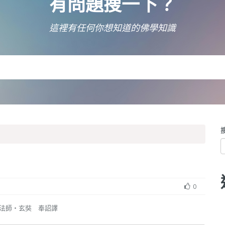
有問題搜一下？
這裡有任何你想知道的佛學知識
0
法師‧玄奘 奉詔譯