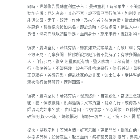
爾時，世尊復告曼殊室利童子言： 曼殊室利！有諸眾生，不識
勤加守護；見乞者來，其心不喜，設不獲已而行施時，如割身 
能與父母、妻子、奴婢、作使，及來乞者？彼諸有情，從此命終
在惡趣，暫得憶念彼如來名，即於念時，從彼處沒，還生人中，
貪惜，漸次尚能以頭目手足，血肉身分，施來求者，況餘財物
復次，曼殊室利，若諸有情，雖於如來受諸學處，而破尸羅；有
不毀正見，而棄多聞，於佛所說契經深義不能解了；有雖多聞
人，自行邪見，復令 無量俱胝有情，墮大險坑。此諸有情，應
行，修諸善法，不墮惡趣，設有不能捨諸惡行，修 行善法，墮
正見精進，善調意樂，便能捨家趣於非家，如來法中，受持學處
漸次修行諸菩薩行，速得圓滿。
復次，曼殊室利！若諸有情，慳貪嫉妒，自讚毀他，當墮三惡趣
駝、驢，恒被鞭撻，飢渴逼惱；又常負重，隨路而行。或得為
師琉璃光如來名號， 由此善因，今復憶念，至心歸依。以佛神
破無明[穀-禾+卵]，竭煩惱河，解脫一切生、 老、病、死，憂 
復次，曼殊室利！若諸有情，好喜乖離，更相鬥訟，惱亂自他
林樹塚等神；殺諸眾生，取其血肉，祭祀藥叉羅剎 婆等；書怨