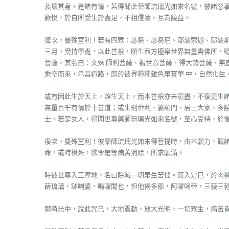
及壞其身。是諸有情，若得聞此藥師琉璃光如來名號，彼諸惡
歡悅，於自所受生於喜足，不相侵凌，互為饒益。
復次，曼殊室利！若有四眾：苾芻、苾芻尼、鄔波索迦、鄔波斯
三月，受持學處，以此善根，願生西方極樂世界無量壽佛所，
菩薩，其名曰：文殊 師利菩薩、觀世音菩薩、得大勢菩薩、無
乘空而來，示其道路，即於彼界種種雜色眾寶華 中，自然化生
或有因此生於天上，雖生天上，而本善根亦未窮盡，不復更生
無量百千有情於十善道；或生剎帝利、婆羅門、居士大家，多饒
士。若是女人，得聞世尊藥師琉璃光如來名號，至心受持，於
復次，曼殊室利！彼藥師琉璃光如來得菩提時，由本願力，觀
命，或時橫死，欲令是等病苦消除，所求願滿。
時彼世尊入三摩地，名曰除滅一切眾生苦惱。既入定已，於肉
薜琉璃，缽喇婆，喝囉闍也，怛他揭多耶，阿囉喝帝，三藐三
爾時光中，說此咒已，大地震動，放大光明，一切眾生，病苦