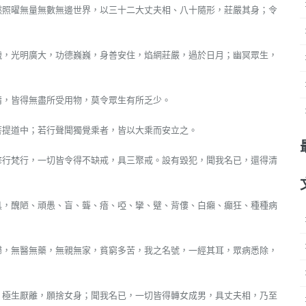
然照曜無量無數無邊世界，以三十二大丈夫相、八十隨形，莊嚴其身；令
穢，光明廣大，功德巍巍，身善安住，焰網莊嚴，過於日月；幽冥眾生，
情，皆得無盡所受用物，莫令眾生有所乏少。
菩提道中；若行聲聞獨覺乘者，皆以大乘而安立之。
修行梵行，一切皆令得不缺戒，具三聚戒。設有毀犯，聞我名已，還得清
具，醜陋、頑愚、盲、聾、瘖、啞、攣、躄、背僂、白癩、癲狂、種種病
歸，無醫無藥，無親無家，貧窮多苦，我之名號，一經其耳，眾病悉除，
，極生厭離，願捨女身；聞我名已，一切皆得轉女成男，具丈夫相，乃至