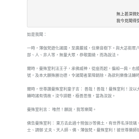
無上甚深微
我今見聞得
如是我聞：
一時，薄伽梵遊化諸國，至廣嚴城，住樂音樹下。與大苾芻眾
部、人、非人等，無量大眾，恭敬圍繞，而為說法。
爾時，曼殊室利法王子，承佛威神，從座而起，偏袒一肩，右膝
號，及本大願殊勝功德，令諸聞者業障銷除，為欲利樂像法轉
爾時，世尊讚曼殊室利童子言： 善哉！善哉！曼殊室利！汝以
轉時諸有情故。汝今諦聽，極善思惟，當為汝說。
曼殊室利言： 唯然！願說，我等樂聞。
佛告曼殊室利： 東方去此過十殑伽沙等佛土，有世界名淨琉璃
士、調御 丈夫、天人師、佛、薄伽梵。曼殊室利！彼世尊藥師