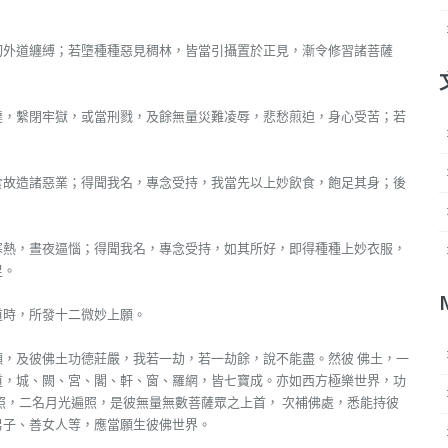
切外道纏縛；若墮種種惡見稠林，皆當引攝置於正見，漸令修習諸菩薩
撻，繫閉牢獄，或當刑戮，及餘無量災難凌辱，悲愁煎迫，身心受苦；若
食故造諸惡業；得聞我名，專念受持，我當先以上妙飲食，飽足其身；後
寒熱，晝夜逼惱；得聞我名，專念受持，如其所好，即得種種上妙衣服，
足。
道時，所發十二微妙上願。
，及彼佛土功德莊嚴，我若一劫，若一劫餘，說不能盡。然彼 佛土，一
道，城、闕、宮、閣、軒、窗、羅網，皆七寶成。亦如西方極樂世界，功
照，二名月光遍照，是彼無量無數菩薩眾之上首， 次補佛處，悉能持彼
男子、善女人等，應當願生彼佛世界。