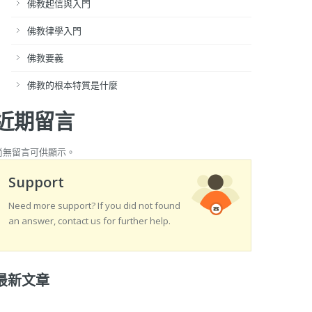
佛教起信與入門
佛教律學入門
佛教要義
佛教的根本特質是什麼
近期留言
尚無留言可供顯示。
Support
Need more support? If you did not found
an answer, contact us for further help.
最新文章