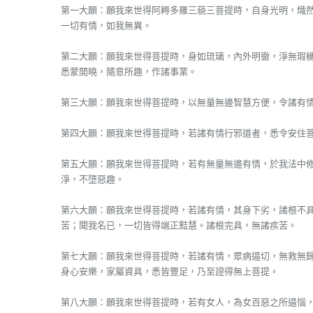
第一大願：願我來世得阿耨多羅三藐三菩提時，自身光明，熾
一切有情，如我無異。
第二大願：願我來世得菩提時，身如琉璃，內外明徹，淨無瑕
悉蒙開曉，隨意所趣，作諸事業。
第三大願：願我來世得菩提時，以無量無邊智慧方便，令諸有
第四大願：願我來世得菩提時，若諸有情行邪道者，悉令安住
第五大願：願我來世得菩提時，若有無量無邊有情，於我法中
淨，不墮惡趣。
第六大願：願我來世得菩提時，若諸有情，其身下劣，諸根不
苦；聞我名已，一切皆得端正黠慧。諸根完具，無諸疾苦。
第七大願：願我來世得菩提時，若諸有情，眾病逼切，無救無
身心安樂，家屬資具，悉皆豐足，乃至證得無上菩提。
第八大願：願我來世得菩提時，若有女人，為女百惡之所逼惱