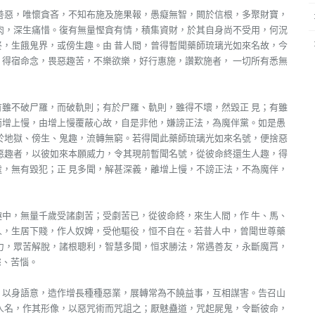
善惡，唯懷貪吝，不知布施及施果報，愚癡無智，闕於信根，多聚財寶，
肉，深生痛惜。復有無量慳貪有情，積集資財，於其自身尚不受用，何況
，生餓鬼界，或傍生趣。由 昔人間，曾得暫聞藥師琉璃光如來名故，今
得宿命念，畏惡趣苦，不樂欲樂，好行惠施，讚歎施者， 一切所有悉無
。
雖不破尸羅，而破軌則；有於尸羅、軌則，雖得不壞，然毀正 見；有雖
而增上慢，由增上慢覆蔽心故，自是非他，嫌謗正法，為魔伴黨。如是愚
於地獄、傍生、鬼趣，流轉無窮。若得聞此藥師琉璃光如來名號，便捨惡
惡趣者，以彼如來本願威力，令其現前暫聞名號，從彼命終還生人趣，得
，無有毀犯；正 見多聞，解甚深義，離增上慢，不謗正法，不為魔伴，
中，無量千歲受諸劇苦；受劇苦已，從彼命終，來生人間，作 牛、馬、
人，生居下賤，作人奴婢，受他驅役，恒不自在。若昔人中，曾聞世尊藥
力，眾苦解脫，諸根聰利，智慧多聞，恒求勝法，常遇善友，永斷魔罥，
愁、苦惱。
，以身語意，造作增長種種惡業，展轉常為不饒益事，互相謀害。告召山
人名，作其形像，以惡咒術而咒詛之；厭魅蠱道，咒起屍鬼，令斷彼命，