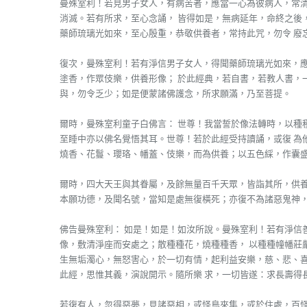
曼殊室利！若見男子女人，有病苦者，應當一心為彼病人，常
消滅。若有所求，至心念誦， 皆得如是，無病延年，命終之後
藥師琉璃光如來，至心殷重，恭敬供養者，常持此咒，勿令 廢
復次，曼殊室利！若有淨信男子女人，得聞藥師琉璃光如來，
塗香，作眾伎樂，供養形像； 於此經典，若自書，若教人書，
與，勿令乏少；如是便蒙諸佛護念，所求願滿，乃至菩提。
爾時，曼殊室利童子白佛言： 世尊！我當誓於像法轉時，以種
至睡中亦以佛名覺悟其耳。世尊！若於此經受持讀誦，或復 為
燒香、花鬘、瓔珞、幡蓋、伎樂，而為供養；以五色綵，作囊盛
爾時，四大天王與其眷屬，及餘無量百千天眾，皆詣其所，供
本願功德，及聞名號，當知是處無復橫死；亦復不為諸惡鬼神，
佛告曼殊室利： 如是！如是！如汝所說。曼殊室利！若有淨信
像，敷清淨座而安處之；散種種花，燒種種香， 以種種幢幡莊
生無垢濁心，無怒害心，於一切有情，起利益安樂，慈、悲、喜
此經，思惟其義，演說開示。隨所樂 求，一切皆遂：求長壽得
若復有人，忽得惡夢，見諸惡相，或怪鳥來集，或於住處，百