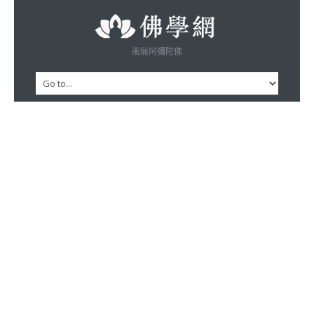
南無阿彌陀佛