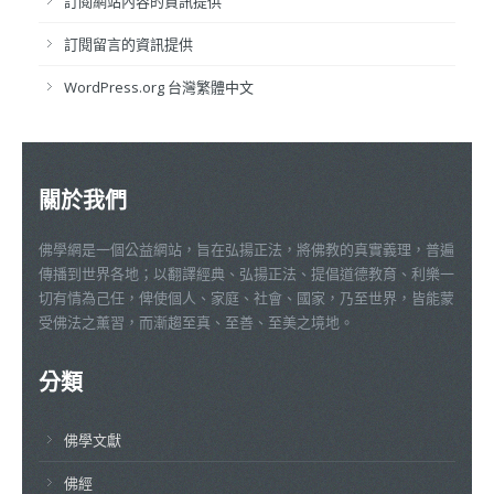
訂閱網站內容的資訊提供
訂閱留言的資訊提供
WordPress.org 台灣繁體中文
關於我們
佛學網是一個公益網站，旨在弘揚正法，將佛教的真實義理，普遍
傳播到世界各地；以翻譯經典、弘揚正法、提倡道德教育、利樂一
切有情為己任，俾使個人、家庭、社會、國家，乃至世界，皆能蒙
受佛法之薰習，而漸趨至真、至善、至美之境地。
分類
佛學文獻
佛經