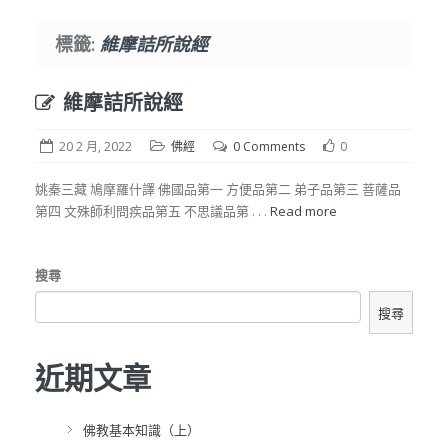
標籤:
維摩詰所說經
維摩詰所說經
20 2 月, 2022
佛經
0 Comments
0
姚秦三藏 鳩摩羅什譯 佛國品第一 方便品第二 弟子品第三 菩薩品
第四 文殊師利問疾品第五 不思議品第 . . .
Read more
搜尋
搜尋
近期文章
佛教基本知識（上）