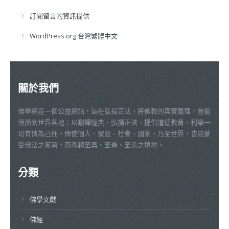
訂閱留言的資訊提供
WordPress.org 台灣繁體中文
關於我們
佛學網是一個公益網站，旨在弘揚正法，將佛教的真實義理，普遍
傳播到世界各地；以翻譯經典、弘揚正法、提倡道德教育、利樂一
切有情為己任，俾使個人、家庭、社會、國家，乃至世界，皆能蒙
受佛法之薰習，而漸趨至真、至善、至美之境地。
分類
佛學文獻
佛經