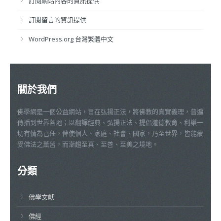
訂閱網站內容的資訊提供
訂閱留言的資訊提供
WordPress.org 台灣繁體中文
關於我們
佛學網是一個公益網站，旨在弘揚正法，將佛教的真實義理，普遍
傳播到世界各地；以翻譯經典、弘揚正法、提倡道德教育、利樂一
切有情為己任，俾使個人、家庭、社會、國家，乃至世界，皆能蒙
受佛法之薰習，而漸趨至真、至善、至美之境地。
分類
佛學文獻
佛經