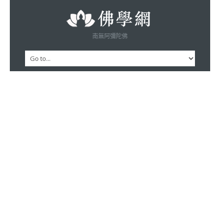
南無阿彌陀佛