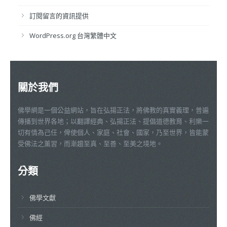
訂閱留言的資訊提供
WordPress.org 台灣繁體中文
關於我們
佛學網是一個公益網站，旨在弘揚正法，將佛教的真實義理，普遍
傳播到世界各地；以翻譯經典、弘揚正法、提倡道德教育、利樂一
切有情為己任，俾使個人、家庭、社會、國家，乃至世界，皆能蒙
受佛法之薰習，而漸趨至真、至善、至美之境地。
分類
佛學文獻
佛經