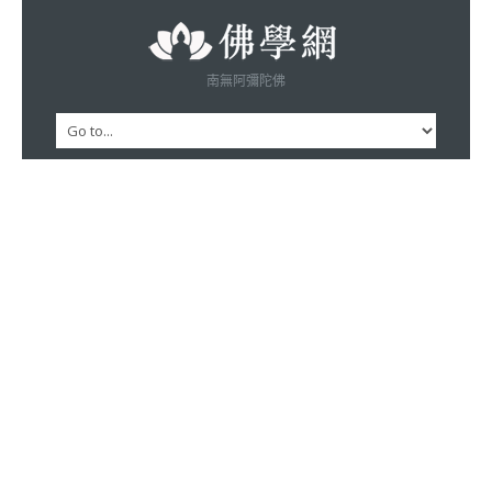
南無阿彌陀佛