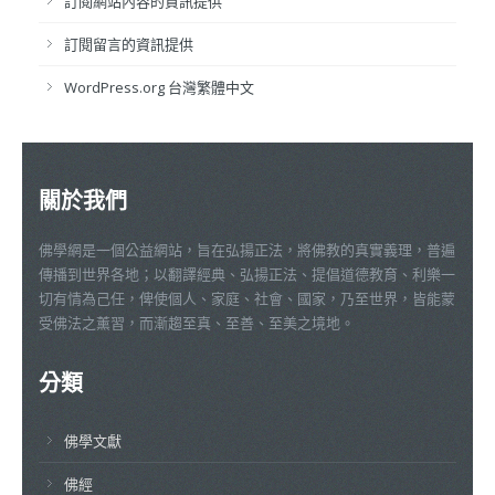
訂閱網站內容的資訊提供
訂閱留言的資訊提供
WordPress.org 台灣繁體中文
關於我們
佛學網是一個公益網站，旨在弘揚正法，將佛教的真實義理，普遍
傳播到世界各地；以翻譯經典、弘揚正法、提倡道德教育、利樂一
切有情為己任，俾使個人、家庭、社會、國家，乃至世界，皆能蒙
受佛法之薰習，而漸趨至真、至善、至美之境地。
分類
佛學文獻
佛經