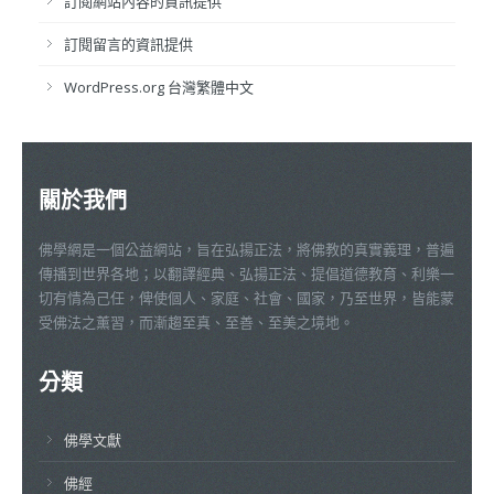
訂閱網站內容的資訊提供
訂閱留言的資訊提供
WordPress.org 台灣繁體中文
關於我們
佛學網是一個公益網站，旨在弘揚正法，將佛教的真實義理，普遍
傳播到世界各地；以翻譯經典、弘揚正法、提倡道德教育、利樂一
切有情為己任，俾使個人、家庭、社會、國家，乃至世界，皆能蒙
受佛法之薰習，而漸趨至真、至善、至美之境地。
分類
佛學文獻
佛經