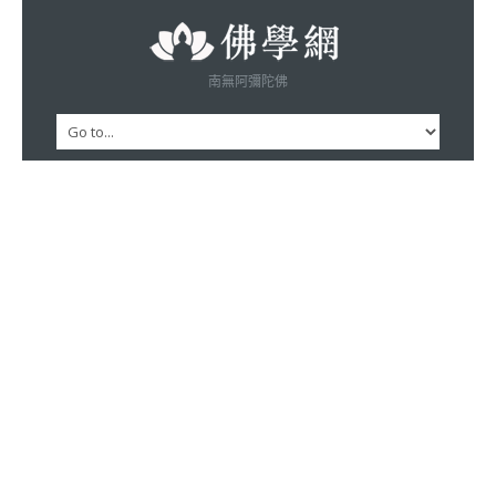
南無阿彌陀佛