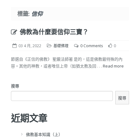
標籤:
信仰
佛教為什麼要信仰三寶？
03 4 月, 2022
基礎佛理
0 Comments
0
節選自《正信的佛教》 聖嚴法師著 是的，這是佛教最特殊的內
容。其他的神教，或者唯信上帝（如猶太教及回 . . .
Read more
搜尋
搜尋
近期文章
佛教基本知識（上）