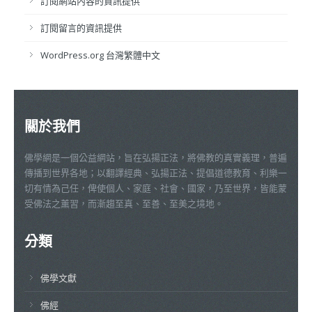
訂閱網站內容的資訊提供
訂閱留言的資訊提供
WordPress.org 台灣繁體中文
關於我們
佛學網是一個公益網站，旨在弘揚正法，將佛教的真實義理，普遍
傳播到世界各地；以翻譯經典、弘揚正法、提倡道德教育、利樂一
切有情為己任，俾使個人、家庭、社會、國家，乃至世界，皆能蒙
受佛法之薰習，而漸趨至真、至善、至美之境地。
分類
佛學文獻
佛經