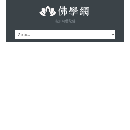
南無阿彌陀佛