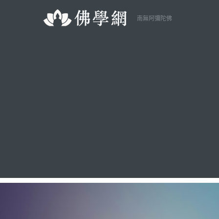
南無阿彌陀佛